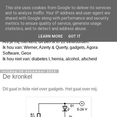
This site uses cookies from Google to deliver its services
and to analyze traffic. Your IP address and user-agent are
shared with Google along with performance and security
metrics to ensure quality of service, generate usage
Jangeox' blog
statistics, and to detect and address abuse.
LEARN MORE
GOT IT
Als je mij niet kent, dit ben ik in 10 trefwoorden.
Ik hou van: Werner, Azerty & Querty, gadgets, Agora
Software, Geox
Ik hou niet van: diabetes I, hernia, alcohol, afscheid
vrijdag 28 december 2012
De kronkel
Dit gaat in feite niet over gadgets. Het gaat over mij.