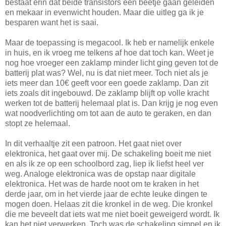
bestaat erin dat beide transistors een beetje gaan geleiden
en mekaar in evenwicht houden. Maar die uitleg ga ik je
besparen want het is saai.
Maar de toepassing is megacool. Ik heb er namelijk enkele
in huis, en ik vroeg me telkens af hoe dat toch kan. Weet je
nog hoe vroeger een zaklamp minder licht ging geven tot de
batterij plat was? Wel, nu is dat niet meer. Toch niet als je
iets meer dan 10€ geeft voor een goede zaklamp. Dan zit
iets zoals dit ingebouwd. De zaklamp blijft op volle kracht
werken tot de batterij helemaal plat is. Dan krijg je nog even
wat noodverlichting om tot aan de auto te geraken, en dan
stopt ze helemaal.
In dit verhaaltje zit een patroon. Het gaat niet over
elektronica, het gaat over mij. De schakeling boeit me niet
en als ik ze op een schoolbord zag, liep ik liefst heel ver
weg. Analoge elektronica was de opstap naar digitale
elektronica. Het was de harde noot om te kraken in het
derde jaar, om in het vierde jaar de echte leuke dingen te
mogen doen. Helaas zit die kronkel in de weg. Die kronkel
die me beveelt dat iets wat me niet boeit geweigerd wordt. Ik
kan het niet verwerken. Toch was de schakeling simpel en ik