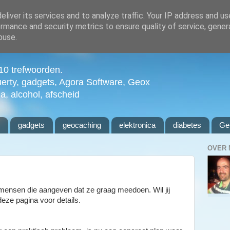
liver its services and to analyze traffic. Your IP address and u
rmance and security metrics to ensure quality of service, gene
buse.
n 10 trefwoorden.
uerty, gadgets, Agora Software, Geox
ia, alcohol, afscheid
l
gadgets
geocaching
elektronica
diabetes
Ge
OVER 
 mensen die aangeven dat ze graag meedoen. Wil jij
eze pagina voor details.