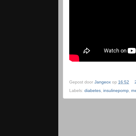
Gepost door
Jangeox
op
16:52
Labels:
diabetes
,
insulinepomp
,
me