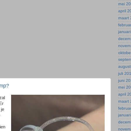
mei 2
april 
maart 
februa
januar
decem
novem
oktobe
septe
august
juli 20
juni 2
omp?
mei 2
april 
zal
maart 
Er
februa
 je
e
januar
decem
ien
novem