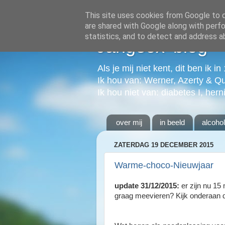
This site uses cookies from Google to de
are shared with Google along with perfo
statistics, and to detect and address a
Jangeox' blog
Als je mij niet kent, dit ben ik i
Ik hou van: Werner, Azerty & Q
Ik hou niet van: diabetes I, hern
over mij
in beeld
alcoho
ZATERDAG 19 DECEMBER 2015
Warme-choco-Nieuwjaar
update 31/12/2015:
er zijn nu 15
graag meevieren? Kijk onderaan d