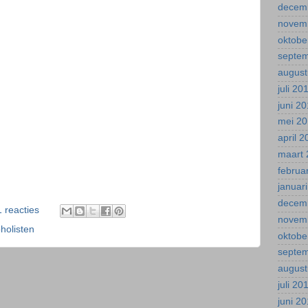
decem
novem
oktobe
septe
august
juli 20
juni 2
mei 2
april 
maart 
februa
januar
decem
1 reacties
novem
holisten
oktobe
septe
august
juli 20
juni 2