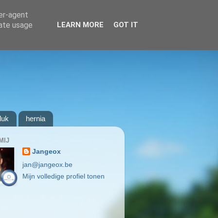
ser-agent
rate usage
LEARN MORE
GOT IT
luk
hernia
MIJ
Jangeox
jan@jangeox.be
Mijn volledige profiel tonen