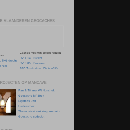
E VLAANDEREN GEOCACHES
Caches met mijn soldeerdhulp:
hes:
RV 1.14 : Brecht
: Zwijndrecht
RV 3.05 : Beveren
: Niel
BB5 Tombraider: Circle of life
PROJECTEN OP MANCAVE
Pan & Tilt met Wii Nunchuk
Geocache MP3box
Lightbox 360
Useless box
Thermostaat met stappenmotor
Geocache codeslot