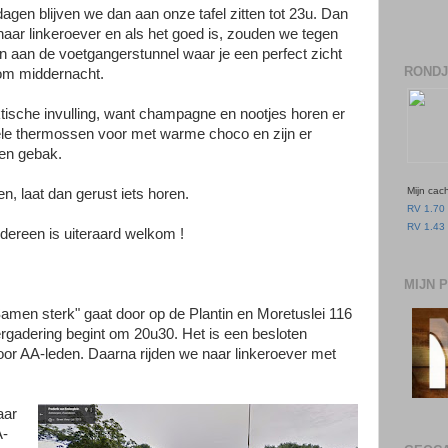
dagen blijven we dan aan onze tafel zitten tot 23u. Dan
ar linkeroever en als het goed is, zouden we tegen
 aan de voetgangerstunnel waar je een perfect zicht
RONDJ
om middernacht.
ische invulling, want champagne en nootjes horen er
ele thermossen voor met warme choco en zijn er
en gebak.
Mijn cac
n, laat dan gerust iets horen.
RV 1.70 
RV 1.43 
dereen is uiteraard welkom !
MIJN 
men sterk" gaat door op de Plantin en Moretuslei 116
rgadering begint om 20u30. Het is een besloten
oor AA-leden. Daarna rijden we naar linkeroever met
aar
A-