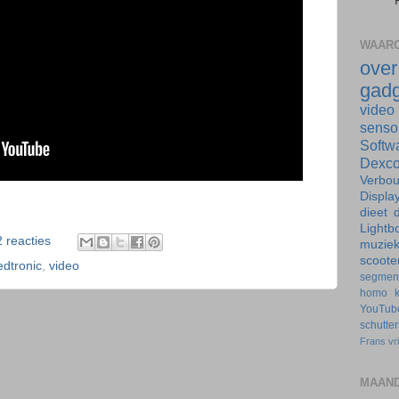
WAARO
ove
gadg
video
senso
Softw
Dexc
Verbo
Displa
dieet
d
Lightb
2 reacties
muzie
scoote
dtronic
,
video
segmen
homo
YouTub
schutte
Frans
vr
MAAND