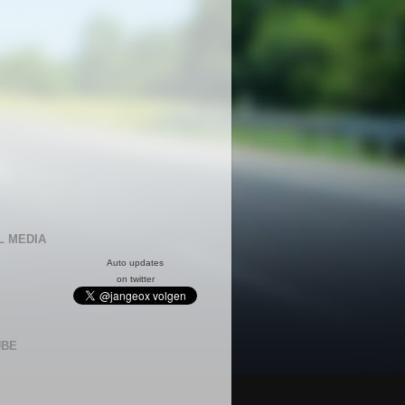
L MEDIA
Auto updates
on twitter
UBE