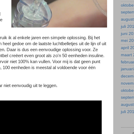
oktobe
septe
t
august
je
juli 20
juni 2
ik ik al enkele jaren een simpele oplossing. Bij het
mei 2
heel gedoe om de laatste luchtbelletjes uit de lijn of uit
april 
gen. Daar is dus een eenvoudige oplossing voor. Ze
maart 
htbel creëert even groot als zo'n 50 eenheden insuline.
ervoir niet 100% kan vullen. Voor mij is dat geen punt
februa
b, 100 eenheden is meestal al voldoende voor één
januar
decem
novem
 niet eenvoudig uit te leggen.
oktobe
septe
august
juli 20
.........