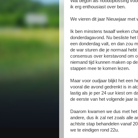
Wat begon als noodoplossing voor
ik erg enthousiast over ben.
We vieren dit jaar Nieuwjaar met
Ik ben minstens twaalf weken ch
donderdagavond. Nu besliste het l
een donderdag valt, en dan zou mi
de war sturen die je normaal heb
consensus over kerstavond om on
niemand tijd kunnen maken op de
stappen mee te komen lezen.
Maar voor oudjaar blijkt het een 
vooral die avond gedrenkt is in al
lastig als je per 24 uur kiest om d
de eerste van het volgende jaar i
Daarom kwamen we dus met het vo
andere, dus ik zal net zoals alle
achtste stap behandelen vanaf 20
we te eindigen rond 22u.