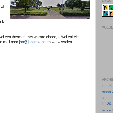
GEOCA
 af
rik
VOLG
el een thermos met warme choco, ofwel enkele
n mail naar
jan@jangeox.be
en we wisselen
ARCHI
juni 2
maart 
septe
juli 20
januar