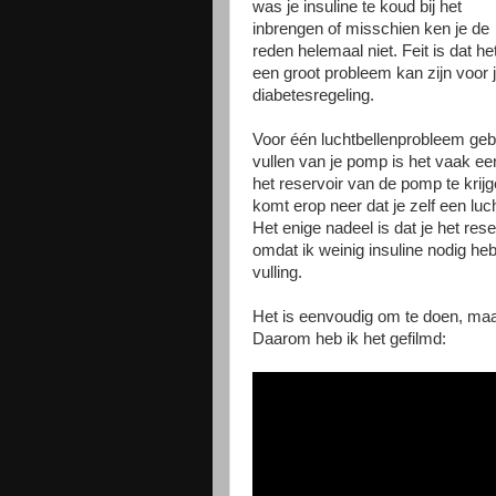
was je insuline te koud bij het
inbrengen of misschien ken je de
reden helemaal niet. Feit is dat he
een groot probleem kan zijn voor 
diabetesregeling.
Voor één luchtbellenprobleem gebru
vullen van je pomp is het vaak een 
het reservoir van de pomp te krij
komt erop neer dat je zelf een luc
Het enige nadeel is dat je het res
omdat ik weinig insuline nodig he
vulling.
Het is eenvoudig om te doen, maar
Daarom heb ik het gefilmd: