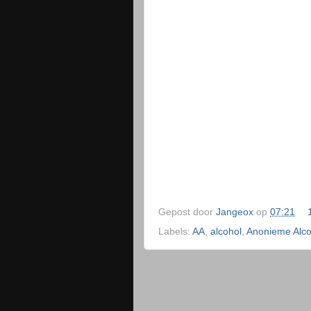
Gepost door
Jangeox
op
07:21
Labels:
AA
,
alcohol
,
Anonieme Alco