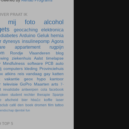
Powered by
Rehab Programs
VER PRAAT IK
r mij
foto
alcohol
ets
geocaching
elektronica
diabetes
Arduino
Geluk
hernia
r
dynesys
insulinepomp
Agora
are
appartement
rugpijn
om
Rondje Vlaanderen
blog
uwing
ziekenhuis
Aalst
timelapse
y
Mindfulness
software
PCB
auto
j
computers
kleding
Provinciehuis
ox
atkins
reis
vandaag
gay
katten
k
vakantie
geox
hypo
kantoor
r
televisie
GoPro
Maarten
arts
7-
t
revalidatie
antwerpen
cola
facebook
koken
student
rechter
therapie
Spanje
e
afscheid
bier
hba1c
koffie
laser
rsclub
café
den boek
dromen
film
tattoo
iendschap
djembé
fun
 TOP 5