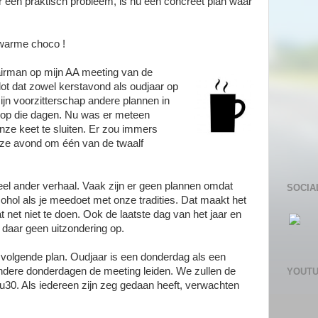
 een praktisch probleem, is nu een concreet plan waar
 warme choco !
airman op mijn AA meeting van de
ot dat zowel kerstavond als oudjaar op
jn voorzitterschap andere plannen in
t op die dagen. Nu was er meteen
ze keet te sluiten. Er zou immers
ze avond om één van de twaalf
heel ander verhaal. Vaak zijn er geen plannen omdat
SOCIA
cohol als je meedoet met onze tradities. Dat maakt het
at net niet te doen. Ook de laatste dag van het jaar en
s daar geen uitzondering op.
lgende plan. Oudjaar is een donderdag als een
 andere donderdagen de meeting leiden. We zullen de
YOUT
u30. Als iedereen zijn zeg gedaan heeft, verwachten