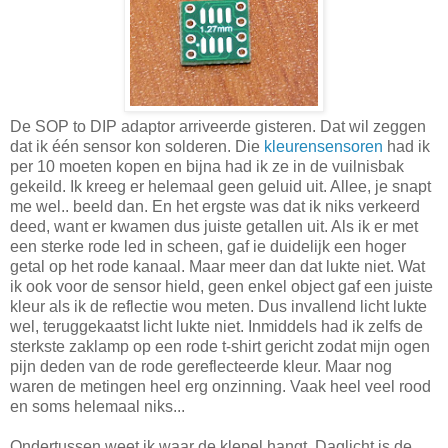
De SOP to DIP adaptor arriveerde gisteren. Dat wil zeggen
dat ik één sensor kon solderen. Die
kleurensensoren
had ik
per 10 moeten kopen en bijna had ik ze in de vuilnisbak
gekeild. Ik kreeg er helemaal geen geluid uit. Allee, je snapt
me wel.. beeld dan. En het ergste was dat ik niks verkeerd
deed, want er kwamen dus juiste getallen uit. Als ik er met
een sterke rode led in scheen, gaf ie duidelijk een hoger
getal op het rode kanaal. Maar meer dan dat lukte niet. Wat
ik ook voor de sensor hield, geen enkel object gaf een juiste
kleur als ik de reflectie wou meten. Dus invallend licht lukte
wel, teruggekaatst licht lukte niet. Inmiddels had ik zelfs de
sterkste zaklamp op een rode t-shirt gericht zodat mijn ogen
pijn deden van de rode gereflecteerde kleur. Maar nog
waren de metingen heel erg onzinning. Vaak heel veel rood
en soms helemaal niks...
Ondertussen weet ik waar de klepel hangt. Daglicht is de