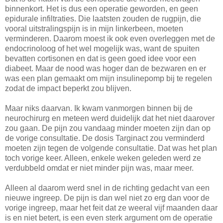
binnenkort. Het is dus een operatie geworden, en geen
epidurale infiltraties. Die laatsten zouden de rugpijn, die
vooral uitstralingspijn is in mijn linkerbeen, moeten
verminderen. Daarom moest ik ook even overleggen met de
endocrinoloog of het wel mogelijk was, want de spuiten
bevatten cortisonen en dat is geen goed idee voor een
diabeet. Maar de nood was hoger dan de bezwaren en er
was een plan gemaakt om mijn insulinepomp bij te regelen
zodat de impact beperkt zou blijven.
Maar niks daarvan. Ik kwam vanmorgen binnen bij de
neurochirurg en meteen werd duidelijk dat het niet daarover
zou gaan. De pijn zou vandaag minder moeten zijn dan op
de vorige consultatie. De dosis Targinact zou verminderd
moeten zijn tegen de volgende consultatie. Dat was het plan
toch vorige keer. Alleen, enkele weken geleden werd ze
verdubbeld omdat er niet minder pijn was, maar meer.
Alleen al daarom werd snel in de richting gedacht van een
nieuwe ingreep. De pijn is dan wel niet zo erg dan voor de
vorige ingreep, maar het feit dat ze weeral vijf maanden daar
is en niet betert, is een even sterk argument om de operatie