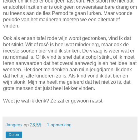
lekker en ik heb er ook geen last van. Het stoort me niet dat
er alcohol inzit en er is ook geen onweerstaanbare drang om
nu ineens aan de fles Pernod te gaan lurken. Maar voor de
periode van het marineren moeten we een alternatief
vinden.
Ook als er aan tafel rode wijn wordt gedronken, vind ik dat
het stinkt. Wit of rosé is heel wat minder erg, maar ook de
meeste soorten bier vind ik stinken. De vraag is weer wat er
nu normaal is. Of ik vind te snel dat alcohol stinkt, of ik moet
leren aanvaarden dat het overal aanwezig is en het idee laat
wennen. Het doet me denken aan mijn jeugdjaren. Ik denk
dat het bij alle kinderen zo is. Als kind vond ik dat bier en
wijn stonk. Mijn ma heeft me geleerd dat het niet zo is, dat
grote mensen dat juist heel lekker vinden.
Weet je wat ik denk? Ze zat er gewoon naast.
Jangeox
op
23:55
1 opmerking:
Delen