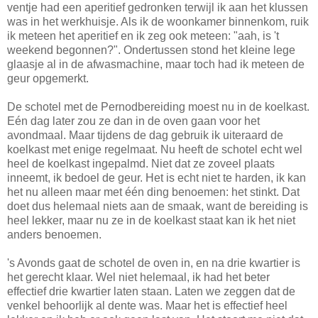
ventje had een aperitief gedronken terwijl ik aan het klussen
was in het werkhuisje. Als ik de woonkamer binnenkom, ruik
ik meteen het aperitief en ik zeg ook meteen: "aah, is 't
weekend begonnen?". Ondertussen stond het kleine lege
glaasje al in de afwasmachine, maar toch had ik meteen de
geur opgemerkt.
De schotel met de Pernodbereiding moest nu in de koelkast.
Eén dag later zou ze dan in de oven gaan voor het
avondmaal. Maar tijdens de dag gebruik ik uiteraard de
koelkast met enige regelmaat. Nu heeft de schotel echt wel
heel de koelkast ingepalmd. Niet dat ze zoveel plaats
inneemt, ik bedoel de geur. Het is echt niet te harden, ik kan
het nu alleen maar met één ding benoemen: het stinkt. Dat
doet dus helemaal niets aan de smaak, want de bereiding is
heel lekker, maar nu ze in de koelkast staat kan ik het niet
anders benoemen.
's Avonds gaat de schotel de oven in, en na drie kwartier is
het gerecht klaar. Wel niet helemaal, ik had het beter
effectief drie kwartier laten staan. Laten we zeggen dat de
venkel behoorlijk al dente was. Maar het is effectief heel