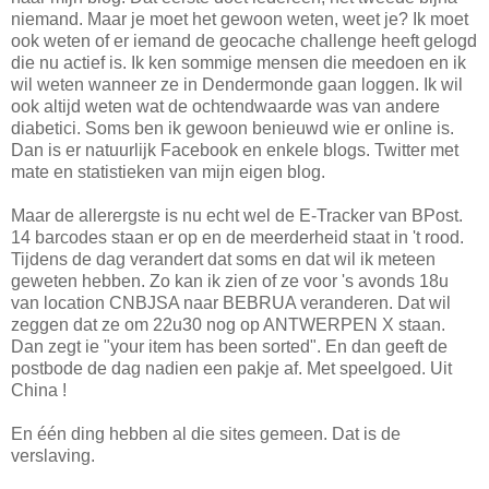
niemand. Maar je moet het gewoon weten, weet je? Ik moet
ook weten of er iemand de geocache challenge heeft gelogd
die nu actief is. Ik ken sommige mensen die meedoen en ik
wil weten wanneer ze in Dendermonde gaan loggen. Ik wil
ook altijd weten wat de ochtendwaarde was van andere
diabetici. Soms ben ik gewoon benieuwd wie er online is.
Dan is er natuurlijk Facebook en enkele blogs. Twitter met
mate en statistieken van mijn eigen blog.
Maar de allerergste is nu echt wel de E-Tracker van BPost.
14 barcodes staan er op en de meerderheid staat in 't rood.
Tijdens de dag verandert dat soms en dat wil ik meteen
geweten hebben. Zo kan ik zien of ze voor 's avonds 18u
van location CNBJSA naar BEBRUA veranderen. Dat wil
zeggen dat ze om 22u30 nog op ANTWERPEN X staan.
Dan zegt ie "your item has been sorted". En dan geeft de
postbode de dag nadien een pakje af. Met speelgoed. Uit
China !
En één ding hebben al die sites gemeen. Dat is de
verslaving.