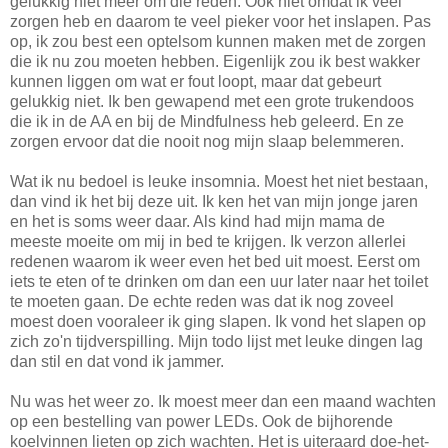
gelukkig niet meer om die reden. Ook niet omdat ik veel
zorgen heb en daarom te veel pieker voor het inslapen. Pas
op, ik zou best een optelsom kunnen maken met de zorgen
die ik nu zou moeten hebben. Eigenlijk zou ik best wakker
kunnen liggen om wat er fout loopt, maar dat gebeurt
gelukkig niet. Ik ben gewapend met een grote trukendoos
die ik in de AA en bij de Mindfulness heb geleerd. En ze
zorgen ervoor dat die nooit nog mijn slaap belemmeren.
Wat ik nu bedoel is leuke insomnia. Moest het niet bestaan,
dan vind ik het bij deze uit. Ik ken het van mijn jonge jaren
en het is soms weer daar. Als kind had mijn mama de
meeste moeite om mij in bed te krijgen. Ik verzon allerlei
redenen waarom ik weer even het bed uit moest. Eerst om
iets te eten of te drinken om dan een uur later naar het toilet
te moeten gaan. De echte reden was dat ik nog zoveel
moest doen vooraleer ik ging slapen. Ik vond het slapen op
zich zo'n tijdverspilling. Mijn todo lijst met leuke dingen lag
dan stil en dat vond ik jammer.
Nu was het weer zo. Ik moest meer dan een maand wachten
op een bestelling van power LEDs. Ook de bijhorende
koelvinnen lieten op zich wachten. Het is uiteraard doe-het-