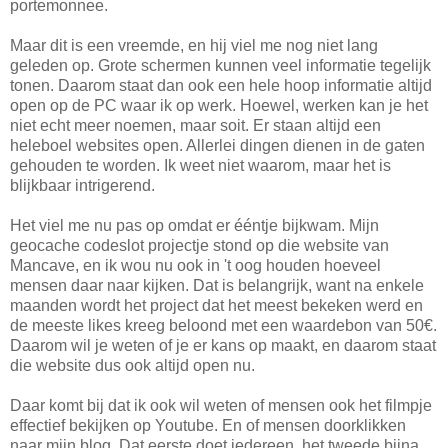
portemonnee.
Maar dit is een vreemde, en hij viel me nog niet lang
geleden op. Grote schermen kunnen veel informatie tegelijk
tonen. Daarom staat dan ook een hele hoop informatie altijd
open op de PC waar ik op werk. Hoewel, werken kan je het
niet echt meer noemen, maar soit. Er staan altijd een
heleboel websites open. Allerlei dingen dienen in de gaten
gehouden te worden. Ik weet niet waarom, maar het is
blijkbaar intrigerend.
Het viel me nu pas op omdat er ééntje bijkwam. Mijn
geocache codeslot projectje stond op die website van
Mancave, en ik wou nu ook in 't oog houden hoeveel
mensen daar naar kijken. Dat is belangrijk, want na enkele
maanden wordt het project dat het meest bekeken werd en
de meeste likes kreeg beloond met een waardebon van 50€.
Daarom wil je weten of je er kans op maakt, en daarom staat
die website dus ook altijd open nu.
Daar komt bij dat ik ook wil weten of mensen ook het filmpje
effectief bekijken op Youtube. En of mensen doorklikken
naar mijn blog. Dat eerste doet iedereen, het tweede bijna