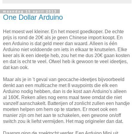
maandag 15 april 2013
One Dollar Arduino
Het moest wel kleiner. En het moest goedkoper. De echte
prijs is rond de 20€ als je geen Chinese import koopt. En
een Arduino is dat geld meer dan waard. Alleen is één
Arduino niet voldoende om iets in elkaar te knutselen. Elke
keer als ik een ideetje heb, zou het me dus 20€ gaan kosten
en dat is echt te veel. Ofwel heb ik gewoon te veel ideetjes,
dat kan ook.
Maar als je in 't geval van geocache-ideetjes bijvoorbeeld
denkt aan een multicache met 8 waypoints die elk een
Arduino nodig hebben, dan is de kost aan Arduino's alleen
al 160€. Reken alles nog eens maal twee omdat die niet
vanzelf aanschakelt. Batterijen of zonlicht zullen een handje
moeten helpen om hem op te starten. Er moet ook een
manier zijn om het aan te schakelen, een gewone on/off
switch zou ik liefst vermijden. Het mag origineler dan dat.
Daarom ging de zoektocht verder. Een Arduino Mini uit