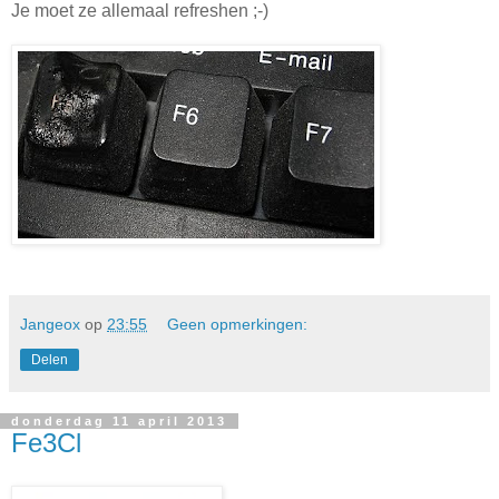
Je moet ze allemaal refreshen ;-)
Jangeox
op
23:55
Geen opmerkingen:
Delen
donderdag 11 april 2013
Fe3Cl