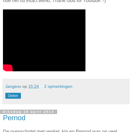
hoe het nu exact werkt. Thank God for Youtube :-)
Jangeox
op
15:24
2 opmerkingen:
Delen
dinsdag 16 april 2013
Pernod
De ovenschotel met venkel, kip en Pernod was op veel