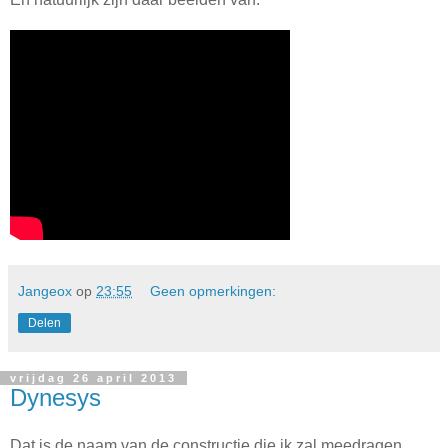
Jangeox
op
23:55
Geen opmerkingen:
Delen
vrijdag 26 april 2013
Dynesys
Dat is de naam van de constructie die ik zal meedragen