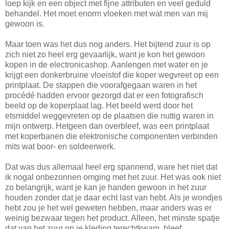
loep kijk en een object met fijne attributen en veel geduld
behandel. Het moet enorm vloeken met wat men van mij
gewoon is.
Maar toen was het dus nog anders. Het bijtend zuur is op
zich niet zo heel erg gevaarlijk, want je kon het gewoon
kopen in de electronicashop. Aanlengen met water en je
krijgt een donkerbruine vloeistof die koper wegvreet op een
printplaat. De stappen die voorafgegaan waren in het
procédé hadden ervoor gezorgd dat er een fotografisch
beeld op de koperplaat lag. Het beeld werd door het
etsmiddel weggevreten op de plaatsen die nuttig waren in
mijn ontwerp. Hetgeen dan overbleef, was een printplaat
met koperbanen die elektronische componenten verbinden
mits wat boor- en soldeerwerk.
Dat was dus allemaal heel erg spannend, ware het niet dat
ik nogal onbezonnen omging met het zuur. Het was ook niet
zo belangrijk, want je kan je handen gewoon in het zuur
houden zonder dat je daar echt last van hebt. Als je wondjes
hebt zou je het wel geweten hebben, maar anders was er
weinig bezwaar tegen het product. Alleen, het minste spatje
dat van het zuur op je kleding terechtkwam, bleef