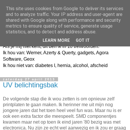
This site uses cookies from Google to deliver its services
and to analyze traffic. Your IP address and user-agent are
shared with Google along with performance and security
metrics to ensure quality of service, generate usage
Jangeox' blog
statistics, and to detect and address abuse.
LEARN MORE
GOT IT
Als je mij niet kent, dit ben ik in 10 trefwoorden.
Ik hou van: Werner, Azerty & Querty, gadgets, Agora
Software, Geox
Ik hou niet van: diabetes I, hernia, alcohol, afscheid
zaterdag 27 april 2013
UV belichtingsbak
De volgende stap die ik wou zetten is om opnieuw zelf
printplaten te gaan maken. Ik herinner me uit mijn nog
jongere jaren dat het toen heel veel fun was. Maar nu is er
ook een extra factor die meespeelt. SMD componentjes
kwamen maar net op toen ik eind jaren '80 bezig was met
electronica. Nu zijn ze echt wel aanwezig en ik zou er graag