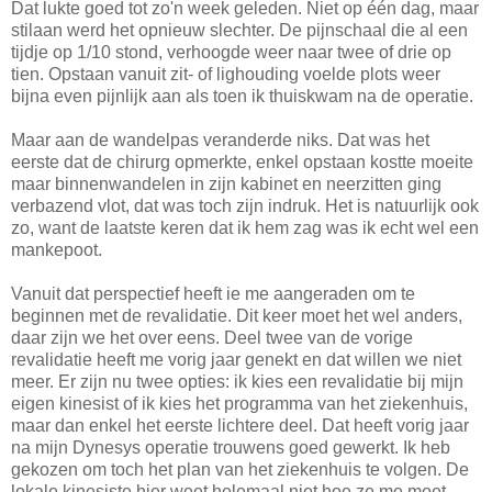
Dat lukte goed tot zo'n week geleden. Niet op één dag, maar
stilaan werd het opnieuw slechter. De pijnschaal die al een
tijdje op 1/10 stond, verhoogde weer naar twee of drie op
tien. Opstaan vanuit zit- of lighouding voelde plots weer
bijna even pijnlijk aan als toen ik thuiskwam na de operatie.
Maar aan de wandelpas veranderde niks. Dat was het
eerste dat de chirurg opmerkte, enkel opstaan kostte moeite
maar binnenwandelen in zijn kabinet en neerzitten ging
verbazend vlot, dat was toch zijn indruk. Het is natuurlijk ook
zo, want de laatste keren dat ik hem zag was ik echt wel een
mankepoot.
Vanuit dat perspectief heeft ie me aangeraden om te
beginnen met de revalidatie. Dit keer moet het wel anders,
daar zijn we het over eens. Deel twee van de vorige
revalidatie heeft me vorig jaar genekt en dat willen we niet
meer. Er zijn nu twee opties: ik kies een revalidatie bij mijn
eigen kinesist of ik kies het programma van het ziekenhuis,
maar dan enkel het eerste lichtere deel. Dat heeft vorig jaar
na mijn Dynesys operatie trouwens goed gewerkt. Ik heb
gekozen om toch het plan van het ziekenhuis te volgen. De
lokale kinesiste hier weet helemaal niet hoe ze me moet