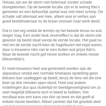
Helaas zijn we de storm niet helemaal zonder schade
doorgekomen. Op de tweede locatie zijn er te weinig foto's
genomen en een behoorlijk aantal was niet meer scherp. De
schade valt allemaal wel mee, alleen was er verlies aan
goed beeldmateriaal nu de kraan vooraan haar werk deed.
Dat is niet erg omdat de termijn op het tweede terras nu wat
langer mag. Een ander leuk neveneffect is dat de storm ook
gewoon op beeld staat vanop de eerste locatie. Het gaat nu
niet om de eerste nacht toen de hagelbuien het ergst waren,
daar is trouwens niks van te zien buiten wat grijze foto's.
Maar de tweede nacht gaf mooie wolken en enkele mooie
bliksemfoto's.
Er moet trouwens heel wat gesleuteld worden aan de
apparatuur omdat een normale timelapse opstelling geen
bliksem kan vastleggen op beeld, tenzij de lens net die ene
keer op drie minuten open stond. Heel wat andere
instellingen dus qua sluitertijd en beeldgevoeligheid om zo
veel mogelijk bliksems toch in beeld te hebben. Het
resultaat was een kans van één op twee en dat geeft al
enkele mooie beelden. Alleen jammer dat het grootste deel