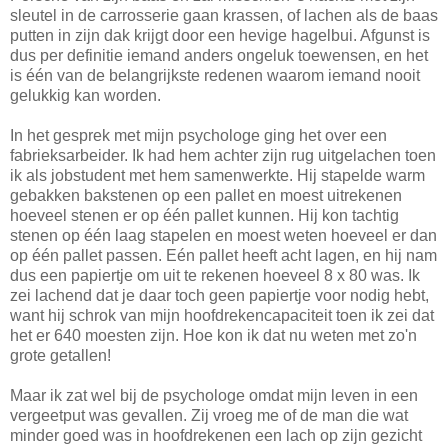
sleutel in de carrosserie gaan krassen, of lachen als de baas
putten in zijn dak krijgt door een hevige hagelbui. Afgunst is
dus per definitie iemand anders ongeluk toewensen, en het
is één van de belangrijkste redenen waarom iemand nooit
gelukkig kan worden.
In het gesprek met mijn psychologe ging het over een
fabrieksarbeider. Ik had hem achter zijn rug uitgelachen toen
ik als jobstudent met hem samenwerkte. Hij stapelde warm
gebakken bakstenen op een pallet en moest uitrekenen
hoeveel stenen er op één pallet kunnen. Hij kon tachtig
stenen op één laag stapelen en moest weten hoeveel er dan
op één pallet passen. Eén pallet heeft acht lagen, en hij nam
dus een papiertje om uit te rekenen hoeveel 8 x 80 was. Ik
zei lachend dat je daar toch geen papiertje voor nodig hebt,
want hij schrok van mijn hoofdrekencapaciteit toen ik zei dat
het er 640 moesten zijn. Hoe kon ik dat nu weten met zo'n
grote getallen!
Maar ik zat wel bij de psychologe omdat mijn leven in een
vergeetput was gevallen. Zij vroeg me of de man die wat
minder goed was in hoofdrekenen een lach op zijn gezicht