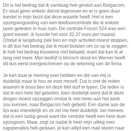
Dit is het bedrag dat ik vandaag heb gestort aan Belgacom.
Er staat geen enkele dienst tegenover en er is geen duur
toestel in mijn bezit dat deze waarde heeft. Het is een
opzegvergoeding van een telefooncentrale die ik enkele
jaren geleden in huis nam. De centrale Forum 524 was een
goed toestel, ik huurde het voor 32,37 euro per maand.
Omdat ik langdurig ziek ben en mijn activiteit moest stoppen,
is dit dus het bedrag dat ik moet betalen om ze op te zeggen.
Ik heb het bedrag trouwens niet betaald, want dat kan ik al
lang niet meer. Mijn bedrijf is klinisch dood en Werner heeft
dit dus eerst overgeschreven op de rekening van de firma.
Je kan daar je mening over hebben en die van mij is
duidelijk maar ik hou ze voor mezelf. Dat is niet de reden
waarom ik boos ben en deze titel durf te typen. De reden is
dat ik een hele tijd geleden, toen duidelijk werd dat ik deze
dingen moest opzeggen omdat ik niet meer aan het werk
zou kunnen, naar Belgacom heb gebeld. Een dame aan de
lijn was vriendelijk en ze zei me heel duidelijk: oei meneer,
dat is een lastig geval want die centrale heeft een hele dure
opzegsom. Maar, zegt ze nadat ik heel mijn uitleg over
rugoperaties heb gedaan, je kan altijd een mail sturen naar