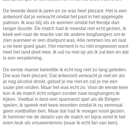
De tweede deed ik jaren en ze was heel plezant. Het is een
antwoord dat je verwacht omdat het past in het opgelegde
patroon. Ik was blij als ze wonnen omdat het feestje dan
langer duurde. De match had ik meestal niet echt gezien, ik
keek wel naar de reactie van de andere tooghangers om te
zien wanneer er een doelpunt was. Alle remmen los en laat
u ne keer goed gaan. Het moment is nu niet ongewoon want
heel het land doet mee. Ik val nu niet op als ik zat ben en dat
is een verademing.
De eerste manier beleefde ik echt nog niet zo lang geleden.
Die was heel plezant. Dat antwoord verwacht je niet en als
je nog alcohol drinkt, geloof je me niet en zal je me een
saaie piet vinden. Maar het was echt zo. Voor de eerste keer
kon ik de match écht volgen zonder naar tooghangers te
kijken. Voetbal is best een spannend spel als de Belgen
spelen, ik spreek met twee woorden omdat ik nu eenmaal
geen voetbalfan ben. Maar dat had ik vroeger nooit gezien.
Ik herinner me de details van de match en bijna vond ik het
even leuk als vrouwentennis (waar ik echt fan van ben).