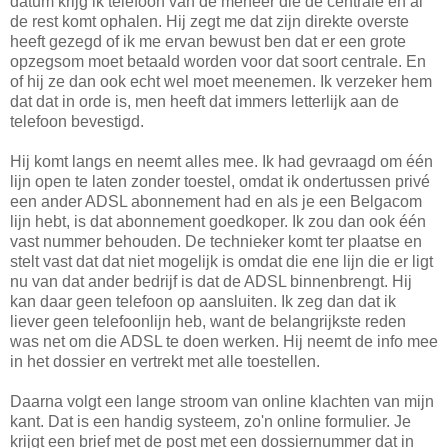
datum krijg ik telefoon van de meneer die de centrale en al
de rest komt ophalen. Hij zegt me dat zijn direkte overste
heeft gezegd of ik me ervan bewust ben dat er een grote
opzegsom moet betaald worden voor dat soort centrale. En
of hij ze dan ook echt wel moet meenemen. Ik verzeker hem
dat dat in orde is, men heeft dat immers letterlijk aan de
telefoon bevestigd.
Hij komt langs en neemt alles mee. Ik had gevraagd om één
lijn open te laten zonder toestel, omdat ik ondertussen privé
een ander ADSL abonnement had en als je een Belgacom
lijn hebt, is dat abonnement goedkoper. Ik zou dan ook één
vast nummer behouden. De technieker komt ter plaatse en
stelt vast dat dat niet mogelijk is omdat die ene lijn die er ligt
nu van dat ander bedrijf is dat de ADSL binnenbrengt. Hij
kan daar geen telefoon op aansluiten. Ik zeg dan dat ik
liever geen telefoonlijn heb, want de belangrijkste reden
was net om die ADSL te doen werken. Hij neemt de info mee
in het dossier en vertrekt met alle toestellen.
Daarna volgt een lange stroom van online klachten van mijn
kant. Dat is een handig systeem, zo'n online formulier. Je
krijgt een brief met de post met een dossiernummer dat in