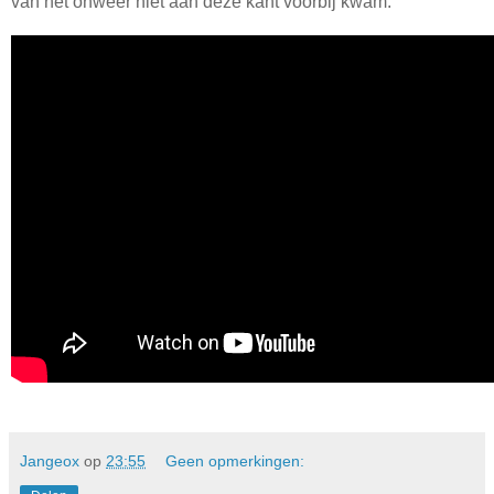
van het onweer niet aan deze kant voorbij kwam.
Jangeox
op
23:55
Geen opmerkingen: