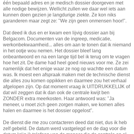
één bepaald adres en je medisch dossier doorgeven met
alle nodige bewijzen. Wellicht zullen we daar wel iets aan
kunnen doen gezien je langdurige ziekte. Ze kon niks
garanderen maar zegt ze: "We zijn geen onmensen hoor!".
Dat deed ik dus en er kwam een lijvig dossier aan bij
Belgacom. Documenten van de ingreep, medicatie,
werkonbekwaamheid... alles om aan te tonen dat ik niemand
in het ootje wou nemen. Het dossier bleef lang
onbeantwoord en na een lange tijd bel ik terug om te vragen
hoe het zit. De dame had heel goed nieuws voor me. Ze zei
namenlijk dat het enige waar ze nog op wachtte een datum
was. Ik moest een afspraak maken met de technische dienst
die alles zou komen oppikken en daarmee zou het verhaal
afgelopen zijn. Op dat moment vraag ik UITDRUKKELIJK of
dat wil zeggen dat ik dan ook de centrale kwijt ben
ZONDER extra meerkosten. Haar antwoord was: "Ja
meneer, u moet zich geen zorgen maken, we komen alles
halen en daarmee is het dossier opgelost".
De dienst die me zou contacteren deed dat niet, dus ik heb
zelf gebeld. De datum werd vastgelegd en de dag voor die