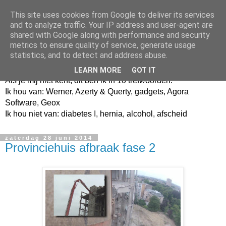
This site uses cookies from Google to deliver its services
and to analyze traffic. Your IP address and user-agent are
shared with Google along with performance and security
metrics to ensure quality of service, generate usage
Jangeox' blog
statistics, and to detect and address abuse.
LEARN MORE
GOT IT
Als je mij niet kent, dit ben ik in 10 trefwoorden.
Ik hou van: Werner, Azerty & Querty, gadgets, Agora
Software, Geox
Ik hou niet van: diabetes I, hernia, alcohol, afscheid
zaterdag 28 juni 2014
Provinciehuis afbraak fase 2