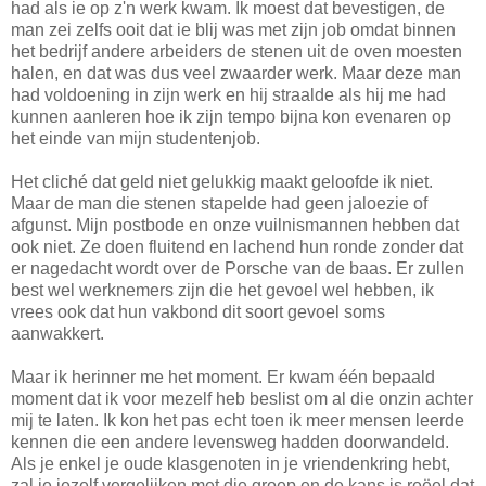
had als ie op z'n werk kwam. Ik moest dat bevestigen, de
man zei zelfs ooit dat ie blij was met zijn job omdat binnen
het bedrijf andere arbeiders de stenen uit de oven moesten
halen, en dat was dus veel zwaarder werk. Maar deze man
had voldoening in zijn werk en hij straalde als hij me had
kunnen aanleren hoe ik zijn tempo bijna kon evenaren op
het einde van mijn studentenjob.
Het cliché dat geld niet gelukkig maakt geloofde ik niet.
Maar de man die stenen stapelde had geen jaloezie of
afgunst. Mijn postbode en onze vuilnismannen hebben dat
ook niet. Ze doen fluitend en lachend hun ronde zonder dat
er nagedacht wordt over de Porsche van de baas. Er zullen
best wel werknemers zijn die het gevoel wel hebben, ik
vrees ook dat hun vakbond dit soort gevoel soms
aanwakkert.
Maar ik herinner me het moment. Er kwam één bepaald
moment dat ik voor mezelf heb beslist om al die onzin achter
mij te laten. Ik kon het pas echt toen ik meer mensen leerde
kennen die een andere levensweg hadden doorwandeld.
Als je enkel je oude klasgenoten in je vriendenkring hebt,
zal je jezelf vergelijken met die groep en de kans is reëel dat