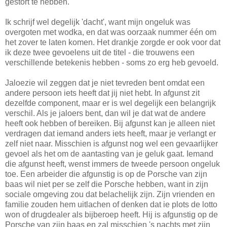
gestort te hebben.
Ik schrijf wel degelijk 'dacht', want mijn ongeluk was
overgoten met wodka, en dat was oorzaak nummer één om
het zover te laten komen. Het drankje zorgde er ook voor dat
ik deze twee gevoelens uit de titel - die trouwens een
verschillende betekenis hebben - soms zo erg heb gevoeld.
Jaloezie wil zeggen dat je niet tevreden bent omdat een
andere persoon iets heeft dat jij niet hebt. In afgunst zit
dezelfde component, maar er is wel degelijk een belangrijk
verschil. Als je jaloers bent, dan wil je dat wat de andere
heeft ook hebben of bereiken. Bij afgunst kan je alleen niet
verdragen dat iemand anders iets heeft, maar je verlangt er
zelf niet naar. Misschien is afgunst nog wel een gevaarlijker
gevoel als het om de aantasting van je geluk gaat. Iemand
die afgunst heeft, wenst immers de tweede persoon ongeluk
toe. Een arbeider die afgunstig is op de Porsche van zijn
baas wil niet per se zelf die Porsche hebben, want in zijn
sociale omgeving zou dat belachelijk zijn. Zijn vrienden en
familie zouden hem uitlachen of denken dat ie plots de lotto
won of drugdealer als bijberoep heeft. Hij is afgunstig op de
Porsche van zijn baas en zal misschien 's nachts met zijn