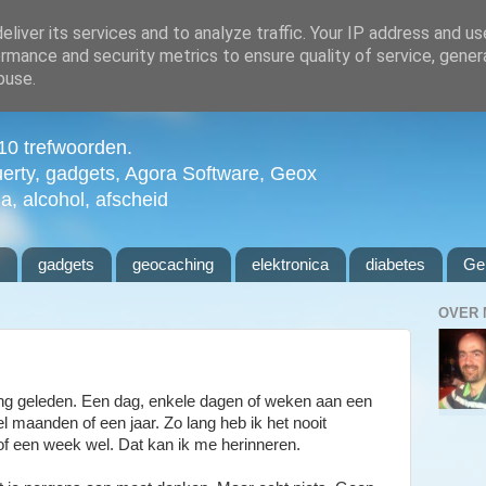
liver its services and to analyze traffic. Your IP address and u
rmance and security metrics to ensure quality of service, gene
buse.
n 10 trefwoorden.
uerty, gadgets, Agora Software, Geox
ia, alcohol, afscheid
l
gadgets
geocaching
elektronica
diabetes
Ge
OVER 
 lang geleden. Een dag, enkele dagen of weken aan een
 maanden of een jaar. Zo lang heb ik het nooit
f een week wel. Dat kan ik me herinneren.