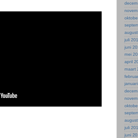
decem
novem
oktobe
septe
august
juli 20
juni 2
mei 2
april 
maart 
februa
januar
decem
novem
oktobe
septe
august
juli 20
juni 2