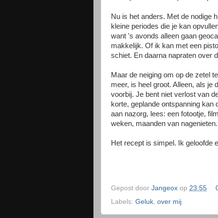
Nu is het anders. Met de nodige h
kleine periodes die je kan opvull
want 's avonds alleen gaan geocach
makkelijk. Of ik kan met een pist
schiet. En daarna napraten over d
Maar de neiging om op de zetel te
meer, is heel groot. Alleen, als je
voorbij. Je bent niet verlost van de
korte, geplande ontspanning kan d
aan nazorg, lees: een fotootje, fi
weken, maanden van nagenieten.
Het recept is simpel. Ik geloofde e
Gepost door
Jangeox
op
23:55
Labels:
Geluk
,
over mij