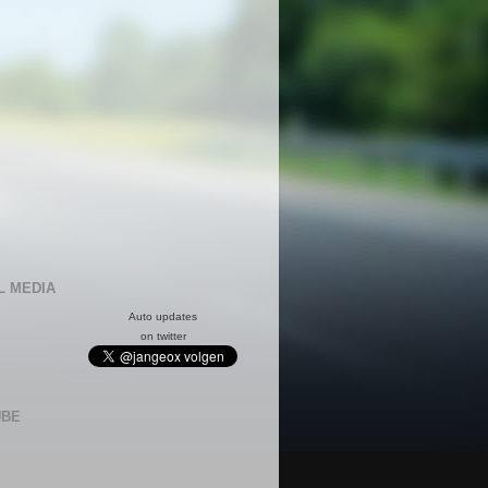
L MEDIA
Auto updates
on twitter
UBE