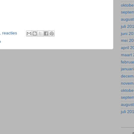
oktobe
septe
august
juli 20
1 reacties
juni 2
mei 2
o
april 
maart 
februa
januar
decem
novem
oktobe
septe
august
juli 20
.........