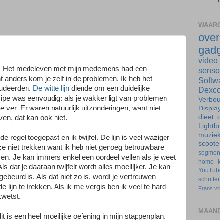
WAARO
ove
gadg
video
erd. Het medeleven met mijn medemens had een
senso
 anders kom je zelf in de problemen. Ik heb het
Softw
tudeerden.
De witte lijn
diende om een duidelijke
Dexc
ipe was eenvoudig: als je wakker ligt van problemen
Verbo
 ver. Er waren natuurlijk uitzonderingen, want niet
Displa
dieet
d
even, dat kan ook niet.
Lightb
muzie
de regel toegepast en ik twijfel. De lijn is veel waziger
scoote
ze niet trekken want ik heb niet genoeg betrouwbare
segmen
emen. Je kan immers enkel een oordeel vellen als je weet
homo
ls dat je daaraan twijfelt wordt alles moeilijker. Je kan
YouTub
ebeurd is. Als dat niet zo is, wordt je vertrouwen
schutte
e lijn te trekken. Als ik me vergis ben ik veel te hard
Frans
vr
kwetst.
MAAND
dit is een heel moeilijke oefening in mijn stappenplan.