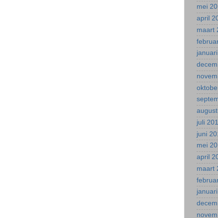
mei 2
april 
maart 
februa
januar
decem
novem
oktobe
septe
august
juli 20
juni 2
mei 2
april 
maart 
februa
januar
decem
novem