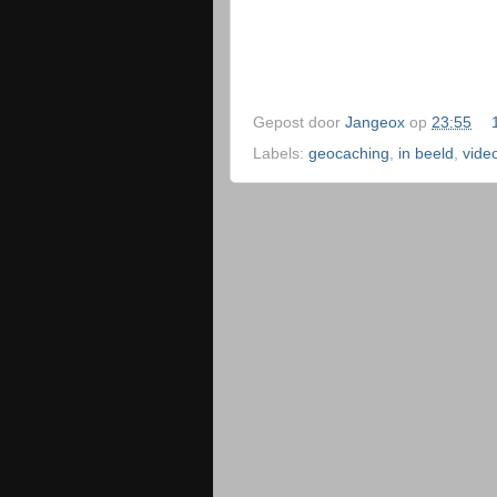
Gepost door
Jangeox
op
23:55
Labels:
geocaching
,
in beeld
,
vide