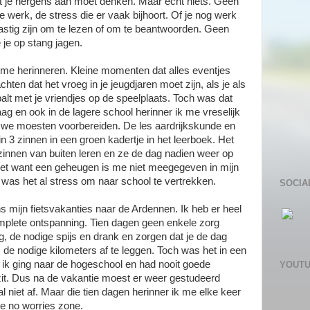
at je nergens aan moet denken. Maar echt niets. Geen
e werk, de stress die er vaak bijhoort. Of je nog werk
astig zijn om te lezen of om te beantwoorden. Geen
 je op stang jagen.
 me herinneren. Kleine momenten dat alles eventjes
ten dat het vroeg in je jeugdjaren moet zijn, als je als
alt met je vriendjes op de speelplaats. Toch was dat
graag en ook in de lagere school herinner ik me vreselijk
 we moesten voorbereiden. De les aardrijkskunde en
3 zinnen in een groen kadertje in het leerboek. Het
zinnen van buiten leren en ze de dag nadien weer op
niet want een geheugen is me niet meegegeven in mijn
 was het al stress om naar school te vertrekken.
SOCIA
s mijn fietsvakanties naar de Ardennen. Ik heb er heel
plete ontspanning. Tien dagen geen enkele zorg
, de nodige spijs en drank en zorgen dat je de dag
 nodige kilometers af te leggen. Toch was het in een
 ik ging naar de hogeschool en had nooit goede
YOUT
zit. Dus na de vakantie moest er weer gestudeerd
niet af. Maar die tien dagen herinner ik me elke keer
te no worries zone.