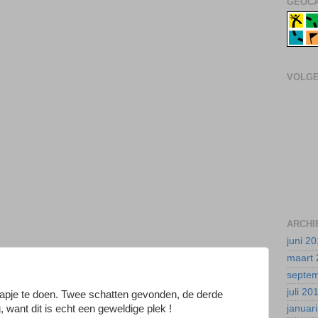
GEOCA
VOLG
ARCHI
juni 2
maart 
septe
juli 20
tapje te doen. Twee schatten gevonden, de derde
 want dit is echt een geweldige plek !
januar