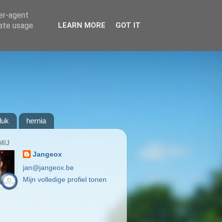
ser-agent
rate usage
LEARN MORE
GOT IT
luk
hernia
MIJ
Jangeox
jan@jangeox.be
Mijn volledige profiel tonen