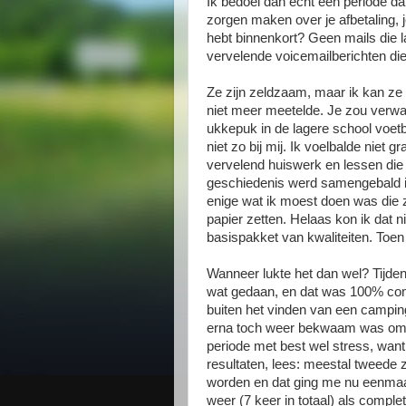
Ik bedoel dan echt een periode d
zorgen maken over je afbetaling, j
hebt binnenkort? Geen mails die l
vervelende voicemailberichten die
Ze zijn zeldzaam, maar ik kan ze
niet meer meetelde. Je zou verwach
ukkepuk in de lagere school voetb
niet zo bij mij. Ik voelbalde niet 
vervelend huiswerk en lessen die
geschiedenis werd samengebald in 
enige wat ik moest doen was die 
papier zetten. Helaas kon ik dat 
basispakket van kwaliteiten. Toen
Wanneer lukte het dan wel? Tijden
wat gedaan, en dat was 100% com
buiten het vinden van een camping
erna toch weer bekwaam was om de
periode met best wel stress, want
resultaten, lees: meestal tweede 
worden en dat ging me nu eenmaal 
weer (7 keer in totaal) als comple