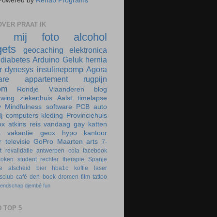
Powered by
Rehab Programs
VER PRAAT IK
r mij
foto
alcohol
ets
geocaching
elektronica
diabetes
Arduino
Geluk
hernia
r
dynesys
insulinepomp
Agora
are
appartement
rugpijn
om
Rondje Vlaanderen
blog
uwing
ziekenhuis
Aalst
timelapse
y
Mindfulness
software
PCB
auto
j
computers
kleding
Provinciehuis
ox
atkins
reis
vandaag
gay
katten
k
vakantie
geox
hypo
kantoor
r
televisie
GoPro
Maarten
arts
7-
t
revalidatie
antwerpen
cola
facebook
koken
student
rechter
therapie
Spanje
e
afscheid
bier
hba1c
koffie
laser
rsclub
café
den boek
dromen
film
tattoo
iendschap
djembé
fun
 TOP 5