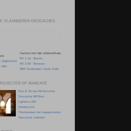
E VLAANDEREN GEOCACHES
Caches met mijn soldeerdhulp:
hes:
RV 1.14 : Brecht
: Zwijndrecht
RV 3.05 : Beveren
: Niel
BB5 Tombraider: Circle of life
PROJECTEN OP MANCAVE
Pan & Tilt met Wii Nunchuk
Geocache MP3box
Lightbox 360
Useless box
Thermostaat met stappenmotor
Geocache codeslot