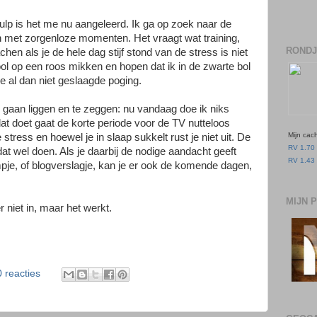
ulp is het me nu aangeleerd. Ik ga op zoek naar de
en met zorgenloze momenten. Het vraagt wat training,
RONDJ
en als je de hele dag stijf stond van de stress is niet
ool op een roos mikken en hopen dat ik in de zwarte bol
e al dan niet geslaagde poging.
 gaan liggen en te zeggen: nu vandaag doe ik niks
 dat doet gaat de korte periode voor de TV nutteloos
Mijn cac
 stress en hoewel je in slaap sukkelt rust je niet uit. De
RV 1.70 
at wel doen. Als je daarbij de nodige aandacht geeft
RV 1.43 
lmpje, of blogverslagje, kan je er ook de komende dagen,
MIJN 
r niet in, maar het werkt.
0 reacties