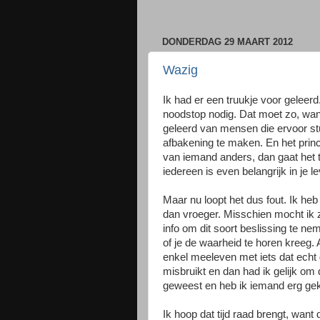
DONDERDAG 29 MAART 2012
Wazig
Ik had er een truukje voor gele
noodstop nodig. Dat moet zo, want
geleerd van mensen die ervoor s
afbakening te maken. En het princ
van iemand anders, dan gaat het te
iedereen is even belangrijk in je l
Maar nu loopt het dus fout. Ik heb 
dan vroeger. Misschien mocht ik 
info om dit soort beslissing te n
of je de waarheid te horen kreeg. A
enkel meeleven met iets dat echt g
misbruikt en dan had ik gelijk om d
geweest en heb ik iemand erg ge
Ik hoop dat tijd raad brengt, want 