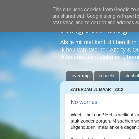
This site uses cookies from Google to de
are shared with Google along with perfo
statistics, and to detect and address a
Jangeox' blog
Als je mij niet kent, dit ben ik i
Ik hou van: Werner, Azerty & Q
Ik hou niet van: diabetes I, hern
over mij
in beeld
alcoho
ZATERDAG 31 MAART 2012
No worries
Weet jij het nog? Het is wellicht
stuk zonder zorgen. Misschien wel
uitgehouden, maar enkele dagen o