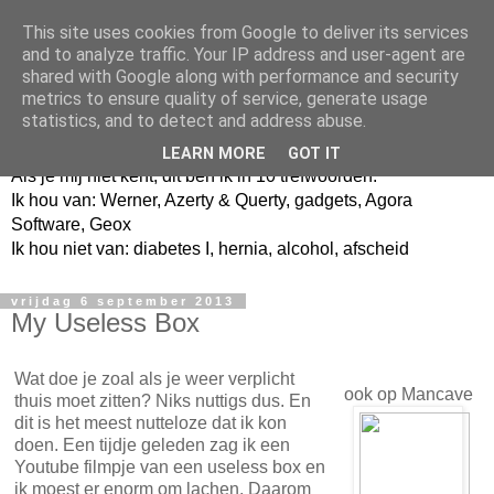
This site uses cookies from Google to deliver its services
and to analyze traffic. Your IP address and user-agent are
shared with Google along with performance and security
metrics to ensure quality of service, generate usage
Jangeox' blog
statistics, and to detect and address abuse.
LEARN MORE
GOT IT
Als je mij niet kent, dit ben ik in 10 trefwoorden.
Ik hou van: Werner, Azerty & Querty, gadgets, Agora
Software, Geox
Ik hou niet van: diabetes I, hernia, alcohol, afscheid
vrijdag 6 september 2013
My Useless Box
Wat doe je zoal als je weer verplicht
ook op Mancave
thuis moet zitten? Niks nuttigs dus. En
dit is het meest nutteloze dat ik kon
doen. Een tijdje geleden zag ik een
Youtube filmpje van een useless box en
ik moest er enorm om lachen. Daarom