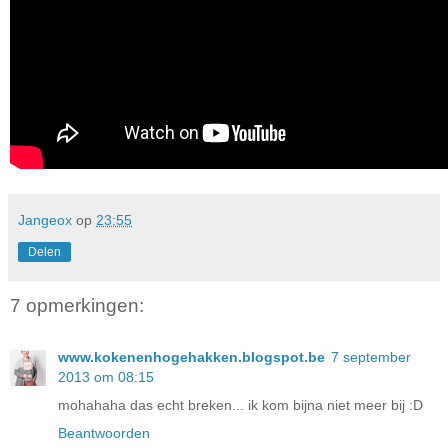
Jangeox
op
23:55
Delen
7 opmerkingen:
www.kokenenhogehakken.blogspot.be
7 september
2013 om 08:15
mohahaha das echt breken... ik kom bijna niet meer bij :D
Beantwoorden