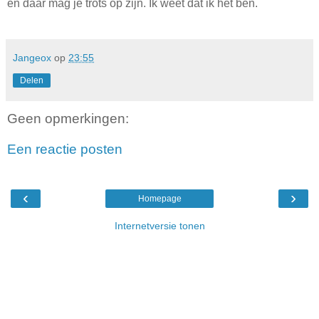
en daar mag je trots op zijn. Ik weet dat ik het ben.
Jangeox
op
23:55
Delen
Geen opmerkingen:
Een reactie posten
‹
›
Homepage
Internetversie tonen