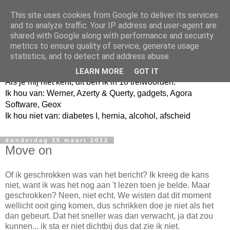
This site uses cookies from Google to deliver its services
and to analyze traffic. Your IP address and user-agent are
shared with Google along with performance and security
metrics to ensure quality of service, generate usage
Jangeox' blog
statistics, and to detect and address abuse.
LEARN MORE
GOT IT
Als je mij niet kent, dit ben ik in 10 trefwoorden.
Ik hou van: Werner, Azerty & Querty, gadgets, Agora
Software, Geox
Ik hou niet van: diabetes I, hernia, alcohol, afscheid
donderdag 15 maart 2012
Move on
Of ik geschrokken was van het bericht? Ik kreeg de kans
niet, want ik was het nog aan 't lezen toen je belde. Maar
geschrokken? Neen, niet echt. We wisten dat dit moment
wellicht ooit ging komen, dus schrikken doe je niet als het
dan gebeurt. Dat het sneller was dan verwacht, ja dat zou
kunnen... ik sta er niet dichtbij dus dat zie ik niet.