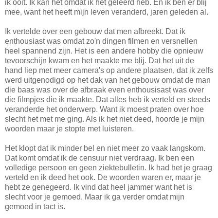
ik ooit. Ik kan het omdat ik het geleerd heb. En ik ben er blij
mee, want het heeft mijn leven veranderd, jaren geleden al.
Ik vertelde over een gebouw dat men afbreekt. Dat ik
enthousiast was omdat zo'n dingen filmen en versnellen
heel spannend zijn. Het is een andere hobby die opnieuw
tevoorschijn kwam en het maakte me blij. Dat het uit de
hand liep met meer camera's op andere plaatsen, dat ik zelfs
werd uitgenodigd op het dak van het gebouw omdat de man
die baas was over de afbraak even enthousisast was over
die filmpjes die ik maakte. Dat alles heb ik verteld en steeds
veranderde het onderwerp. Want ik moest praten over hoe
slecht het met me ging. Als ik het niet deed, hoorde je mijn
woorden maar je stopte met luisteren.
Het klopt dat ik minder bel en niet meer zo vaak langskom.
Dat komt omdat ik de censuur niet verdraag. Ik ben een
volledige persoon en geen ziektebulletin. Ik had het je graag
verteld en ik deed het ook. De woorden waren er, maar je
hebt ze genegeerd. Ik vind dat heel jammer want het is
slecht voor je gemoed. Maar ik ga verder omdat mijn
gemoed in tact is.