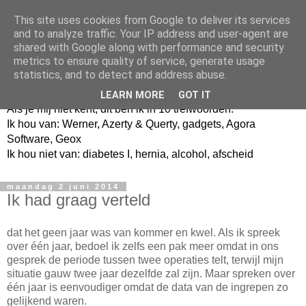
This site uses cookies from Google to deliver its services
and to analyze traffic. Your IP address and user-agent are
shared with Google along with performance and security
metrics to ensure quality of service, generate usage
Jangeox' blog
statistics, and to detect and address abuse.
LEARN MORE
GOT IT
Als je mij niet kent, dit ben ik in 10 trefwoorden.
Ik hou van: Werner, Azerty & Querty, gadgets, Agora
Software, Geox
Ik hou niet van: diabetes I, hernia, alcohol, afscheid
maandag 2 juni 2014
Ik had graag verteld
dat het geen jaar was van kommer en kwel. Als ik spreek
over één jaar, bedoel ik zelfs een pak meer omdat in ons
gesprek de periode tussen twee operaties telt, terwijl mijn
situatie gauw twee jaar dezelfde zal zijn. Maar spreken over
één jaar is eenvoudiger omdat de data van de ingrepen zo
gelijkend waren.