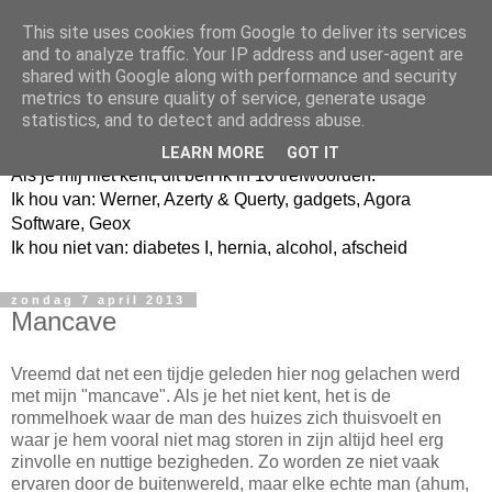
This site uses cookies from Google to deliver its services
and to analyze traffic. Your IP address and user-agent are
shared with Google along with performance and security
metrics to ensure quality of service, generate usage
Jangeox' blog
statistics, and to detect and address abuse.
LEARN MORE
GOT IT
Als je mij niet kent, dit ben ik in 10 trefwoorden.
Ik hou van: Werner, Azerty & Querty, gadgets, Agora
Software, Geox
Ik hou niet van: diabetes I, hernia, alcohol, afscheid
zondag 7 april 2013
Mancave
Vreemd dat net een tijdje geleden hier nog gelachen werd
met mijn "mancave". Als je het niet kent, het is de
rommelhoek waar de man des huizes zich thuisvoelt en
waar je hem vooral niet mag storen in zijn altijd heel erg
zinvolle en nuttige bezigheden. Zo worden ze niet vaak
ervaren door de buitenwereld, maar elke echte man (ahum,