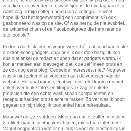
zijn die er zo over denken, want tijdens de middagpauze in
Aalst zag ik mijn collega nerd (sorry, collega.. je weet
hopelijk dat het tegenwoordig een compliment is?) ook
geabonneerd was op de site. Of was het nu de nieuwsbrief,
de twitterberichten of de Facebookgroep die hem naar de
site loodste?
En toen dacht ik ineens vorige week: hé.. dat soort van leuke
elektronische gadgets, daar ben ik ook mee bezig. Ik kon
dus niet enkel de redactie tippen dat er gadgets waren, ik
kon er meteen aan toevoegen dat ik ze zelf ineen pruts en
ze ook nog eens blog. Gedeelde interesses, niet? Nog even
was ik niet zeker of ze voldeden aan de vereisten van de
website. Het gaat immers echt wel over elektronica en niet
enkel over leuke foto's en filmpjes. Ik zag er enkele
projecten die een echte waslijst aan componenten en
receptuur hadden om ze echt te maken. Zo ver was ik nooit
gegaan op mijn blog, ik toon enkel het eindresultaat.
Maar wel dus, ze voldoen. Meer dan dat, er zullen minstens
2 artikels van mijn blog verschijnen, misschien later meer.
Vanuit oogpunt van wat er nu leuk is voor de electronicus is