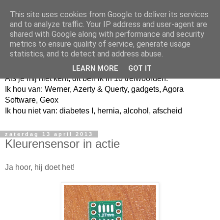
This site uses cookies from Google to deliver its services
and to analyze traffic. Your IP address and user-agent are
shared with Google along with performance and security
metrics to ensure quality of service, generate usage
Jangeox' blog
statistics, and to detect and address abuse.
LEARN MORE
GOT IT
Als je mij niet kent, dit ben ik in 10 trefwoorden.
Ik hou van: Werner, Azerty & Querty, gadgets, Agora
Software, Geox
Ik hou niet van: diabetes I, hernia, alcohol, afscheid
zaterdag 13 april 2013
Kleurensensor in actie
Ja hoor, hij doet het!