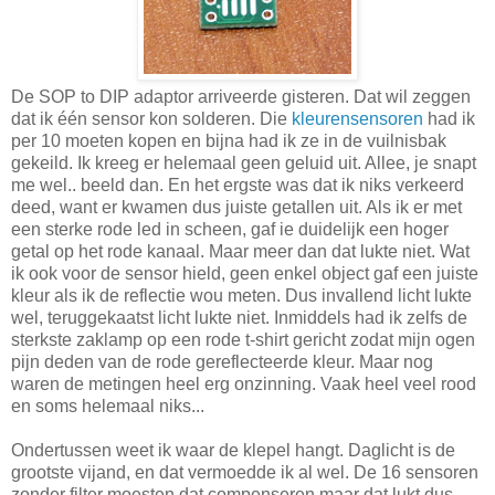
De SOP to DIP adaptor arriveerde gisteren. Dat wil zeggen
dat ik één sensor kon solderen. Die
kleurensensoren
had ik
per 10 moeten kopen en bijna had ik ze in de vuilnisbak
gekeild. Ik kreeg er helemaal geen geluid uit. Allee, je snapt
me wel.. beeld dan. En het ergste was dat ik niks verkeerd
deed, want er kwamen dus juiste getallen uit. Als ik er met
een sterke rode led in scheen, gaf ie duidelijk een hoger
getal op het rode kanaal. Maar meer dan dat lukte niet. Wat
ik ook voor de sensor hield, geen enkel object gaf een juiste
kleur als ik de reflectie wou meten. Dus invallend licht lukte
wel, teruggekaatst licht lukte niet. Inmiddels had ik zelfs de
sterkste zaklamp op een rode t-shirt gericht zodat mijn ogen
pijn deden van de rode gereflecteerde kleur. Maar nog
waren de metingen heel erg onzinning. Vaak heel veel rood
en soms helemaal niks...
Ondertussen weet ik waar de klepel hangt. Daglicht is de
grootste vijand, en dat vermoedde ik al wel. De 16 sensoren
zonder filter moesten dat compenseren maar dat lukt dus