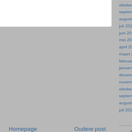
oktobe
septe
august
juli 20
juni 2
mei 2
april 
maart 
februa
januar
decem
novem
oktobe
septe
august
juli 20
.........
Homepage
Oudere post