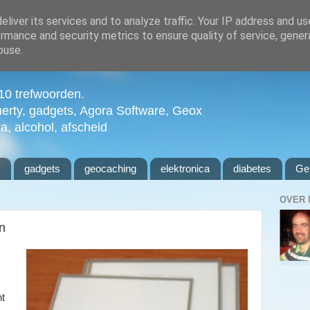
liver its services and to analyze traffic. Your IP address and u
rmance and security metrics to ensure quality of service, gene
buse.
n 10 trefwoorden.
uerty, gadgets, Agora Software, Geox
ia, alcohol, afscheid
l
gadgets
geocaching
elektronica
diabetes
Ge
OVER 
n
nt