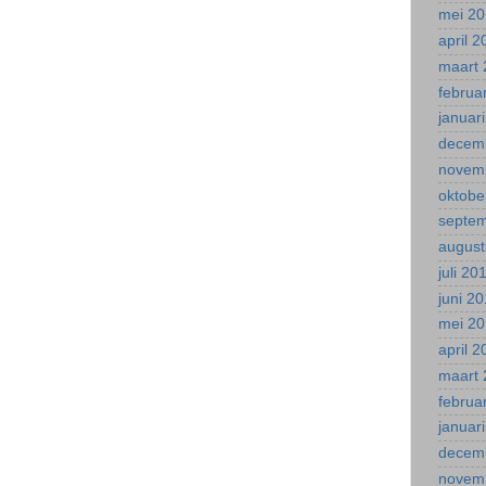
mei 2
april 
maart 
februa
januar
decem
novem
oktobe
septe
august
juli 20
juni 2
mei 2
april 
maart 
februa
januar
decem
novem