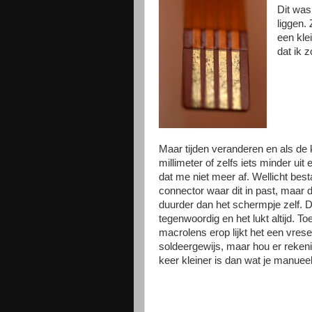
Dit was
liggen. 
een kle
dat ik z
Maar tijden veranderen en als de
millimeter of zelfs iets minder uit 
dat me niet meer af. Wellicht bes
connector waar dit in past, maar d
duurder dan het schermpje zelf. D
tegenwoordig en het lukt altijd. T
macrolens erop lijkt het een vresel
soldeergewijs, maar hou er rekeni
keer kleiner is dan wat je manuee