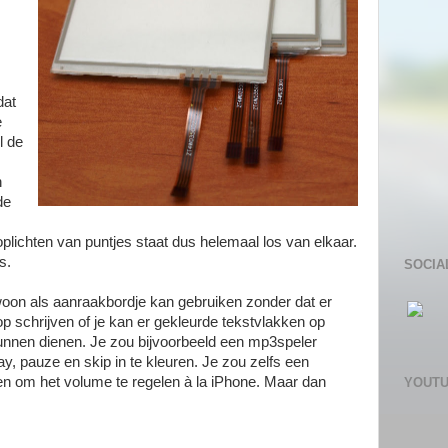
dat
e
l de
n
de
lichten van puntjes staat dus helemaal los van elkaar.
s.
SOCIA
ewoon als aanraakbordje kan gebruiken zonder dat er
op schrijven of je kan er gekleurde tekstvlakken op
unnen dienen. Je zou bijvoorbeeld een mp3speler
, pauze en skip in te kleuren. Je zou zelfs een
en om het volume te regelen à la iPhone. Maar dan
YOUT