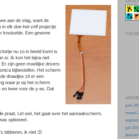
GEOCA
mee aan de slag, want de
n elk doe-het-zelf projectje
aar knutselde. Een gewone
VOLG
ortje nu zo in beeld komt is
 is. Ik kon het bijna niet
 Er zijn geen moeilijke drivers
ronica bijbestellen. Het scherm
 de draadjes zit er een
ng waar je op het scherm
s en twee voor de y-as. Dat
ARCHI
juni 2
maart 
e praat. Let wel, het gaat over het aanraakscherm.
was optioneel.
septe
juli 20
s bibberen, ik niet :D
januar