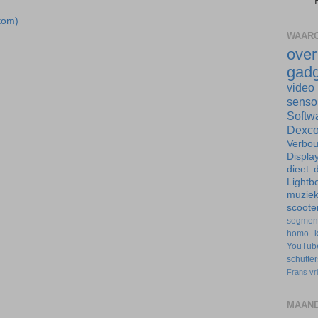
tom)
WAARO
ove
gadg
video
senso
Softw
Dexc
Verbo
Displa
dieet
d
Lightb
muzie
scoote
segmen
homo
YouTub
schutte
Frans
vr
MAAND