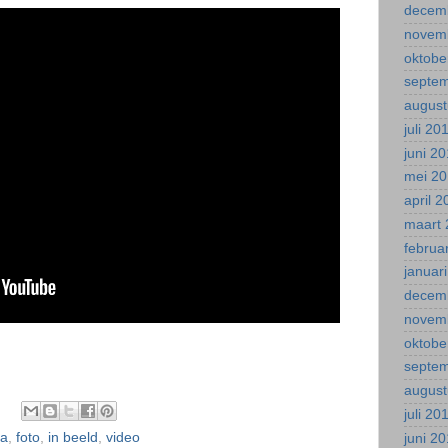
decem
novem
oktobe
septe
august
juli 20
juni 2
mei 2
april 
maart 
februa
januar
decem
novem
oktobe
septe
august
juli 20
ca
,
foto
,
in beeld
,
video
juni 2