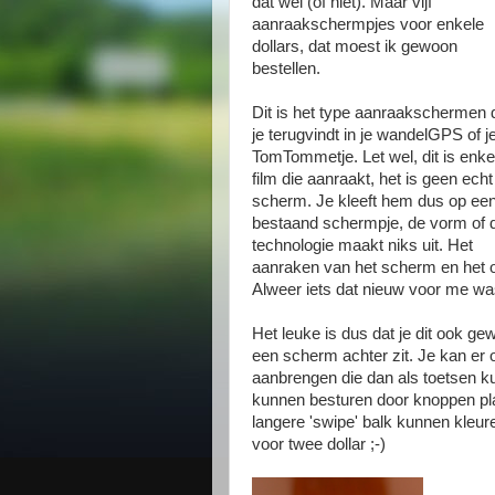
dat wel (of niet). Maar vijf
aanraakschermpjes voor enkele
dollars, dat moest ik gewoon
bestellen.
Dit is het type aanraakschermen 
je terugvindt in je wandelGPS of j
TomTommetje. Let wel, dit is enke
film die aanraakt, het is geen echt
scherm. Je kleeft hem dus op ee
bestaand schermpje, de vorm of 
technologie maakt niks uit. Het
aanraken van het scherm en het op
Alweer iets dat nieuw voor me wa
Het leuke is dus dat je dit ook g
een scherm achter zit. Je kan er 
aanbrengen die dan als toetsen k
kunnen besturen door knoppen play
langere 'swipe' balk kunnen kleur
voor twee dollar ;-)