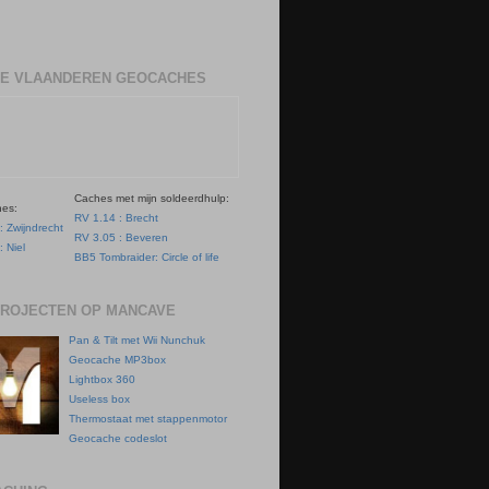
E VLAANDEREN GEOCACHES
Caches met mijn soldeerdhulp:
hes:
RV 1.14 : Brecht
: Zwijndrecht
RV 3.05 : Beveren
: Niel
BB5 Tombraider: Circle of life
PROJECTEN OP MANCAVE
Pan & Tilt met Wii Nunchuk
Geocache MP3box
Lightbox 360
Useless box
Thermostaat met stappenmotor
Geocache codeslot