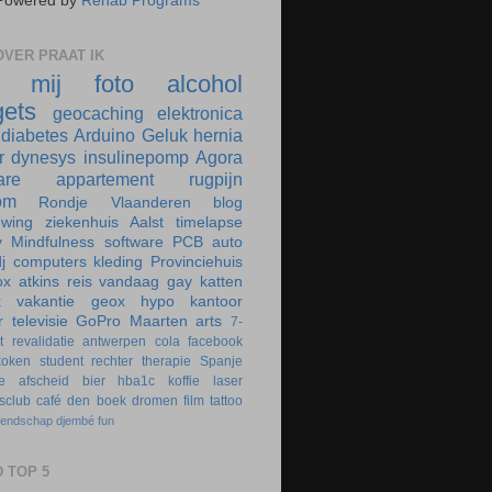
Powered by
Rehab Programs
VER PRAAT IK
r mij
foto
alcohol
ets
geocaching
elektronica
diabetes
Arduino
Geluk
hernia
r
dynesys
insulinepomp
Agora
are
appartement
rugpijn
om
Rondje Vlaanderen
blog
uwing
ziekenhuis
Aalst
timelapse
y
Mindfulness
software
PCB
auto
j
computers
kleding
Provinciehuis
ox
atkins
reis
vandaag
gay
katten
k
vakantie
geox
hypo
kantoor
r
televisie
GoPro
Maarten
arts
7-
t
revalidatie
antwerpen
cola
facebook
koken
student
rechter
therapie
Spanje
e
afscheid
bier
hba1c
koffie
laser
rsclub
café
den boek
dromen
film
tattoo
iendschap
djembé
fun
 TOP 5