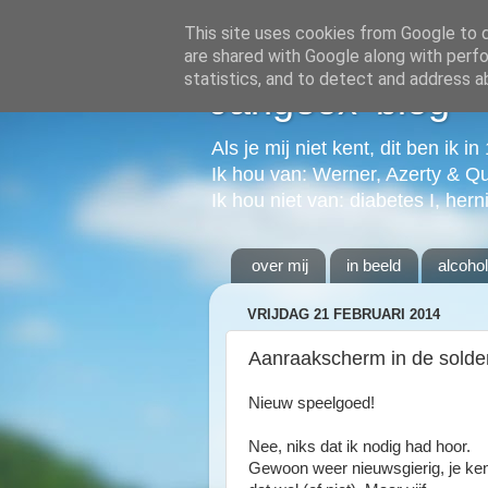
This site uses cookies from Google to de
are shared with Google along with perfo
statistics, and to detect and address a
Jangeox' blog
Als je mij niet kent, dit ben ik i
Ik hou van: Werner, Azerty & Q
Ik hou niet van: diabetes I, hern
over mij
in beeld
alcoho
VRIJDAG 21 FEBRUARI 2014
Aanraakscherm in de solde
Nieuw speelgoed!
Nee, niks dat ik nodig had hoor.
Gewoon weer nieuwsgierig, je ke