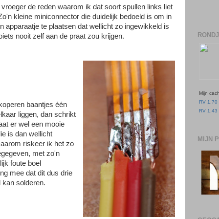
 vroeger de reden waarom ik dat soort spullen links liet
Zo'n kleine miniconnector die duidelijk bedoeld is om in
in apparaatje te plaatsen dat wellicht zo ingewikkeld is
RONDJ
oiets nooit zelf aan de praat zou krijgen.
Mijn cac
RV 1.70 
 koperen baantjes één
RV 1.43 
elkaar liggen, dan schrikt
taat er wel een mooie
ie is dan wellicht
MIJN 
aarom riskeer ik het zo
oegegeven, met zo'n
ijk foute boel
ng mee dat dit dus drie
l kan solderen.