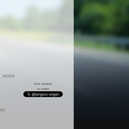
L MEDIA
Auto updates
on twitter
UBE