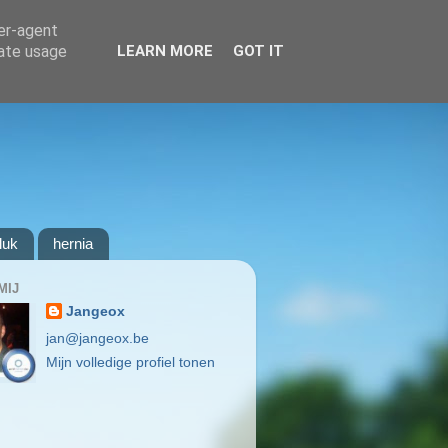
ser-agent
rate usage
LEARN MORE
GOT IT
luk
hernia
MIJ
Jangeox
jan@jangeox.be
Mijn volledige profiel tonen