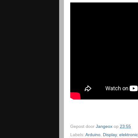
Gepost door
Jangeox
op
23:55
Labels:
Arduino
,
Display
,
elektroni