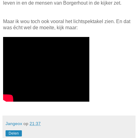
leven in en de mensen van Borgerhout in de kijker zet.
Maar ik wou toch ook vooral het lichtspektakel zien. En dat
was écht wel de moeite, kijk maar:
Jangeox
op
21:37
Delen