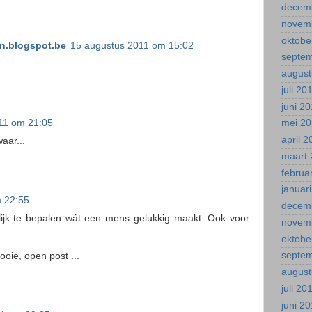
decem
novem
oktobe
.blogspot.be
15 augustus 2011 om 15:02
septe
august
juli 20
juni 2
11 om 21:05
mei 2
april 
aar...
maart 
februa
januar
 22:55
decem
eilijk te bepalen wát een mens gelukkig maakt. Ook voor
novem
oktobe
septe
ooie, open post ...
august
juli 20
juni 2