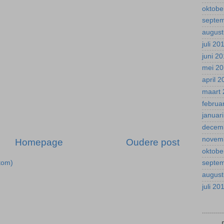
oktobe
septe
august
juli 20
juni 2
mei 2
april 
maart 
februa
januar
decem
novem
Homepage
Oudere post
oktobe
tom)
septe
august
juli 20
.........