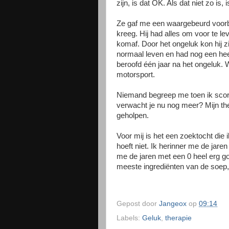
zijn, is dat OK. Als dat niet zo is,
Ze gaf me een waargebeurd voorbe
kreeg. Hij had alles om voor te le
komaf. Door het ongeluk kon hij zi
normaal leven en had nog een heel
beroofd één jaar na het ongeluk. W
motorsport.
Niemand begreep me toen ik scor
verwacht je nu nog meer? Mijn the
geholpen.
Voor mij is het een zoektocht die 
hoeft niet. Ik herinner me de jaren
me de jaren met een 0 heel erg goe
meeste ingrediënten van de soep, 
Gepost door
Jangeox
op
09:14
Labels:
Geluk
,
therapie