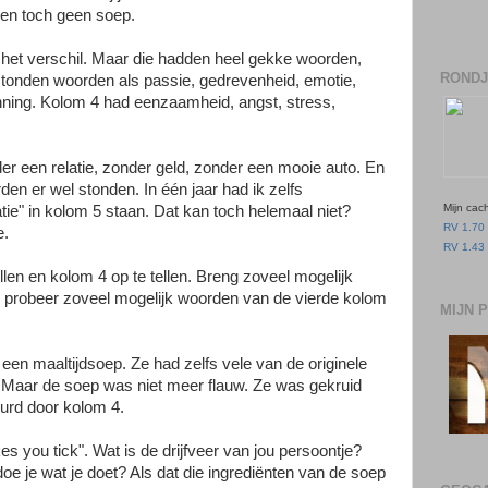
, en toch geen soep.
 het verschil. Maar die hadden heel gekke woorden,
RONDJ
stonden woorden als passie, gedrevenheid, emotie,
enning. Kolom 4 had eenzaamheid, angst, stress,
der een relatie, zonder geld, zonder een mooie auto. En
den er wel stonden. In één jaar had ik zelfs
Mijn cac
tie" in kolom 5 staan. Dat kan toch helemaal niet?
RV 1.70 
e.
RV 1.43 
len en kolom 4 op te tellen. Breng zoveel mogelijk
en probeer zoveel mogelijk woorden van de vierde kolom
MIJN 
 een maaltijdsoep. Ze had zelfs vele van de originele
 Maar de soep was niet meer flauw. Ze was gekruid
urd door kolom 4.
s you tick". Wat is de drijfveer van jou persoontje?
e je wat je doet? Als dat die ingrediënten van de soep