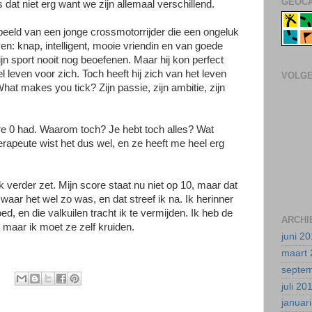
GEOCA
 is dat niet erg want we zijn allemaal verschillend.
eld van een jonge crossmotorrijder die een ongeluk
ven: knap, intelligent, mooie vriendin en van goede
jn sport nooit nog beoefenen. Maar hij kon perfect
 leven voor zich. Toch heeft hij zich van het leven
VOLG
hat makes you tick? Zijn passie, zijn ambitie, zijn
e 0 had. Waarom toch? Je hebt toch alles? Wat
rapeute wist het dus wel, en ze heeft me heel erg
ik verder zet. Mijn score staat nu niet op 10, maar dat
 waar het wel zo was, en dat streef ik na. Ik herinner
d, en die valkuilen tracht ik te vermijden. Ik heb de
ARCHI
maar ik moet ze zelf kruiden.
juni 2
maart 
septe
juli 20
januar