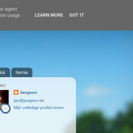
ser-agent
rate usage
LEARN MORE
GOT IT
luk
hernia
MIJ
Jangeox
jan@jangeox.be
Mijn volledige profiel tonen