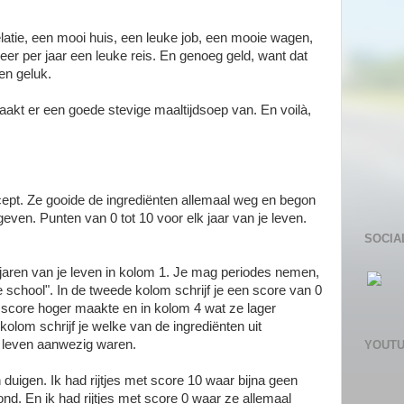
elatie, een mooi huis, een leuke job, een mooie wagen,
er per jaar een leuke reis. En genoeg geld, want dat
en geluk.
aakt er een goede stevige maaltijdsoep van. En voilà,
cept. Ze gooide de ingrediënten allemaal weg en begon
even. Punten van 0 tot 10 voor elk jaar van je leven.
SOCIA
 jaren van je leven in kolom 1. Je mag periodes nemen,
re school". In de tweede kolom schrijf je een score van 0
de score hoger maakte en in kolom 4 wat ze lager
 kolom schrijf je welke van de ingrediënten uit
e leven aanwezig waren.
YOUT
n duigen. Ik had rijtjes met score 10 waar bijna geen
ond. En ik had rijtjes met score 0 waar ze allemaal