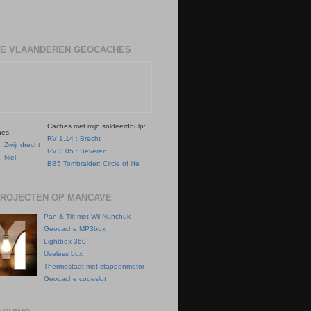
E VLAANDEREN GEOCACHES
Caches met mijn soldeerdhulp:
hes:
RV 1.14 : Brecht
: Zwijndrecht
RV 3.05 : Beveren
: Niel
BB5 Tombraider: Circle of life
PROJECTEN OP MANCAVE
Pan & Tilt met Wii Nunchuk
Geocache MP3box
Lightbox 360
Useless box
Thermostaat met stappenmotor
Geocache codeslot