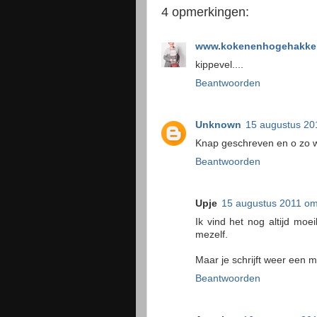
4 opmerkingen:
www.kokenenhogehakken
kippevel....
Beantwoorden
Unknown
15 augustus 20
Knap geschreven en o zo w
Beantwoorden
Upje
15 augustus 2011 om
Ik vind het nog altijd mo
mezelf.
Maar je schrijft weer een m
Beantwoorden