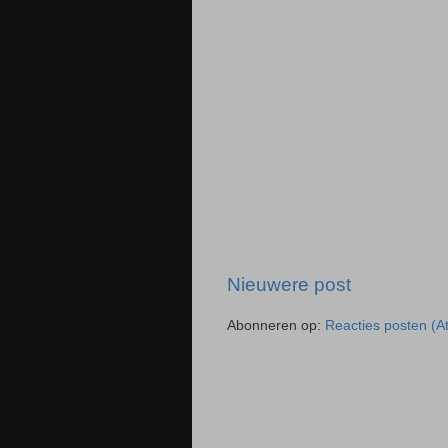
Nieuwere post
Abonneren op:
Reacties posten (A