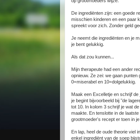
op grootmoeders wijze.
De ingrediënten zijn: een goede r
misschien kinderen en een paar ke
spreekt voor zich. Zonder geld ge
Je neemt die ingrediënten en je m
je bent gelukkig.
Als dat zou kunnen...
Mijn therapeute had een ander re
opnieuw. Ze zei: we gaan punten g
0=miserabel en 10=dolgelukkig.
Maak een Excelletje en schrijf de
je begint bijvoorbeeld bij "de lage
tot 10. In kolom 3 schrijf je wat 
maakte. En tenslotte in de laatste
grootmoeder's recept er toen in j
En lap, heel de oude theorie viel i
enkel ingrediënt van de soep bijst