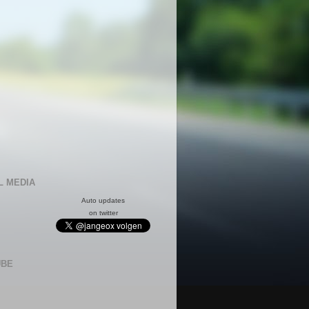
L MEDIA
Auto updates
on twitter
UBE