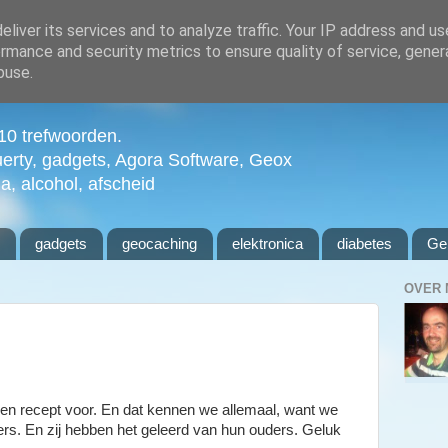
liver its services and to analyze traffic. Your IP address and u
rmance and security metrics to ensure quality of service, gene
buse.
n 10 trefwoorden.
uerty, gadgets, Agora Software, Geox
ia, alcohol, afscheid
l
gadgets
geocaching
elektronica
diabetes
Ge
OVER 
een recept voor. En dat kennen we allemaal, want we
rs. En zij hebben het geleerd van hun ouders. Geluk