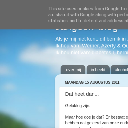
This site uses cookies from Google to de
are shared with Google along with perfo
statistics, and to detect and address a
Jangeox' blog
Als je mij niet kent, dit ben ik i
Ik hou van: Werner, Azerty & Q
Ik hou niet van: diabetes I, hern
over mij
in beeld
alcoho
MAANDAG 15 AUGUSTUS 2011
Dat heet dan...
Gelukkig zijn.
Maar hoe doe je dat? Er bestaat 
hebben dat geleerd van onze oude