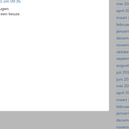
11 om 09:35
mei 2
eugen.
april 
 een keuze.
maart 
februa
januar
decem
novem
oktobe
septe
august
juli 20
juni 2
mei 2
april 
maart 
februa
januar
decem
novem