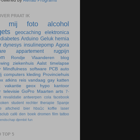
Powered by
Rehab Programs
VER PRAAT IK
r mij
foto
alcohol
ets
geocaching
elektronica
diabetes
Arduino
Geluk
hernia
r
dynesys
insulinepomp
Agora
are
appartement
rugpijn
om
Rondje Vlaanderen
blog
uwing
ziekenhuis
Aalst
timelapse
y
Mindfulness
software
PCB
auto
j
computers
kleding
Provinciehuis
ox
atkins
reis
vandaag
gay
katten
k
vakantie
geox
hypo
kantoor
r
televisie
GoPro
Maarten
arts
7-
t
revalidatie
antwerpen
cola
facebook
koken
student
rechter
therapie
Spanje
e
afscheid
bier
hba1c
koffie
laser
rsclub
café
den boek
dromen
film
tattoo
iendschap
djembé
fun
 TOP 5