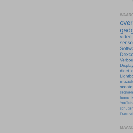
WAARO
ove
gadg
video
senso
Softw
Dexc
Verbo
Displa
dieet
d
Lightb
muzie
scoote
segmen
homo
YouTub
schutte
Frans
vr
MAAND