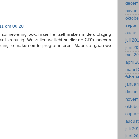
decem
novem
oktobe
septe
11 om 00:20
august
die zonnewering ook, maar het zelf maken is de uitdaging
niet zo nuttig. We zullen wellicht sneller de CD's ingeven
juli 20
 ding te maken en te programmeren. Maar dat gaan we
juni 2
mei 2
april 
maart 
februa
januar
decem
novem
oktobe
septe
august
juli 20
juni 2