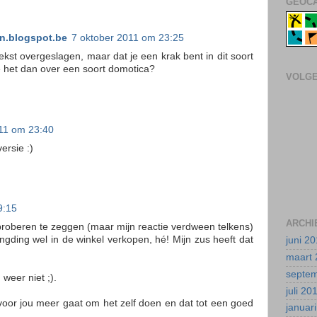
GEOCA
.blogspot.be
7 oktober 2011 om 23:25
ekst overgeslagen, maar dat je een krak bent in dit soort
je het dan over een soort domotica?
VOLG
11 om 23:40
ersie :)
9:15
ARCHI
l proberen te zeggen (maar mijn reactie verdween telkens)
ngding wel in de winkel verkopen, hé! Mijn zus heeft dat
juni 2
maart 
septe
 weer niet ;).
juli 20
 voor jou meer gaat om het zelf doen en dat tot een goed
januar