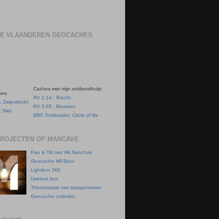
E VLAANDEREN GEOCACHES
Caches met mijn soldeerdhulp:
hes:
RV 1.14 : Brecht
: Zwijndrecht
RV 3.05 : Beveren
: Niel
BB5 Tombraider: Circle of life
PROJECTEN OP MANCAVE
Pan & Tilt met Wii Nunchuk
Geocache MP3box
Lightbox 360
Useless box
Thermostaat met stappenmotor
Geocache codeslot