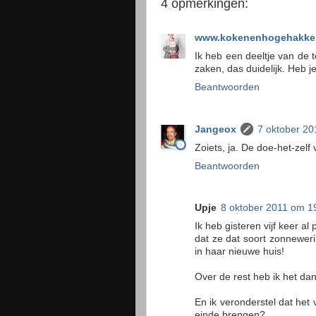
4 opmerkingen:
www.kokenenhogehakken
Ik heb een deeltje van de t
zaken, das duidelijk. Heb 
Beantwoorden
Jangeox
7 oktober 20
Zoiets, ja. De doe-het-zelf v
Beantwoorden
Upje
8 oktober 2011 om 1
Ik heb gisteren vijf keer a
dat ze dat soort zonneweri
in haar nieuwe huis!
Over de rest heb ik het dan
En ik veronderstel dat het
einde brengen?