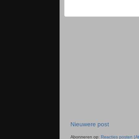
Nieuwere post
Abonneren op:
Reacties posten (A