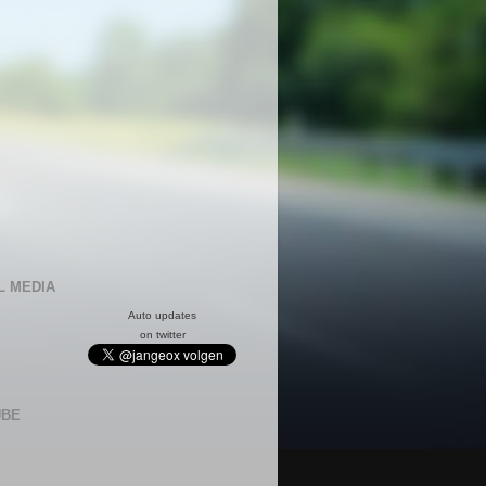
L MEDIA
Auto updates
on twitter
UBE