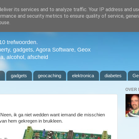
liver its services and to analyze traffic. Your IP address and u
rmance and security metrics to ensure quality of service, gene
buse.
n 10 trefwoorden.
uerty, gadgets, Agora Software, Geox
ia, alcohol, afscheid
l
gadgets
geocaching
elektronica
diabetes
Ge
OVER 
nt. Neen, ik ga niet wedden want iemand die misschien
 van hem gekregen in bruikleen.