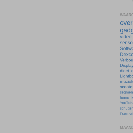
WAARO
ove
gadg
video
senso
Softw
Dexc
Verbo
Displa
dieet
d
Lightb
muzie
scoote
segmen
homo
YouTub
schutte
Frans
vr
MAAND