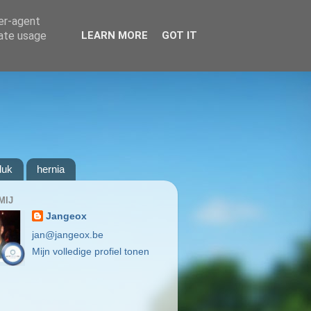
ser-agent
rate usage
LEARN MORE
GOT IT
luk
hernia
MIJ
Jangeox
jan@jangeox.be
Mijn volledige profiel tonen