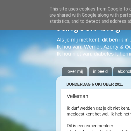
This site uses cookies from Google to de
are shared with Google along with perfo
statistics, and to detect and address a
Jangeox' blog
Als je mij niet kent, dit ben ik i
Ik hou van: Werner, Azerty & Q
Ik hou niet van: diabetes I, hern
over mij
in beeld
alcoho
DONDERDAG 6 OKTOBER 2011
Velleman
Ik durf wedden dat je dit niet ke
meeleest kent het wel. Ik heb het
Dit is een experimenteer-