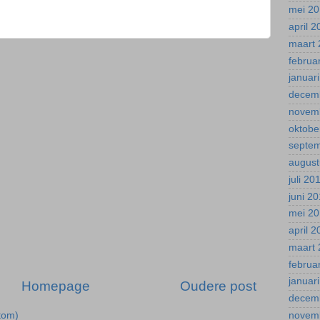
mei 2
april 
maart 
februa
januar
decem
novem
oktobe
septe
august
juli 20
juni 2
mei 2
april 
maart 
februa
januar
Homepage
Oudere post
decem
tom)
novem