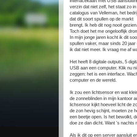
interfacekaart met USB aansluitin
verzin dat niet zelf, het staat zo in
catalogus van Velleman, het bedrij
dat dit soort spullen op de markt
brengt. Ik heb dit nog nooit gezien
Toch doet het me ongelooflijk dro
In mijn jonge jaren kocht ik dit soo
spullen vaker, maar sinds 20 jaar
ik dat niet meer. Ik vraag me af 
Het heeft 8 digitale outputs, 5 dig
USB aan een computer. Klik nu nie
zeggen: het is een interface. Wach
computer en de wereld.
Ik zou een lichtsensor en wat kle
de zonneblinden in mijn kantoor au
lichsensor kijkt hoeveel licht de 
de zon hevig schijnt, moeten ze 
een beetje open. Is het bewolkt, 
doe ze dan dicht. Want 's nachts
Als ik dit op een server aansluit 