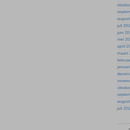
oktobe
septe
august
juli 20
juni 2
mei 2
april 
maart 
februa
januar
decem
novem
oktobe
septe
august
juli 20
.........