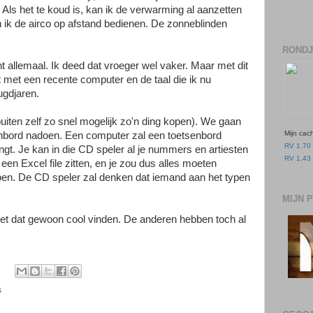
 Als het te koud is, kan ik de verwarming al aanzetten
 ik de airco op afstand bedienen. De zonneblinden
RONDJ
t allemaal. Ik deed dat vroeger wel vaker. Maar met dit
kt met een recente computer en de taal die ik nu
ugdjaren.
iten zelf zo snel mogelijk zo'n ding kopen). We gaan
Mijn cac
enbord nadoen. Een computer zal een toetsenbord
RV 1.70 
gt. Je kan in die CD speler al je nummers en artiesten
RV 1.43 
een Excel file zitten, en je zou dus alles moeten
doen. De CD speler zal denken dat iemand aan het typen
MIJN 
et dat gewoon cool vinden. De anderen hebben toch al
s