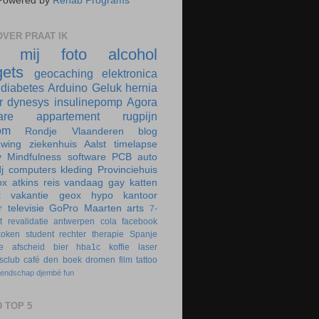
Powered by
Rehab Programs
VER PRAAT IK
r mij
foto
alcohol
ets
geocaching
elektronica
diabetes
Arduino
Geluk
hernia
r
dynesys
insulinepomp
Agora
are
appartement
rugpijn
om
Rondje Vlaanderen
blog
uwing
ziekenhuis
Aalst
timelapse
y
Mindfulness
software
PCB
auto
j
computers
kleding
Provinciehuis
ox
atkins
reis
vandaag
gay
katten
k
vakantie
geox
hypo
kantoor
r
televisie
GoPro
Maarten
arts
7-
t
revalidatie
antwerpen
cola
facebook
koken
student
rechter
therapie
Spanje
e
afscheid
bier
hba1c
koffie
laser
rsclub
café
den boek
dromen
film
tattoo
iendschap
djembé
fun
 TOP 5