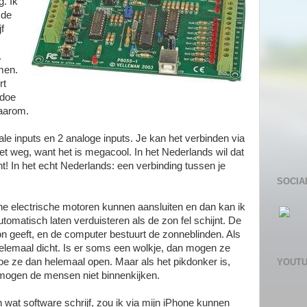
g. Ik
 de
f
.
men.
rt
 doe
waarom.
itale inputs en 2 analoge inputs. Je kan het verbinden via
t weg, want het is megacool. In het Nederlands wil dat
t! In het echt Nederlands: een verbinding tussen je
SOCIA
ine electrische motoren kunnen aansluiten en dan kan ik
tomatisch laten verduisteren als de zon fel schijnt. De
zon geeft, en de computer bestuurt de zonneblinden. Als
helemaal dicht. Is er soms een wolkje, dan mogen ze
doe ze dan helemaal open. Maar als het pikdonker is,
YOUT
 mogen de mensen niet binnenkijken.
en wat software schrijf, zou ik via mijn iPhone kunnen