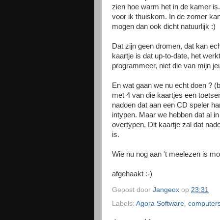
zien hoe warm het in de kamer is.
voor ik thuiskom. In de zomer kan
mogen dan ook dicht natuurlijk :)
Dat zijn geen dromen, dat kan ech
kaartje is dat up-to-date, het wer
programmeer, niet die van mijn je
En wat gaan we nu echt doen ? (bu
met 4 van die kaartjes een toets
nadoen dat aan een CD speler han
intypen. Maar we hebben dat al in 
overtypen. Dit kaartje zal dat na
is.
Wie nu nog aan 't meelezen is mo
afgehaakt :-)
Gepost door
Jangeox
op
23:31
Labels:
Agora Software
,
computer