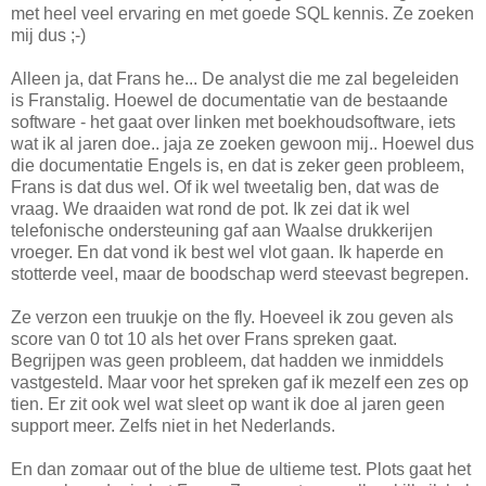
met heel veel ervaring en met goede SQL kennis. Ze zoeken
mij dus ;-)
Alleen ja, dat Frans he... De analyst die me zal begeleiden
is Franstalig. Hoewel de documentatie van de bestaande
software - het gaat over linken met boekhoudsoftware, iets
wat ik al jaren doe.. jaja ze zoeken gewoon mij.. Hoewel dus
die documentatie Engels is, en dat is zeker geen probleem,
Frans is dat dus wel. Of ik wel tweetalig ben, dat was de
vraag. We draaiden wat rond de pot. Ik zei dat ik wel
telefonische ondersteuning gaf aan Waalse drukkerijen
vroeger. En dat vond ik best wel vlot gaan. Ik haperde en
stotterde veel, maar de boodschap werd steevast begrepen.
Ze verzon een truukje on the fly. Hoeveel ik zou geven als
score van 0 tot 10 als het over Frans spreken gaat.
Begrijpen was geen probleem, dat hadden we inmiddels
vastgesteld. Maar voor het spreken gaf ik mezelf een zes op
tien. Er zit ook wel wat sleet op want ik doe al jaren geen
support meer. Zelfs niet in het Nederlands.
En dan zomaar out of the blue de ultieme test. Plots gaat het