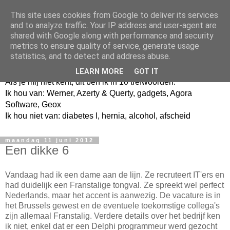
This site uses cookies from Google to deliver its services
and to analyze traffic. Your IP address and user-agent are
shared with Google along with performance and security
metrics to ensure quality of service, generate usage
Jangeox' blog
statistics, and to detect and address abuse.
LEARN MORE
GOT IT
Als je mij niet kent, dit ben ik in 10 trefwoorden.
Ik hou van: Werner, Azerty & Querty, gadgets, Agora
Software, Geox
Ik hou niet van: diabetes I, hernia, alcohol, afscheid
maandag 11 juni 2012
Een dikke 6
Vandaag had ik een dame aan de lijn. Ze recruteert IT'ers en
had duidelijk een Franstalige tongval. Ze spreekt wel perfect
Nederlands, maar het accent is aanwezig. De vacature is in
het Brussels gewest en de eventuele toekomstige collega's
zijn allemaal Franstalig. Verdere details over het bedrijf ken
ik niet, enkel dat er een Delphi programmeur werd gezocht