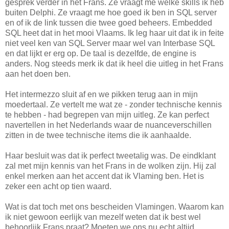
gesprek verder in het Frans. Ze vraagt me welke skills ik heb
buiten Delphi. Ze vraagt me hoe goed ik ben in SQL server
en of ik de link tussen die twee goed beheers. Embedded
SQL heet dat in het mooi Vlaams. Ik leg haar uit dat ik in feite
niet veel ken van SQL Server maar wel van Interbase SQL
en dat lijkt er erg op. De taal is dezelfde, de engine is
anders. Nog steeds merk ik dat ik heel die uitleg in het Frans
aan het doen ben.
Het intermezzo sluit af en we pikken terug aan in mijn
moedertaal. Ze vertelt me wat ze - zonder technische kennis
te hebben - had begrepen van mijn uitleg. Ze kan perfect
navertellen in het Nederlands waar de nuanceverschillen
zitten in de twee technische items die ik aanhaalde.
Haar besluit was dat ik perfect tweetalig was. De eindklant
zal met mijn kennis van het Frans in de wolken zijn. Hij zal
enkel merken aan het accent dat ik Vlaming ben. Het is
zeker een acht op tien waard.
Wat is dat toch met ons bescheiden Vlamingen. Waarom kan
ik niet gewoon eerlijk van mezelf weten dat ik best wel
behoorlijk Frans praat? Moeten we ons nu echt altijd