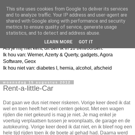
This site uses cookies from Google to deliver its services
and to analyze traffic. Your IP address and user-agent are
shared with Google along with performance and security
metrics to ensure quality of service, generate usage
Jangeox' blog
statistics, and to detect and address abuse.
LEARN MORE
GOT IT
Als je mij niet kent, dit ben ik in 10 trefwoorden.
Ik hou van: Werner, Azerty & Querty, gadgets, Agora
Software, Geox
Ik hou niet van: diabetes I, hernia, alcohol, afscheid
woensdag 15 augustus 2012
Rent-a-little-Car
Dat gaan we dus niet meer riskeren. Vorige keer deed ik dat
wel en toen heeft het veel centen gekost. Met een wagen
rijden die niet gekeurd is mag je niet. Je mag enkel je
voertuig verplaatsen tussen je woonplaats, de garage en de
autokeuring. Vorige keer deed ik dat niet, en ik bleef nog een
hele tijd rijden toen ik de boete al gehad had. Daarna werd