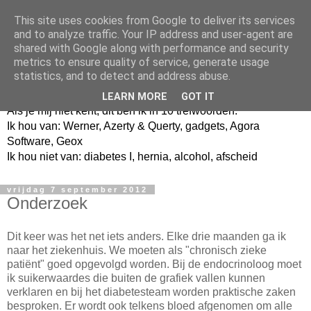
This site uses cookies from Google to deliver its services
and to analyze traffic. Your IP address and user-agent are
shared with Google along with performance and security
metrics to ensure quality of service, generate usage
Jangeox' blog
statistics, and to detect and address abuse.
LEARN MORE
GOT IT
Als je mij niet kent, dit ben ik in 10 trefwoorden.
Ik hou van: Werner, Azerty & Querty, gadgets, Agora
Software, Geox
Ik hou niet van: diabetes I, hernia, alcohol, afscheid
vrijdag 7 september 2012
Onderzoek
Dit keer was het net iets anders. Elke drie maanden ga ik
naar het ziekenhuis. We moeten als "chronisch zieke
patiënt" goed opgevolgd worden. Bij de endocrinoloog moet
ik suikerwaardes die buiten de grafiek vallen kunnen
verklaren en bij het diabetesteam worden praktische zaken
besproken. Er wordt ook telkens bloed afgenomen om alle