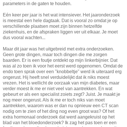
parameters in de gaten te houden.
Eén keer per jaar is het wat intensiever. Het jaaronderzoek
is meestal een hele dagtaak. Dat is vooral zo omdat je op
verschillende plaatsen moet zijn binnen hetzelfde
ziekenhuis, en de afspraken liggen ver uit elkaar. Je moet
dus vooral wachten...
Maar dit jaar was het uitgebreid met extra onderzoeken.
Geen grote dingen, maar toch dingen die me zorgen
baarden. Er is een foutje ontdekt op mijn linkerbijnier. Dat
was al zo toen ik voor het eerst werd opgenomen. Omdat de
endo toen sprak over een "knobbeltje" werd ik uiteraard erg
ongerust. Hij heeft snel verduidelijkt dat ik niks moest
vrezen. Het is wellicht de oorzaak van mijn diabetes, maar
verder moest ik me er niet veel van aantrekken. En wat
gebeurt er als een specialist zoiets zegt? Juist. Je maakt je
nog meer ongerust. Als ik me er toch niks van moet
aantrekken, waarom was er dan nu opnieuw een CT scan
nodig om te zien of het ding nog even groot was? Of het
extra hormonaal onderzoek dat werd aangekruist op het
blad van het bloedonderzoek? Ik zag het pas toen er een