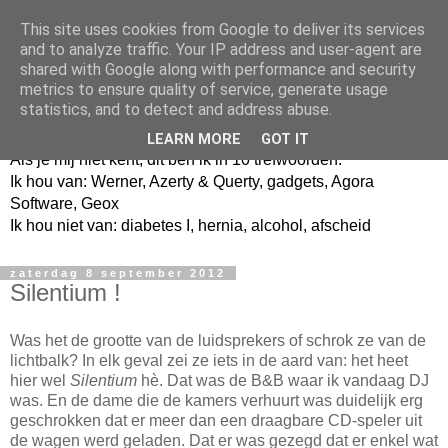
This site uses cookies from Google to deliver its services
and to analyze traffic. Your IP address and user-agent are
shared with Google along with performance and security
metrics to ensure quality of service, generate usage
Jangeox' blog
statistics, and to detect and address abuse.
LEARN MORE
GOT IT
Als je mij niet kent, dit ben ik in 10 trefwoorden.
Ik hou van: Werner, Azerty & Querty, gadgets, Agora
Software, Geox
Ik hou niet van: diabetes I, hernia, alcohol, afscheid
zaterdag 8 september 2012
Silentium !
Was het de grootte van de luidsprekers of schrok ze van de
lichtbalk? In elk geval zei ze iets in de aard van: het heet
hier wel
Silentium
hè. Dat was de B&B waar ik vandaag DJ
was. En de dame die de kamers verhuurt was duidelijk erg
geschrokken dat er meer dan een draagbare CD-speler uit
de wagen werd geladen. Dat er was gezegd dat er enkel wat