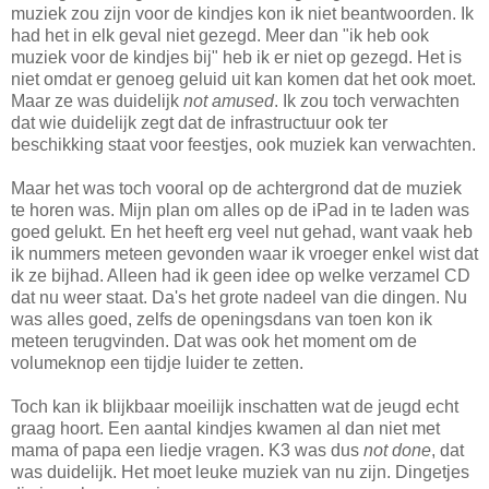
muziek zou zijn voor de kindjes kon ik niet beantwoorden. Ik
had het in elk geval niet gezegd. Meer dan "ik heb ook
muziek voor de kindjes bij" heb ik er niet op gezegd. Het is
niet omdat er genoeg geluid uit kan komen dat het ook moet.
Maar ze was duidelijk
not amused
. Ik zou toch verwachten
dat wie duidelijk zegt dat de infrastructuur ook ter
beschikking staat voor feestjes, ook muziek kan verwachten.
Maar het was toch vooral op de achtergrond dat de muziek
te horen was. Mijn plan om alles op de iPad in te laden was
goed gelukt. En het heeft erg veel nut gehad, want vaak heb
ik nummers meteen gevonden waar ik vroeger enkel wist dat
ik ze bijhad. Alleen had ik geen idee op welke verzamel CD
dat nu weer staat. Da's het grote nadeel van die dingen. Nu
was alles goed, zelfs de openingsdans van toen kon ik
meteen terugvinden. Dat was ook het moment om de
volumeknop een tijdje luider te zetten.
Toch kan ik blijkbaar moeilijk inschatten wat de jeugd echt
graag hoort. Een aantal kindjes kwamen al dan niet met
mama of papa een liedje vragen. K3 was dus
not done
, dat
was duidelijk. Het moet leuke muziek van nu zijn. Dingetjes