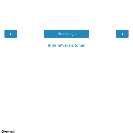
‹
›
Homepage
Internetversie tonen
Over mij