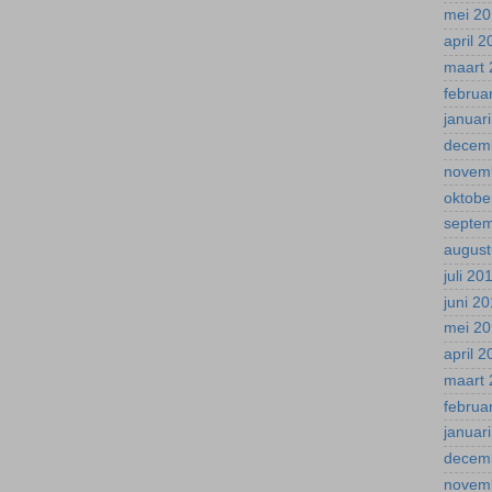
mei 2
april 
maart 
februa
januar
decem
novem
oktobe
septe
august
juli 20
juni 2
mei 2
april 
maart 
februa
januar
decem
novem