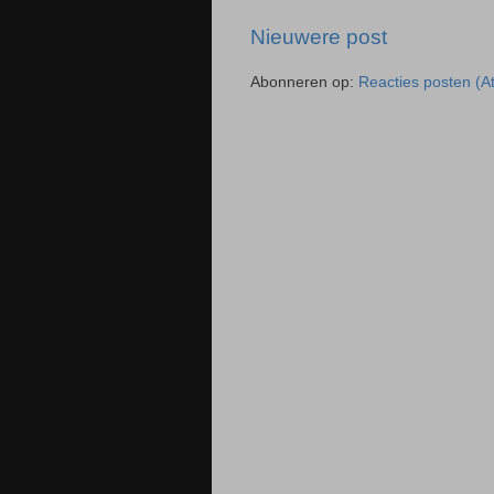
Nieuwere post
Abonneren op:
Reacties posten (A