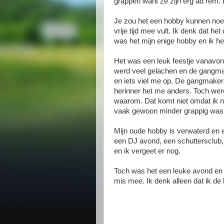
grappen want ze zijn erg ad rem. 
Je zou het een hobby kunnen noem
vrije tijd mee vult. Ik denk dat h
was het mijn enige hobby en ik heb
Het was een leuk feestje vanavon
werd veel gelachen en de gangmak
en iets viel me op. De gangmakers
herinner het me anders. Toch werd
waarom. Dat komt niet omdat ik n
vaak gewoon minder grappig was
Mijn oude hobby is verwaterd en 
een DJ avond, een schuttersclub,
en ik vergeet er nog.
Toch was het een leuke avond en 
mis mee. Ik denk alleen dat ik de 