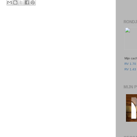
RONDJ
Mijn cac
RV 1.70 
RV 1.43 
MIJN 