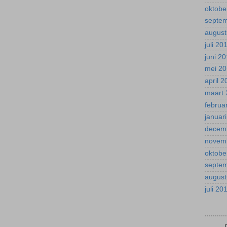
oktobe
septe
august
juli 20
juni 2
mei 2
april 
maart 
februa
januar
decem
novem
oktobe
septe
august
juli 20
.........