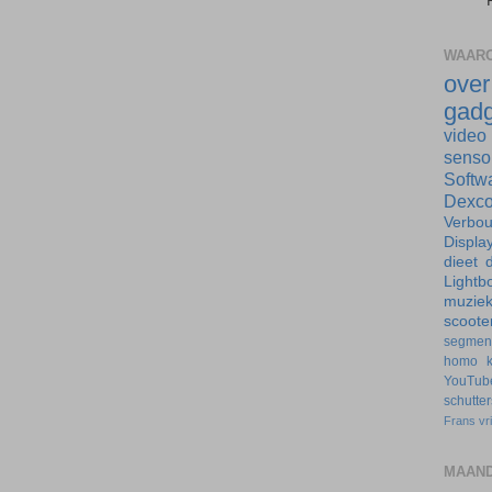
WAARO
ove
gadg
video
senso
Softw
Dexc
Verbo
Displa
dieet
d
Lightb
muzie
scoote
segmen
homo
YouTub
schutte
Frans
vr
MAAND