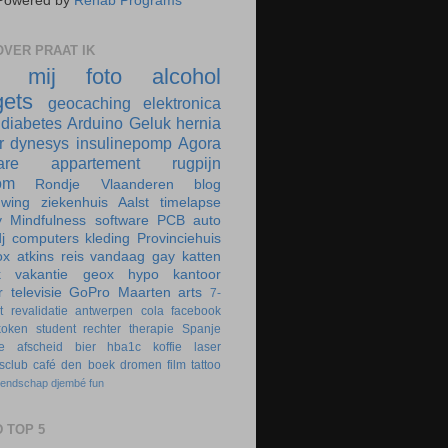
Powered by
Rehab Programs
VER PRAAT IK
r mij
foto
alcohol
ets
geocaching
elektronica
diabetes
Arduino
Geluk
hernia
r
dynesys
insulinepomp
Agora
are
appartement
rugpijn
om
Rondje Vlaanderen
blog
uwing
ziekenhuis
Aalst
timelapse
y
Mindfulness
software
PCB
auto
j
computers
kleding
Provinciehuis
ox
atkins
reis
vandaag
gay
katten
k
vakantie
geox
hypo
kantoor
r
televisie
GoPro
Maarten
arts
7-
t
revalidatie
antwerpen
cola
facebook
koken
student
rechter
therapie
Spanje
e
afscheid
bier
hba1c
koffie
laser
rsclub
café
den boek
dromen
film
tattoo
iendschap
djembé
fun
 TOP 5