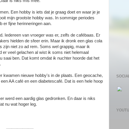
Daar is niks mis mee.
en. Een hobby is iets dat je graag doet en waar je je
et ooit mijn grootste hobby was. In sommige periodes
 er fijne herinneringen aan.
d. Iedereen van vroeger was er, zelfs de cafébaas. Er
ers hielden de sfeer erin. Maar ik dronk een glas cola
 zijn niet zo ad rem. Soms wel grappig, maar ik
 er veel gelachen al wist ik soms niet helemaal
u saai ben. Dat komt omdat ik nuchter hoorde dat het
.
er kwamen nieuwe hobby's in de plaats. Een geocache,
SOCIA
 een AA café en een diabetescafé. Dat is een hele hoop
er werd een aardig glas gedronken. En daar is niks
lat nu wat hoger leg.
YOUT