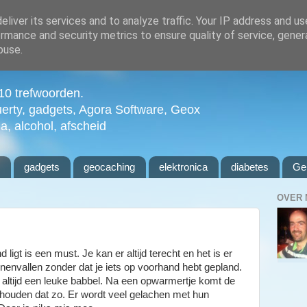
liver its services and to analyze traffic. Your IP address and u
rmance and security metrics to ensure quality of service, gene
buse.
n 10 trefwoorden.
uerty, gadgets, Agora Software, Geox
ia, alcohol, afscheid
l
gadgets
geocaching
elektronica
diabetes
Ge
OVER 
igt is een must. Je kan er altijd terecht en het is er
nnenvallen zonder dat je iets op voorhand hebt gepland.
is altijd een leuke babbel. Na een opwarmertje komt de
houden dat zo. Er wordt veel gelachen met hun