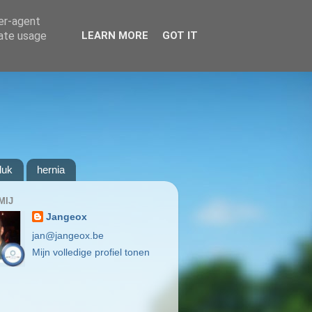
ser-agent
rate usage
LEARN MORE
GOT IT
luk
hernia
MIJ
Jangeox
jan@jangeox.be
Mijn volledige profiel tonen