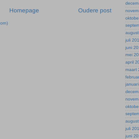
decem
Homepage
Oudere post
novem
oktobe
tom)
septe
august
juli 20
juni 2
mei 2
april 
maart 
februa
januar
decem
novem
oktobe
septe
august
juli 20
juni 2