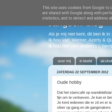
This site uses cookies from Google to de
are shared with Google along with perfo
statistics, and to detect and address a
Jangeox' blog
Als je mij niet kent, dit ben ik i
Ik hou van: Werner, Azerty & Q
Ik hou niet van: diabetes I, hern
over mij
in beeld
alcoho
ZATERDAG 22 SEPTEMBER 2012
Oude hobby
Dat het stamcafé op wandelafstand l
fijn om te vertoeven. Je kan er bi
Je kent iedereen die er zit en er 
sfeer op gang en de gangmakers 