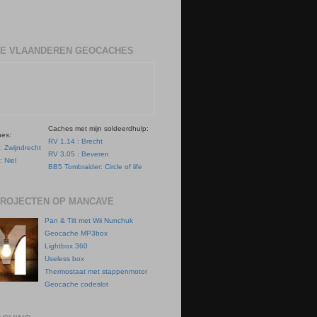
E VLAANDEREN GEOCACHES
Caches met mijn soldeerdhulp:
hes:
RV 1.14 : Brecht
: Zwijndrecht
RV 3.05 : Beveren
: Niel
BB5 Tombraider: Circle of life
PROJECTEN OP MANCAVE
Pan & Tilt met Wii Nunchuk
Geocache MP3box
Lightbox 360
Useless box
Thermostaat met stappenmotor
Geocache codeslot