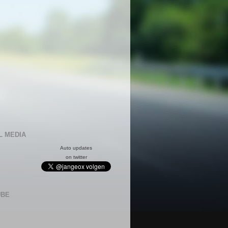
L MEDIA
Auto updates
on twitter
UBE