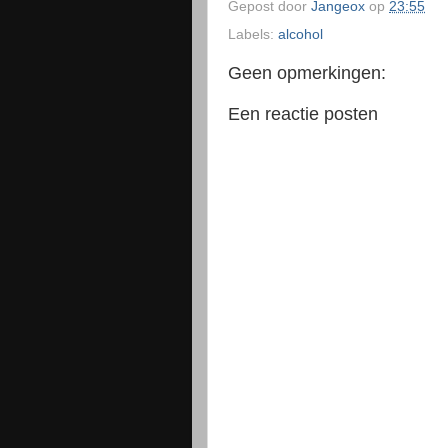
Gepost door
Jangeox
op
23:55
Labels:
alcohol
Geen opmerkingen:
Een reactie posten