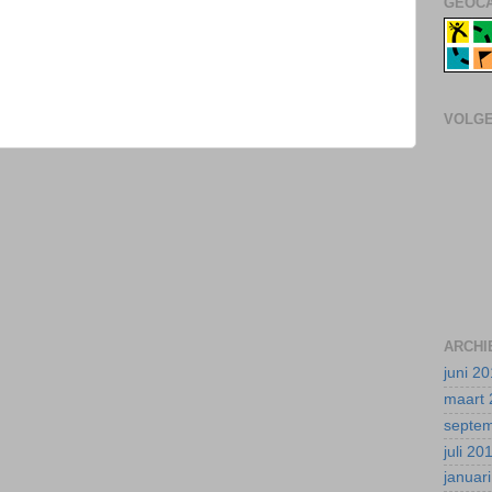
GEOCA
VOLG
ARCHI
juni 2
maart 
septe
juli 20
januar