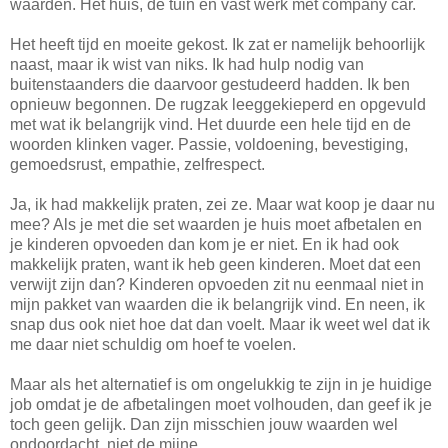
waarden. Het huis, de tuin en vast werk met company car.
Het heeft tijd en moeite gekost. Ik zat er namelijk behoorlijk
naast, maar ik wist van niks. Ik had hulp nodig van
buitenstaanders die daarvoor gestudeerd hadden. Ik ben
opnieuw begonnen. De rugzak leeggekieperd en opgevuld
met wat ik belangrijk vind. Het duurde een hele tijd en de
woorden klinken vager. Passie, voldoening, bevestiging,
gemoedsrust, empathie, zelfrespect.
Ja, ik had makkelijk praten, zei ze. Maar wat koop je daar nu
mee? Als je met die set waarden je huis moet afbetalen en
je kinderen opvoeden dan kom je er niet. En ik had ook
makkelijk praten, want ik heb geen kinderen. Moet dat een
verwijt zijn dan? Kinderen opvoeden zit nu eenmaal niet in
mijn pakket van waarden die ik belangrijk vind. En neen, ik
snap dus ook niet hoe dat dan voelt. Maar ik weet wel dat ik
me daar niet schuldig om hoef te voelen.
Maar als het alternatief is om ongelukkig te zijn in je huidige
job omdat je de afbetalingen moet volhouden, dan geef ik je
toch geen gelijk. Dan zijn misschien jouw waarden wel
ondoordacht, niet de mijne.