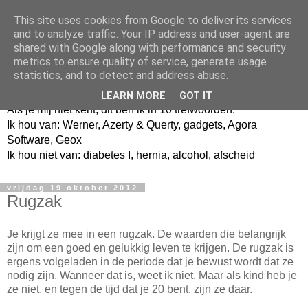
This site uses cookies from Google to deliver its services
and to analyze traffic. Your IP address and user-agent are
shared with Google along with performance and security
metrics to ensure quality of service, generate usage
Jangeox' blog
statistics, and to detect and address abuse.
LEARN MORE
GOT IT
Als je mij niet kent, dit ben ik in 10 trefwoorden.
Ik hou van: Werner, Azerty & Querty, gadgets, Agora
Software, Geox
Ik hou niet van: diabetes I, hernia, alcohol, afscheid
vrijdag 19 oktober 2012
Rugzak
Je krijgt ze mee in een rugzak. De waarden die belangrijk
zijn om een goed en gelukkig leven te krijgen. De rugzak is
ergens volgeladen in de periode dat je bewust wordt dat ze
nodig zijn. Wanneer dat is, weet ik niet. Maar als kind heb je
ze niet, en tegen de tijd dat je 20 bent, zijn ze daar.