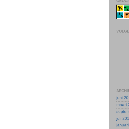
GEOCA
VOLG
ARCHI
juni 2
maart 
septe
juli 20
januar