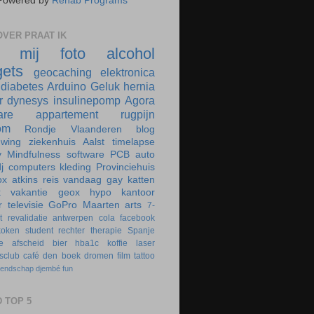
Powered by
Rehab Programs
VER PRAAT IK
r mij
foto
alcohol
ets
geocaching
elektronica
diabetes
Arduino
Geluk
hernia
r
dynesys
insulinepomp
Agora
are
appartement
rugpijn
om
Rondje Vlaanderen
blog
uwing
ziekenhuis
Aalst
timelapse
y
Mindfulness
software
PCB
auto
j
computers
kleding
Provinciehuis
ox
atkins
reis
vandaag
gay
katten
k
vakantie
geox
hypo
kantoor
r
televisie
GoPro
Maarten
arts
7-
t
revalidatie
antwerpen
cola
facebook
koken
student
rechter
therapie
Spanje
e
afscheid
bier
hba1c
koffie
laser
rsclub
café
den boek
dromen
film
tattoo
iendschap
djembé
fun
 TOP 5