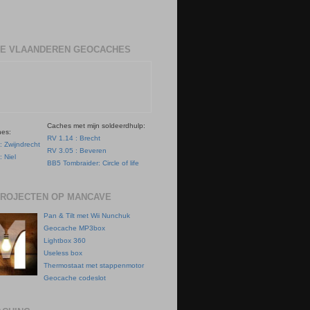
E VLAANDEREN GEOCACHES
Caches met mijn soldeerdhulp:
hes:
RV 1.14 : Brecht
: Zwijndrecht
RV 3.05 : Beveren
: Niel
BB5 Tombraider: Circle of life
PROJECTEN OP MANCAVE
Pan & Tilt met Wii Nunchuk
Geocache MP3box
Lightbox 360
Useless box
Thermostaat met stappenmotor
Geocache codeslot