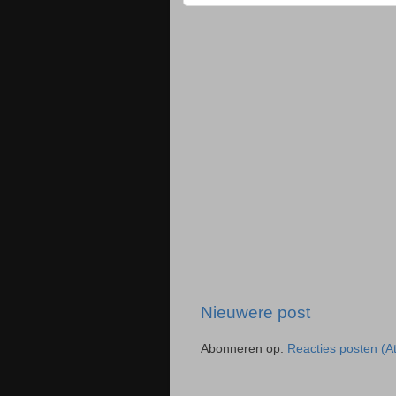
Nieuwere post
Abonneren op:
Reacties posten (A