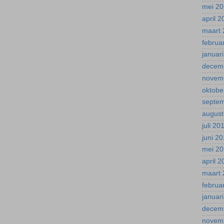
mei 2
april 
maart 
februa
januar
decem
novem
oktobe
septe
august
juli 20
juni 2
mei 2
april 
maart 
februa
januar
decem
novem