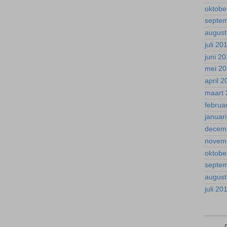
oktobe
septe
august
juli 20
juni 2
mei 2
april 
maart 
februa
januar
decem
novem
oktobe
septe
august
juli 20
.........