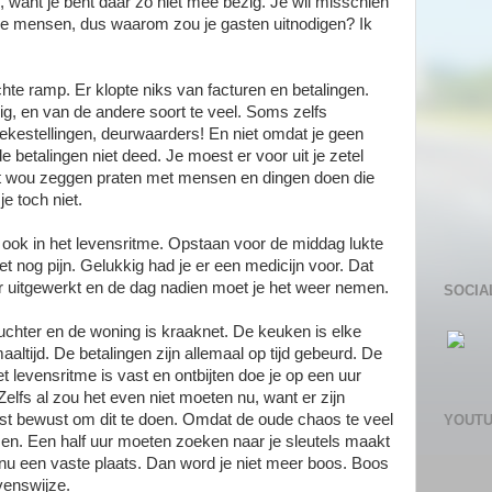
, want je bent daar zo niet mee bezig. Je wil misschien
ere mensen, dus waarom zou je gasten uitnodigen? Ik
te ramp. Er klopte niks van facturen en betalingen.
nig, en van de andere soort te veel. Soms zelfs
kestellingen, deurwaarders! En niet omdat je geen
 betalingen niet deed. Je moest er voor uit je zetel
t wou zeggen praten met mensen en dingen doen die
e toch niet.
 ook in het levensritme. Opstaan voor de middag lukte
t nog pijn. Gelukkig had je er een medicijn voor. Dat
er uitgewerkt en de dag nadien moet je het weer nemen.
SOCIA
nuchter en de woning is kraaknet. De keuken is elke
altijd. De betalingen zijn allemaal op tijd gebeurd. De
 levensritme is vast en ontbijten doe je op een uur
lfs al zou het even niet moeten nu, want er zijn
est bewust om dit te doen. Omdat de oude chaos te veel
YOUT
n. Een half uur moeten zoeken naar je sleutels maakt
nu een vaste plaats. Dan word je niet meer boos. Boos
venswijze.