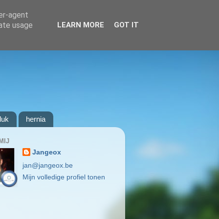
ser-agent
rate usage
LEARN MORE
GOT IT
luk
hernia
MIJ
Jangeox
jan@jangeox.be
Mijn volledige profiel tonen