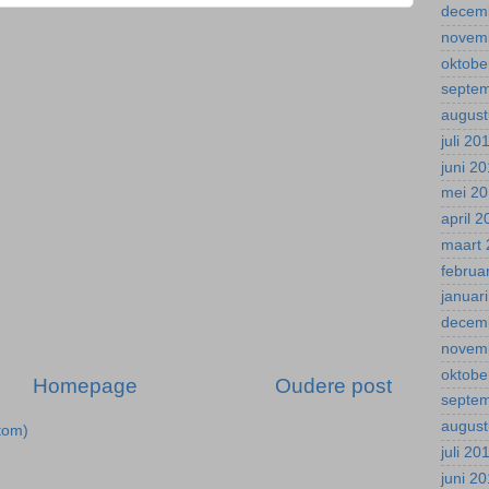
decem
novem
oktobe
septe
august
juli 20
juni 2
mei 2
april 
maart 
februa
januar
decem
novem
oktobe
Homepage
Oudere post
septe
august
tom)
juli 20
juni 2