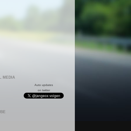
L MEDIA
Auto updates
on twitter
UBE