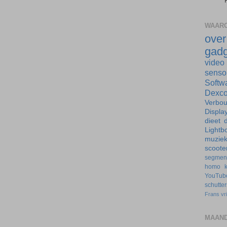
WAARO
ove
gadg
video
senso
Softw
Dexc
Verbo
Displa
dieet
d
Lightb
muzie
scoote
segmen
homo
YouTub
schutte
Frans
vr
MAAND