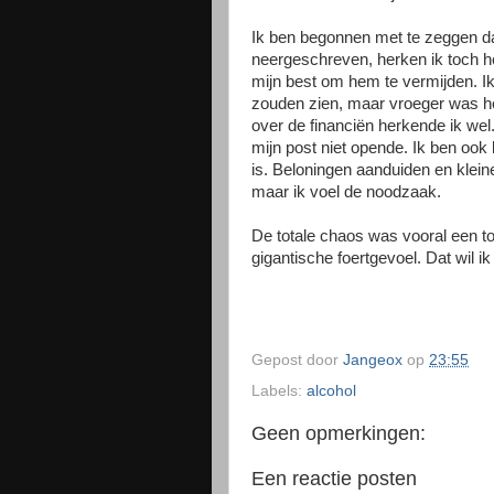
Ik ben begonnen met te zeggen dat
neergeschreven, herken ik toch h
mijn best om hem te vermijden. Ik
zouden zien, maar vroeger was het
over de financiën herkende ik wel
mijn post niet opende. Ik ben ook 
is. Beloningen aanduiden en kleine
maar ik voel de noodzaak.
De totale chaos was vooral een t
gigantische foertgevoel. Dat wil i
Gepost door
Jangeox
op
23:55
Labels:
alcohol
Geen opmerkingen:
Een reactie posten