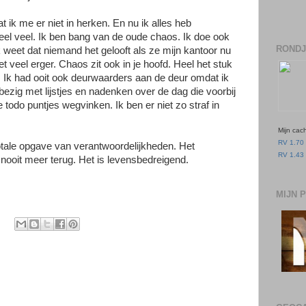
 ik me er niet in herken. En nu ik alles heb
eel veel. Ik ben bang van de oude chaos. Ik doe ook
RONDJ
 weet dat niemand het gelooft als ze mijn kantoor nu
 veel erger. Chaos zit ook in je hoofd. Heel het stuk
. Ik had ooit ook deurwaarders aan de deur omdat ik
bezig met lijstjes en nadenken over de dag die voorbij
 todo puntjes wegvinken. Ik ben er niet zo straf in
Mijn cac
RV 1.70 
otale opgave van verantwoordelijkheden. Het
RV 1.43 
k nooit meer terug. Het is levensbedreigend.
MIJN 