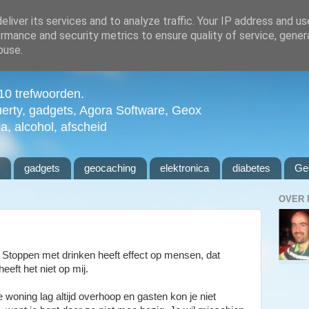
liver its services and to analyze traffic. Your IP address and u
rmance and security metrics to ensure quality of service, gene
buse.
n 10 trefwoorden.
uerty, gadgets, Agora Software, Geox
ia, alcohol, afscheid
l
gadgets
geocaching
elektronica
diabetes
Ge
OVER 
 Stoppen met drinken heeft effect op mensen, dat
eeft het niet op mij.
 woning lag altijd overhoop en gasten kon je niet