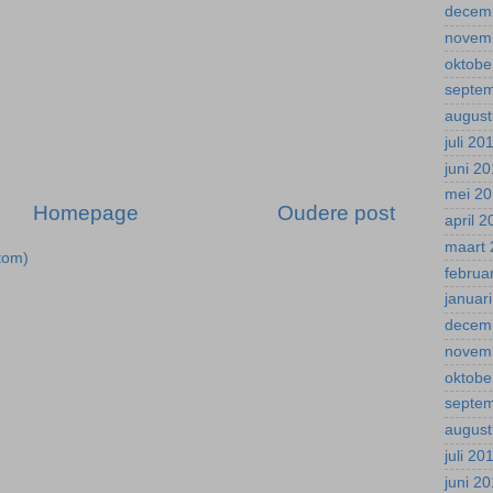
decem
novem
oktobe
septe
august
juli 20
juni 2
mei 2
Homepage
Oudere post
april 
maart 
tom)
februa
januar
decem
novem
oktobe
septe
august
juli 20
juni 2