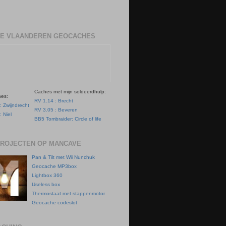
E VLAANDEREN GEOCACHES
Caches met mijn soldeerdhulp:
hes:
RV 1.14 : Brecht
: Zwijndrecht
RV 3.05 : Beveren
: Niel
BB5 Tombraider: Circle of life
PROJECTEN OP MANCAVE
Pan & Tilt met Wii Nunchuk
Geocache MP3box
Lightbox 360
Useless box
Thermostaat met stappenmotor
Geocache codeslot