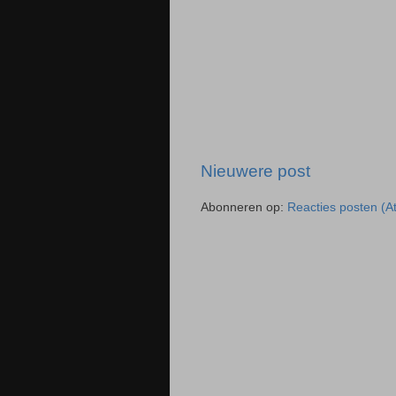
Nieuwere post
Abonneren op:
Reacties posten (A