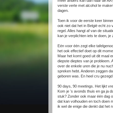
meer anders kan dan naar de AA ga
verste verte met alcohol te maken
dagen.
Toen ik voor de eerste keer binnen
ook niet dat het in België echt zo
regel. Alles hangt af van de situa
kan je verplichten iets te doen, je 
Eén voor één zegt elke tafelgenoot
het ook effectief doet op dit momen
Maar het komt goed uit dit maal en
diepste dieptes van je probleem. 
over de enkele uren die je nu nucht
spreken hebt. Anderen zeggen dat
geboren was. En heel cru gezegd be
90 days, 90 meetings. Het lijkt v
Kom je 's avonds thuis en ga ja 
stuk? Zonder ook maar één dag ove
dat kan volhouden en toch doen 
ik wel de enige die denkt dat het 