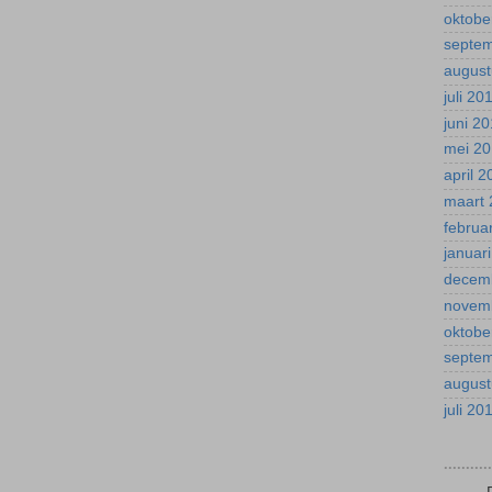
oktobe
septe
august
juli 20
juni 2
mei 2
april 
maart 
februa
januar
decem
novem
oktobe
septe
august
juli 20
.........