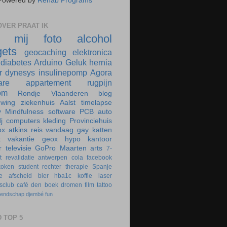
Powered by
Rehab Programs
VER PRAAT IK
r mij
foto
alcohol
ets
geocaching
elektronica
diabetes
Arduino
Geluk
hernia
r
dynesys
insulinepomp
Agora
are
appartement
rugpijn
om
Rondje Vlaanderen
blog
uwing
ziekenhuis
Aalst
timelapse
y
Mindfulness
software
PCB
auto
j
computers
kleding
Provinciehuis
ox
atkins
reis
vandaag
gay
katten
k
vakantie
geox
hypo
kantoor
r
televisie
GoPro
Maarten
arts
7-
t
revalidatie
antwerpen
cola
facebook
koken
student
rechter
therapie
Spanje
e
afscheid
bier
hba1c
koffie
laser
rsclub
café
den boek
dromen
film
tattoo
iendschap
djembé
fun
 TOP 5