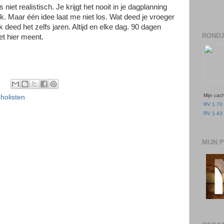
niet realistisch. Je krijgt het nooit in je dagplanning
ruk. Maar één idee laat me niet los. Wat deed je vroeger
deed het zelfs jaren. Altijd en elke dag. 90 dagen
RONDJ
het hier meent.
Mijn cac
holisten
RV 1.70 
RV 1.43 
MIJN 