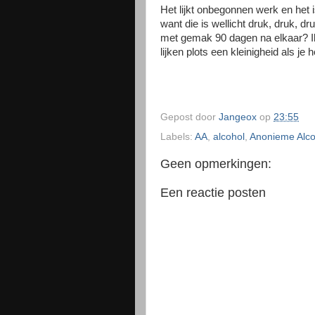
Het lijkt onbegonnen werk en het is 
want die is wellicht druk, druk, d
met gemak 90 dagen na elkaar? Ik 
lijken plots een kleinigheid als je 
Gepost door
Jangeox
op
23:55
Labels:
AA
,
alcohol
,
Anonieme Alco
Geen opmerkingen:
Een reactie posten