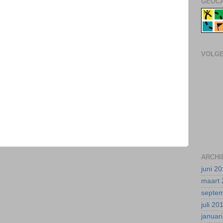
GEOCA
VOLG
ARCHI
juni 2
maart 
septe
juli 20
januar