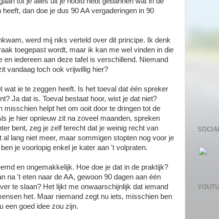
an tot je alles uit je hoofd hebt gebannen wat in de
 heeft, dan doe je dus 90 AA vergaderingen in 90
kwam, werd mij niks verteld over dit principe. Ik denk
 vaak toegepast wordt, maar ik kan me wel vinden in die
tie en iedereen aan deze tafel is verschillend. Niemand
zit vandaag toch ook vrijwillig hier?
 wat ie te zeggen heeft. Is het toeval dat één spreker
t? Ja dat is. Toeval bestaat hoor, wist je dat niet?
 misschien helpt het om ooit door te dringen tot de
Als je hier opnieuw zit na zoveel maanden, spreken
er bent, zeg je zelf terecht dat je weinig recht van
SOCIA
 al lang niet meer, maar sommigen stopten nog voor je
n je voorlopig enkel je kater aan 't volpraten.
reemd en ongemakkelijk. Hoe doe je dat in de praktijk?
dan na 't eten naar de AA, gewoon 90 dagen aan één
r te slaan? Het lijkt me onwaarschijnlijk dat iemand
YOUT
mensen het. Maar niemand zegt nu iets, misschien ben
nu een goed idee zou zijn.