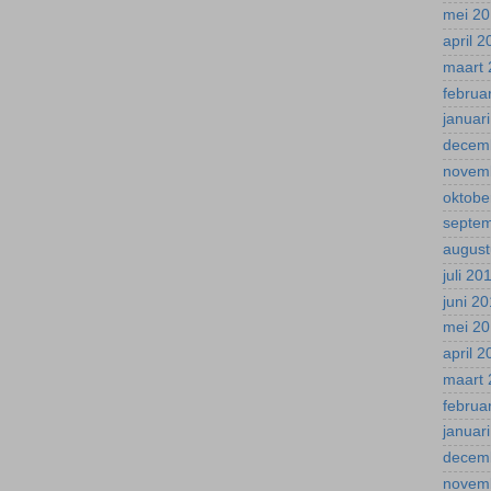
mei 2
april 
maart 
februa
januar
decem
novem
oktobe
septe
august
juli 20
juni 2
mei 2
april 
maart 
februa
januar
decem
novem