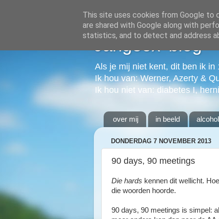
This site uses cookies from Google to de
are shared with Google along with perfo
statistics, and to detect and address a
Jangeox' blog
Als je mij niet kent, dit ben ik i
Ik hou van: Werner, Azerty & Q
Ik hou niet van: diabetes I, hern
over mij
in beeld
alcoho
DONDERDAG 7 NOVEMBER 2013
90 days, 90 meetings
Die hards
kennen dit wellicht. Hoe
die woorden hoorde.
90 days, 90 meetings is simpel: al