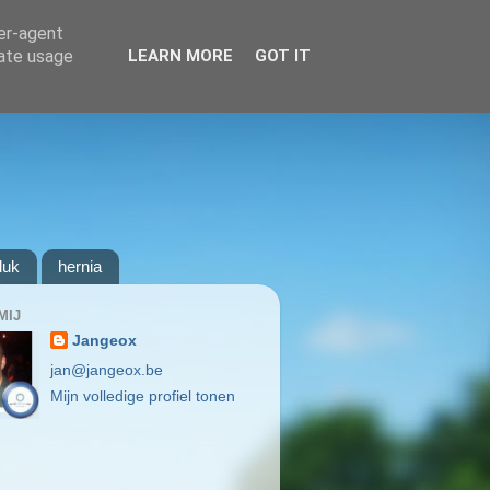
ser-agent
rate usage
LEARN MORE
GOT IT
luk
hernia
MIJ
Jangeox
jan@jangeox.be
Mijn volledige profiel tonen