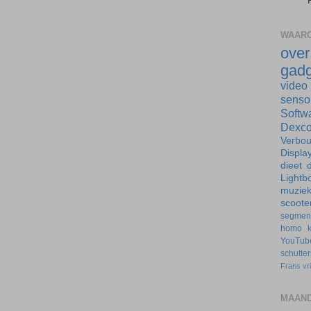
WAARO
ove
gadg
video
senso
Softw
Dexc
Verbo
Displa
dieet
d
Lightb
muzie
scoote
segmen
homo
YouTub
schutte
Frans
vr
MAAND