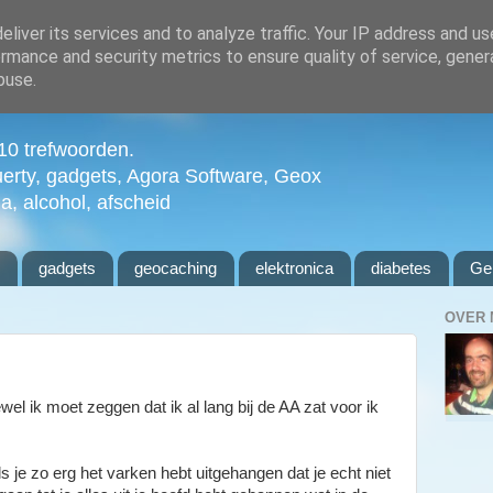
liver its services and to analyze traffic. Your IP address and u
rmance and security metrics to ensure quality of service, gene
buse.
n 10 trefwoorden.
uerty, gadgets, Agora Software, Geox
ia, alcohol, afscheid
l
gadgets
geocaching
elektronica
diabetes
Ge
OVER 
wel ik moet zeggen dat ik al lang bij de AA zat voor ik
s je zo erg het varken hebt uitgehangen dat je echt niet