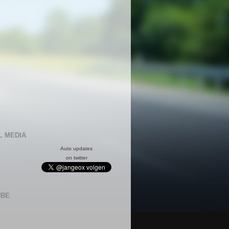
L MEDIA
Auto updates
on twitter
UBE