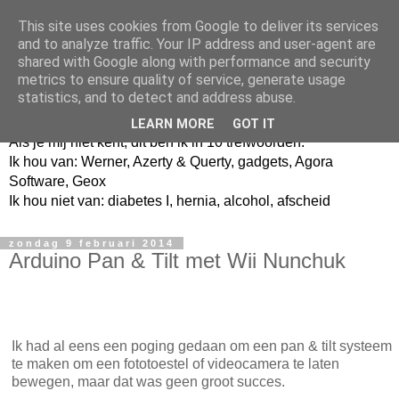
This site uses cookies from Google to deliver its services
and to analyze traffic. Your IP address and user-agent are
shared with Google along with performance and security
metrics to ensure quality of service, generate usage
Jangeox' blog
statistics, and to detect and address abuse.
LEARN MORE
GOT IT
Als je mij niet kent, dit ben ik in 10 trefwoorden.
Ik hou van: Werner, Azerty & Querty, gadgets, Agora
Software, Geox
Ik hou niet van: diabetes I, hernia, alcohol, afscheid
zondag 9 februari 2014
Arduino Pan & Tilt met Wii Nunchuk
Ik had al eens een poging gedaan om een pan & tilt systeem
te maken om een fototoestel of videocamera te laten
bewegen, maar dat was geen groot succes.