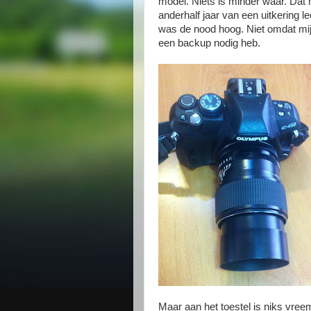
model. Niets is minder waar. Dat h
anderhalf jaar van een uitkering l
was de nood hoog. Niet omdat mij
een backup nodig heb.
Maar aan het toestel is niks vre