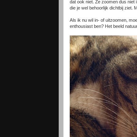
dat ook niet. Ze zoomen dus niet i
die je wel behoorlijk dichtbij ziet. 
Als ik nu wil in- of uitzoomen, m
enthousiast ben? Het beeld natuur