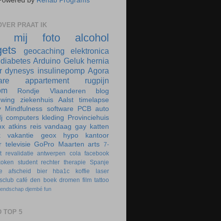
Powered by
Rehab Programs
VER PRAAT IK
r mij
foto
alcohol
ets
geocaching
elektronica
diabetes
Arduino
Geluk
hernia
r
dynesys
insulinepomp
Agora
are
appartement
rugpijn
om
Rondje Vlaanderen
blog
uwing
ziekenhuis
Aalst
timelapse
y
Mindfulness
software
PCB
auto
j
computers
kleding
Provinciehuis
ox
atkins
reis
vandaag
gay
katten
k
vakantie
geox
hypo
kantoor
r
televisie
GoPro
Maarten
arts
7-
t
revalidatie
antwerpen
cola
facebook
koken
student
rechter
therapie
Spanje
e
afscheid
bier
hba1c
koffie
laser
rsclub
café
den boek
dromen
film
tattoo
iendschap
djembé
fun
 TOP 5