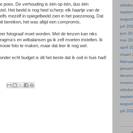
de poes. De verhouding is één op één, dus één
oktobe
stel. Het beeld is nog heel scherp: elk haartje van de
septe
 zelfs mezelf in spiegelbeeld zien in het poezenoog. Dat
august
it bereiken, het was altijd een compromis.
juli 20
juni 2
meer fotograaf moet worden. Met de lenzen kan niks
afragma's en witbalansen ga ik zelf moeten instellen. Ik
mei 2
ooie foto te maken, maar dat leer ik nog wel.
april 
maart 
der echt budget is dit het beste dat ik ooit in huis had!
februa
januar
decem
novem
oktobe
septe
august
juli 20
.........