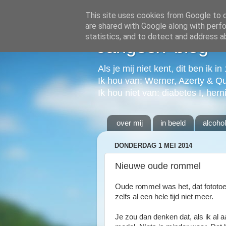
This site uses cookies from Google to de
are shared with Google along with perfo
statistics, and to detect and address a
Jangeox' blog
Als je mij niet kent, dit ben ik i
Ik hou van: Werner, Azerty & Q
Ik hou niet van: diabetes I, hern
over mij
in beeld
alcoho
DONDERDAG 1 MEI 2014
Nieuwe oude rommel
Oude rommel was het, dat fototoest
zelfs al een hele tijd niet meer.
Je zou dan denken dat, als ik al 