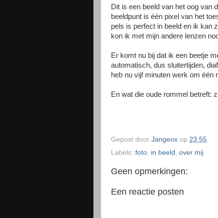
Dit is een beeld van het oog van 
beeldpunt is één pixel van het toe
pels is perfect in beeld en ik kan
kon ik met mijn andere lenzen noo
Er komt nu bij dat ik een beetje 
automatisch, dus sluitertijden, di
heb nu vijf minuten werk om één m
En wat die oude rommel betreft: zon
Gepost door
Jangeox
op
23:55
Labels:
foto
,
in beeld
,
over mij
Geen opmerkingen:
Een reactie posten