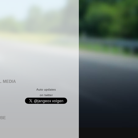
L MEDIA
Auto updates
on twitter
UBE