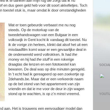
eb ik te danken aan mijn rug die zorgt dat ik nu
eef en dus geen geld heb voor dit soort akkefietjes. Toch
n toestel stuk is, maar omdat ik door omstandigheden
Wat er toen gebeurde verbaast me nu nog
steeds. Op de motorkap van de
tweedehandswagen van een Bulgaar in een
volkswijk in Gent kocht ik vandaag dit toestel. Nu
ik de vorige zin herlees, klinkt dat alsof het uit een
misdaadfilm komt waar er een gevaarlijke deal in
de onderwereld werd voltrokken. Ik had
the
money
en hij had
the stuff
in een rokerige
draagtas die lenzen en een fototoestel kan
SOCIA
bewaren. De deal was op drie minuten geregeld.
In 't echt had ik gereageerd op een zoekertje op
2dehands.be. Maar dat er een verkeerde naam
op de bel stond van het appartement van zijn
vriendin en dat ie me voor de deur in zijn wagen
stond op te wachten, is op z'n minst vreemd.
YOUT
emd aan. Het is trouwens een eenvoudiger model dan