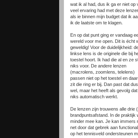
wat ik al had, dus ik ga er niet op 
veel ervaring had met deze lenzen 
als ie binnen mijn budget dat ik 
ik de laatste om te klagen.
En op dat punt ging er vandaag e
wereld voor me open. Dit is écht 
geweldig! Voor de duidelijkheid: d
linkse lens is de originele die bij h
toestel hoort. Ik had die al en ze st
niks voor. De andere lenzen
(macrolens, zoomlens, telelens)
passen niet op het toestel en daa
zit die ring er bij. Dan past dat dus
wel, maar het heeft als gevolg dat
niks automatisch werkt.
De lenzen zijn trouwens alle drie
brandpuntsafstand. In de praktijk 
minder mee kan. Je kan immers nie
net door dat gebrek aan functionali
op het tennisveld ondersteunen me