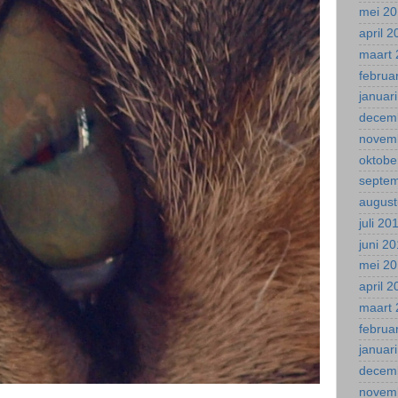
mei 2
april 
maart 
februa
januar
decem
novem
oktobe
septe
august
juli 20
juni 2
mei 2
april 
maart 
februa
januar
decem
novem