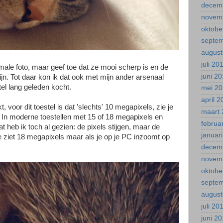
decem
novem
oktobe
septe
august
juli 20
rmale foto, maar geef toe dat ze mooi scherp is en de
juni 2
ijn. Tot daar kon ik dat ook met mijn ander arsenaal
tel lang geleden kocht.
mei 2
april 
kt, voor dit toestel is dat 'slechts' 10 megapixels, zie je
maart 
bt. In moderne toestellen met 15 of 18 megapixels en
februa
at heb ik toch al gezien: de pixels stijgen, maar de
januar
 Je ziet 18 megapixels maar als je op je PC inzoomt op
decem
novem
oktobe
septe
august
juli 20
juni 2