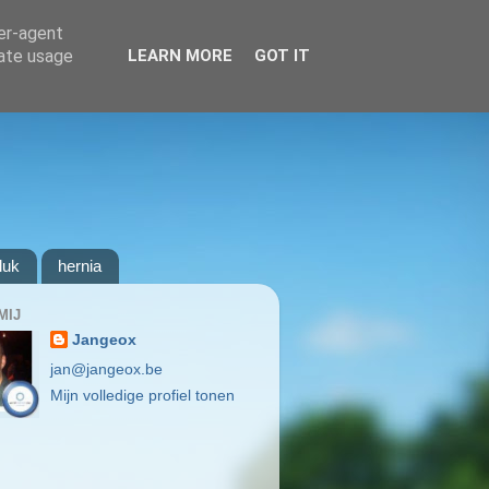
ser-agent
rate usage
LEARN MORE
GOT IT
luk
hernia
MIJ
Jangeox
jan@jangeox.be
Mijn volledige profiel tonen