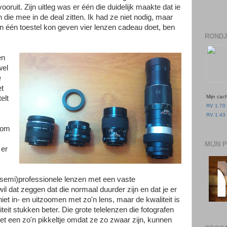
vooruit. Zijn uitleg was er één die duidelijk maakte dat ie
die mee in de deal zitten. Ik had ze niet nodig, maar
aan één toestel kon geven vier lenzen cadeau doet, ben
RONDJ
en
wel
e
et
Mijn cac
elt
RV 1.70 
RV 1.43 
rom
MIJN 
 er
 (semi)professionele lenzen met een vaste
wil dat zeggen dat die normaal duurder zijn en dat je er
t in- en uitzoomen met zo'n lens, maar de kwaliteit is
teit stukken beter. Die grote telelenzen die fotografen
t een zo'n pikkeltje omdat ze zo zwaar zijn, kunnen