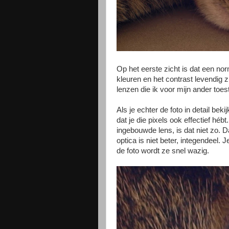
Op het eerste zicht is dat een no
kleuren en het contrast levendig z
lenzen die ik voor mijn ander toes
Als je echter de foto in detail bekij
dat je die pixels ook effectief hé
ingebouwde lens, is dat niet zo. D
optica is niet beter, integendeel.
de foto wordt ze snel wazig.