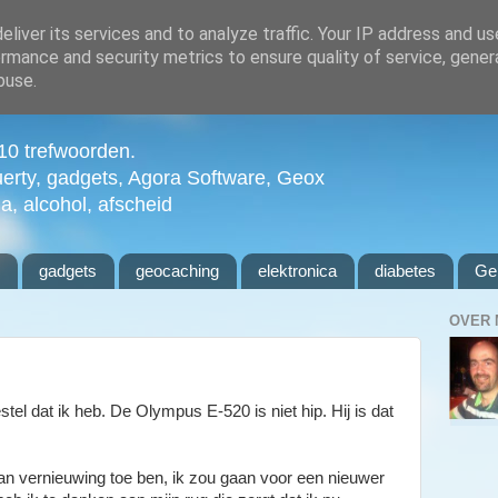
liver its services and to analyze traffic. Your IP address and u
rmance and security metrics to ensure quality of service, gene
buse.
n 10 trefwoorden.
uerty, gadgets, Agora Software, Geox
ia, alcohol, afscheid
l
gadgets
geocaching
elektronica
diabetes
Ge
OVER 
el dat ik heb. De Olympus E-520 is niet hip. Hij is dat
aan vernieuwing toe ben, ik zou gaan voor een nieuwer