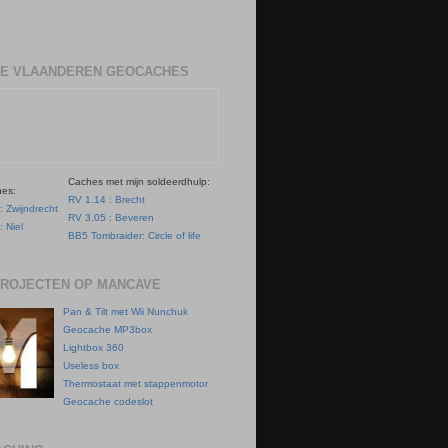
E VLAANDEREN GEOCACHES
Caches met mijn soldeerdhulp:
hes:
RV 1.14 : Brecht
: Zwijndrecht
RV 3.05 : Beveren
: Niel
BB5 Tombraider: Circle of life
PROJECTEN OP MANCAVE
Pan & Tilt met Wii Nunchuk
Geocache MP3box
Lightbox 360
Useless box
Thermostaat met stappenmotor
Geocache codeslot