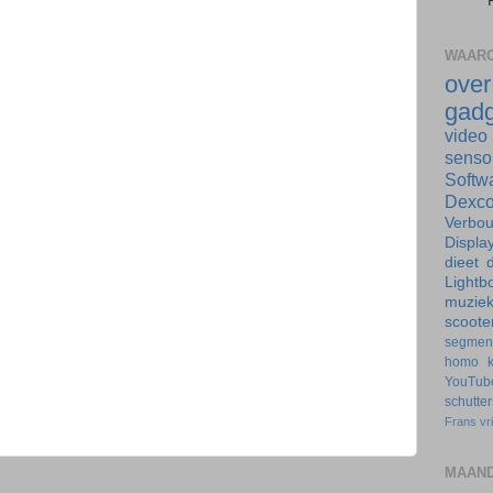
WAARO
ove
gadg
video
senso
Softw
Dexc
Verbo
Displa
dieet
d
Lightb
muzie
scoote
segmen
homo
YouTub
schutte
Frans
vr
MAAND