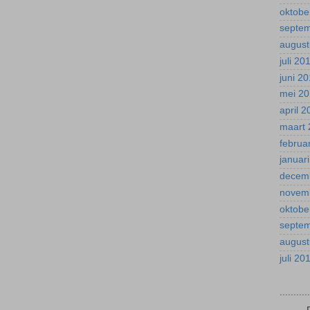
oktobe
septe
august
juli 20
juni 2
mei 2
april 
maart 
februa
januar
decem
novem
oktobe
septe
august
juli 20
.........