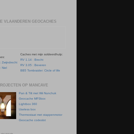
E VLAANDEREN GEOCACHES
Caches met mijn soldeerdhulp:
hes:
RV 1.14 : Brecht
: Zwijndrecht
RV 3.05 : Beveren
: Niel
BB5 Tombraider: Circle of life
PROJECTEN OP MANCAVE
Pan & Tilt met Wii Nunchuk
Geocache MP3box
Lightbox 360
Useless box
Thermostaat met stappenmotor
Geocache codeslot