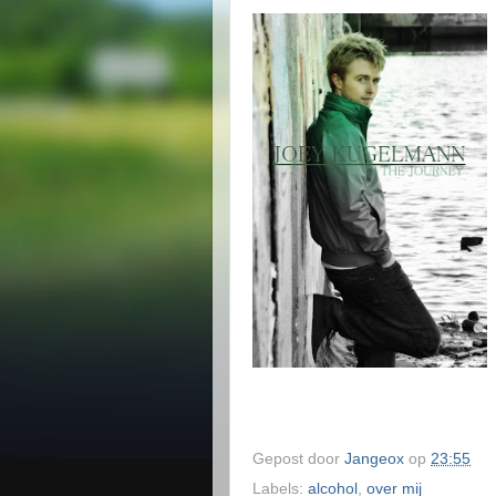
Gepost door
Jangeox
op
23:55
Labels:
alcohol
,
over mij