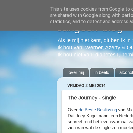
This site uses cookies from Google to de
are shared with Google along with perfo
statistics, and to detect and address a
Jangeox' blog
Als je mij niet kent, dit ben ik i
Ik hou van: Werner, Azerty & Q
Ik hou niet van: diabetes I, hern
over mij
in beeld
alcoho
VRIJDAG 2 MEI 2014
The Journey - single
Over
de Beste Beslissing
van Mich
Dat Joey Kugelmann, een Nederl
schreef rond het levensvarhaal v
zien van wat de single zou moete