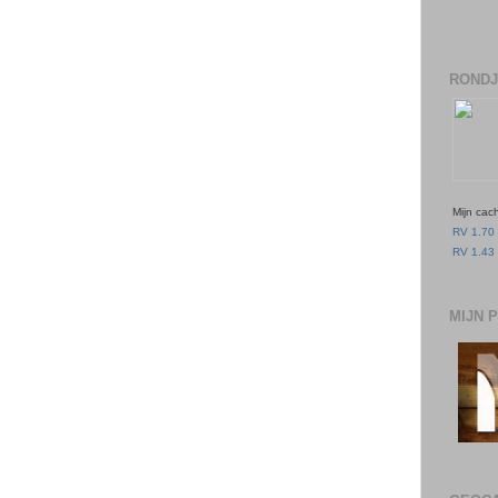
RONDJ
Mijn cac
RV 1.70 
RV 1.43 
MIJN 