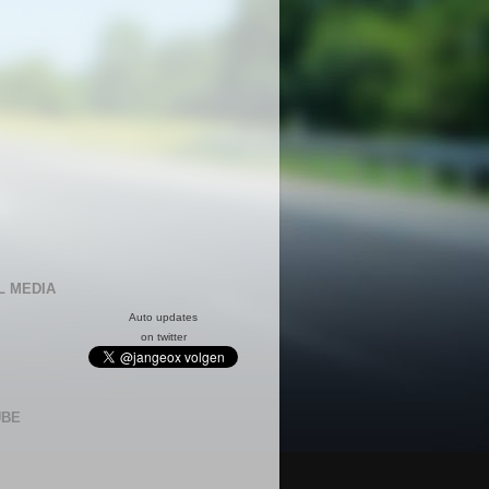
L MEDIA
Auto updates
on twitter
UBE