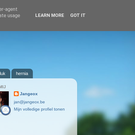
ser-agent
rate usage
LEARN MORE
GOT IT
luk
hernia
MIJ
Jangeox
jan@jangeox.be
Mijn volledige profiel tonen