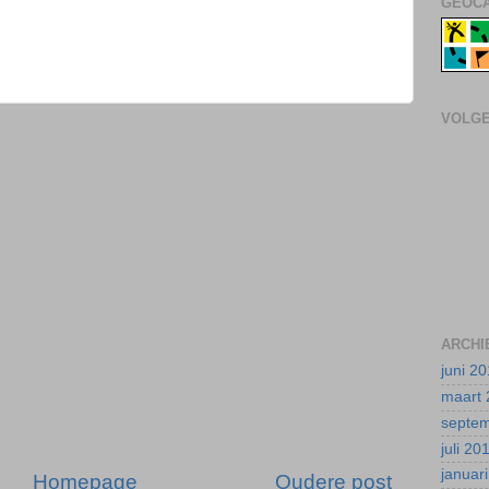
GEOCA
VOLG
ARCHI
juni 2
maart 
septe
juli 20
januar
Homepage
Oudere post