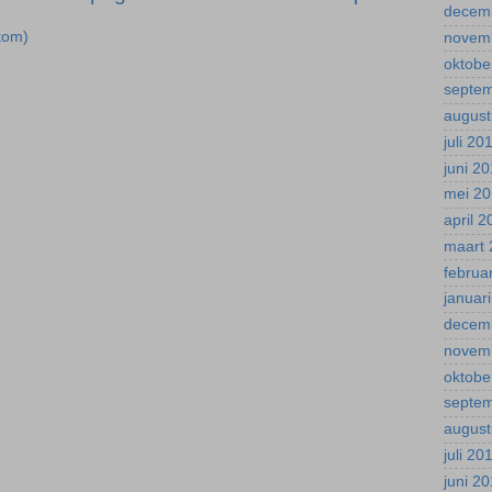
decem
tom)
novem
oktobe
septe
august
juli 20
juni 2
mei 2
april 
maart 
februa
januar
decem
novem
oktobe
septe
august
juli 20
juni 2