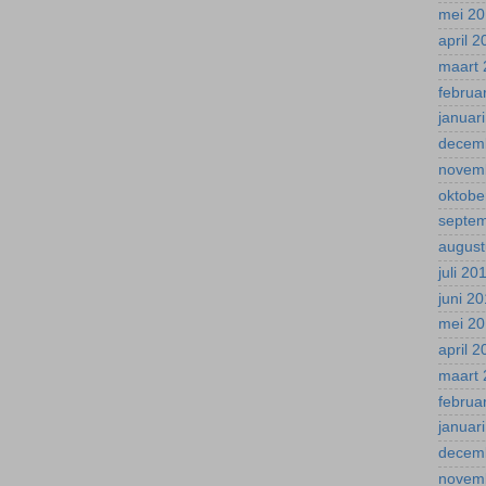
mei 2
april 
maart 
februa
januar
decem
novem
oktobe
septe
august
juli 20
juni 2
mei 2
april 
maart 
februa
januar
decem
novem