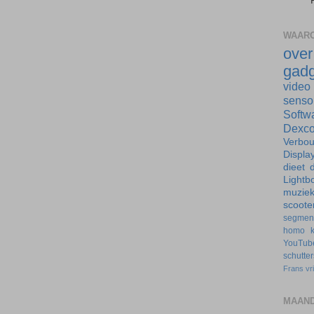
WAARO
ove
gadg
video
senso
Softw
Dexc
Verbo
Displa
dieet
d
Lightb
muzie
scoote
segmen
homo
YouTub
schutte
Frans
vr
MAAND