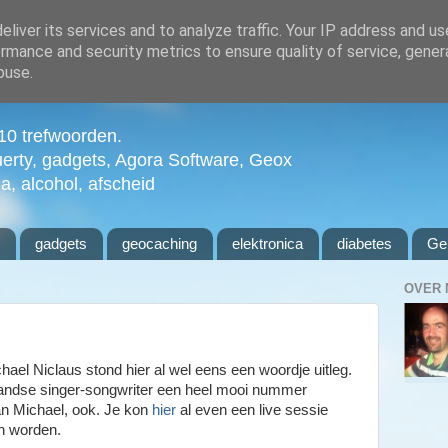
liver its services and to analyze traffic. Your IP address and u
rmance and security metrics to ensure quality of service, gene
buse.
n 10 trefwoorden.
uerty, gadgets, Agora Software, Geox
ia, alcohol, afscheid
l
gadgets
geocaching
elektronica
diabetes
Ge
OVER 
ael Niclaus stond hier al wel eens een woordje uitleg.
andse singer-songwriter een heel mooi nummer
an Michael, ook. Je kon
hier
al even een live sessie
n worden.