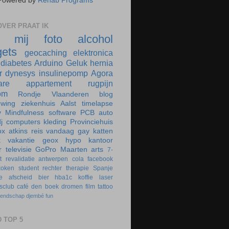
Powered by
Rehab Programs
VER PRAAT IK
r mij
foto
alcohol
ets
geocaching
elektronica
diabetes
Arduino
Geluk
hernia
r
dynesys
insulinepomp
Agora
are
appartement
rugpijn
om
Rondje Vlaanderen
blog
uwing
ziekenhuis
Aalst
timelapse
y
Mindfulness
software
PCB
auto
j
computers
kleding
Provinciehuis
ox
atkins
reis
vandaag
gay
katten
k
vakantie
geox
hypo
kantoor
r
televisie
GoPro
Maarten
arts
7-
t
revalidatie
antwerpen
cola
facebook
koken
student
rechter
therapie
Spanje
e
afscheid
bier
hba1c
koffie
laser
rsclub
café
den boek
dromen
film
tattoo
iendschap
djembé
fun
 TOP 5