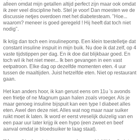
alleen omdat mijn getallen altijd perfect zijn maar ook omdat
ik zeer veel discipline heb. Stel je voor! Dan moesten we de
discussie netjes overdoen met het diabetesteam. "Hoe...
waarom? meneer is goed geregeld ! Hij heeft dat toch niet
nodig".
Ik krijg dan toch een insulinepomp. Een klein toestelletje dat
constant insuline inspuit in mijn buik. Nu doe ik dat zelf, op 4
vaste tijdstippen per dag. En ik doe dat blijkbaar goed. En
toch wil ik het niet meer... Ik ben gevangen in een vast
eetpatroon. Elke dag op dezelfde momenten eten. 4 uur
tussen de maaltijden. Juist hetzelfde eten. Niet op restaurant
gaan.
Het kan anders hoor, ik kan gerust eens om 11u 's avonds
een frietje of ne Magnum gaan halen zoals vroeger. Als je
maar genoeg insuline bijspuit kan een type I diabeet alles
eten. Awel den deze niet. Alles wat nog maar naar suiker
ruikt moet ik laten. Ik word er eerst vreselijk duizelig van en
een paar uur later krijg ik een hypo (een zweet en beef
aanval omdat je bloedsuiker te laag staat).