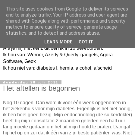
This site uses cookies from Google to deliver its services
and to analyze traffic. Your IP address and user-agent are
shared with Google along with performance and security
metrics to ensure quality of service, generate usage
Jangeox' blog
statistics, and to detect and address abuse.
LEARN MORE
GOT IT
Als je mij niet kent, dit ben ik in 10 trefwoorden.
Ik hou van: Werner, Azerty & Querty, gadgets, Agora
Software, Geox
Ik hou niet van: diabetes I, hernia, alcohol, afscheid
donderdag 28 juli 2011
Het aftellen is begonnen
Nog 10 dagen. Dan word ik voor één week opgenomen in
het ziekenhuis voor mijn diabetes. Eigenlijk is het niet nodig,
ik ben heel goed bezig. Mijn endocrinoloog (de suikerdokter)
heeft bij mijn consultatie 2 maanden geleden een half uur
lang moeite gedaan om het uit mijn hoofd te praten. Dan gaf
hij het op en zei dat ik één van zijn beste patiënten was. Niet