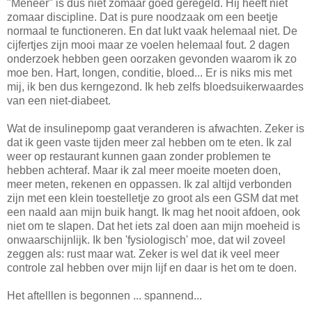
"Meneer" is dus niet zomaar goed geregeld. Hij heeft niet
zomaar discipline. Dat is pure noodzaak om een beetje
normaal te functioneren. En dat lukt vaak helemaal niet. De
cijfertjes zijn mooi maar ze voelen helemaal fout. 2 dagen
onderzoek hebben geen oorzaken gevonden waarom ik zo
moe ben. Hart, longen, conditie, bloed... Er is niks mis met
mij, ik ben dus kerngezond. Ik heb zelfs bloedsuikerwaardes
van een niet-diabeet.
Wat de insulinepomp gaat veranderen is afwachten. Zeker is
dat ik geen vaste tijden meer zal hebben om te eten. Ik zal
weer op restaurant kunnen gaan zonder problemen te
hebben achteraf. Maar ik zal meer moeite moeten doen,
meer meten, rekenen en oppassen. Ik zal altijd verbonden
zijn met een klein toestelletje zo groot als een GSM dat met
een naald aan mijn buik hangt. Ik mag het nooit afdoen, ook
niet om te slapen. Dat het iets zal doen aan mijn moeheid is
onwaarschijnlijk. Ik ben 'fysiologisch' moe, dat wil zoveel
zeggen als: rust maar wat. Zeker is wel dat ik veel meer
controle zal hebben over mijn lijf en daar is het om te doen.
Het aftelllen is begonnen ... spannend...