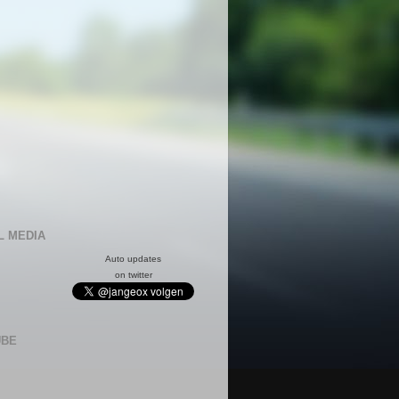
L MEDIA
Auto updates
on twitter
UBE