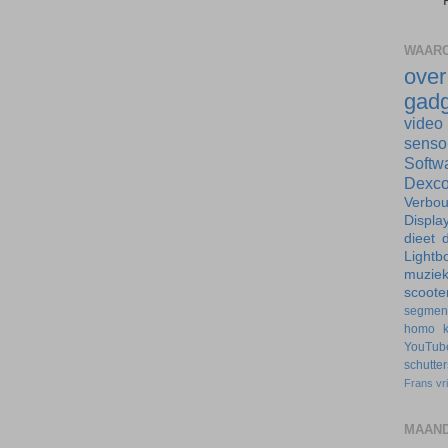
WAARO
ove
gadg
video
senso
Softw
Dexc
Verbo
Displa
dieet
d
Lightb
muzie
scoote
segmen
homo
YouTub
schutte
Frans
vr
MAAND