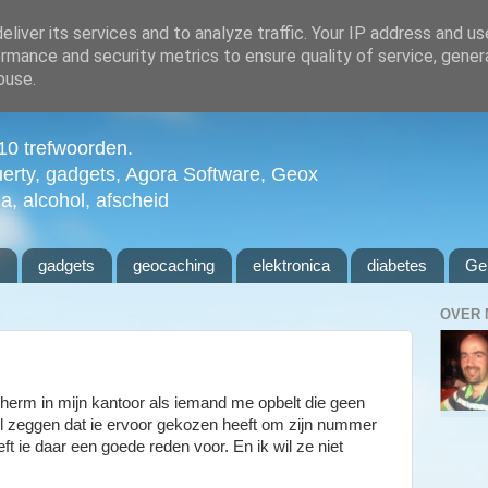
liver its services and to analyze traffic. Your IP address and u
rmance and security metrics to ensure quality of service, gene
buse.
n 10 trefwoorden.
uerty, gadgets, Agora Software, Geox
ia, alcohol, afscheid
l
gadgets
geocaching
elektronica
diabetes
Ge
OVER 
herm in mijn kantoor als iemand me opbelt die geen
l zeggen dat ie ervoor gekozen heeft om zijn nummer
eft ie daar een goede reden voor. En ik wil ze niet