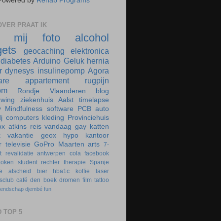
Powered by
Rehab Programs
VER PRAAT IK
r mij
foto
alcohol
ets
geocaching
elektronica
diabetes
Arduino
Geluk
hernia
r
dynesys
insulinepomp
Agora
are
appartement
rugpijn
om
Rondje Vlaanderen
blog
uwing
ziekenhuis
Aalst
timelapse
y
Mindfulness
software
PCB
auto
j
computers
kleding
Provinciehuis
ox
atkins
reis
vandaag
gay
katten
k
vakantie
geox
hypo
kantoor
r
televisie
GoPro
Maarten
arts
7-
t
revalidatie
antwerpen
cola
facebook
koken
student
rechter
therapie
Spanje
e
afscheid
bier
hba1c
koffie
laser
rsclub
café
den boek
dromen
film
tattoo
iendschap
djembé
fun
 TOP 5