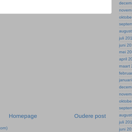
decem
novem
oktobe
septe
august
juli 20
juni 2
mei 2
april 
maart 
februa
januar
decem
novem
oktobe
septe
Homepage
Oudere post
august
juli 20
tom)
juni 2