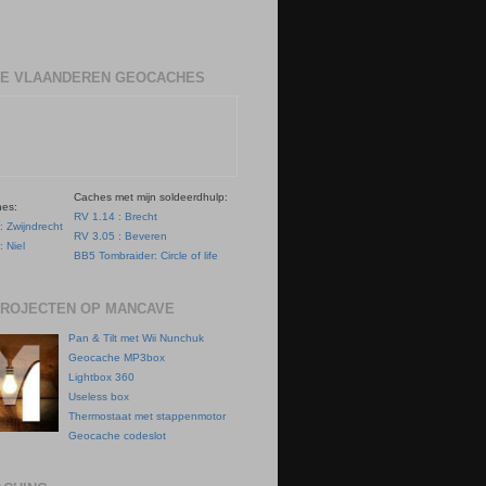
E VLAANDEREN GEOCACHES
Caches met mijn soldeerdhulp:
hes:
RV 1.14 : Brecht
: Zwijndrecht
RV 3.05 : Beveren
: Niel
BB5 Tombraider: Circle of life
PROJECTEN OP MANCAVE
Pan & Tilt met Wii Nunchuk
Geocache MP3box
Lightbox 360
Useless box
Thermostaat met stappenmotor
Geocache codeslot