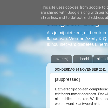
This site uses cookies from Google to de
are shared with Google along with perfo
statistics, and to detect and address a
Jangeox' blog
Als je mij niet kent, dit ben ik i
Ik hou van: Werner, Azerty & Q
Ik hou niet van: diabetes I, hern
over mij
in beeld
alcoho
DONDERDAG 24 NOVEMBER 2011
[suppressed]
Dat verschijnt op een computersc
telefoonnummer doorgeeft. Dat wi
niet publiek te maken. Wellicht he
weten, want ik antwoord niet.