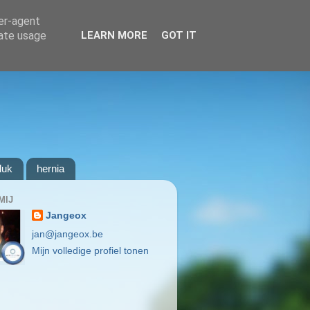
ser-agent
rate usage
LEARN MORE
GOT IT
luk
hernia
MIJ
Jangeox
jan@jangeox.be
Mijn volledige profiel tonen