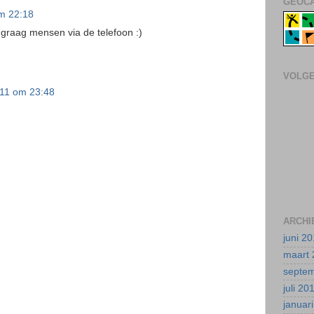
GEOCA
m 22:18
 graag mensen via de telefoon :)
VOLG
11 om 23:48
ARCHI
juni 2
maart 
septe
juli 20
januar