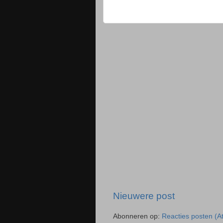
Nieuwere post
Abonneren op:
Reacties posten (A