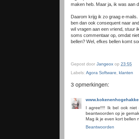
maken heb. Maar ja, ik was aan de
Daarom krijg ik zo graag e-mails.
ben dan ook consequent naar ander
wil vragen aan een vriend, stuur i
soms commentaar op, omdat niet i
bellen? Wel, efkes bellen komt som
Gepost door
Jangeox
op
23:55
Labels:
Agora Software
,
klanten
3 opmerkingen:
www.kokenenhogehakken
I agree!!!! Ik bel ook nie
beantwoorden op je gemak 
Mag ik je even kort bellen 
Beantwoorden