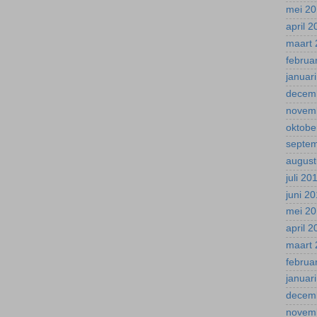
mei 2
april 
maart 
februa
januar
decem
novem
oktobe
septe
august
juli 20
juni 2
mei 2
april 
maart 
februa
januar
decem
novem