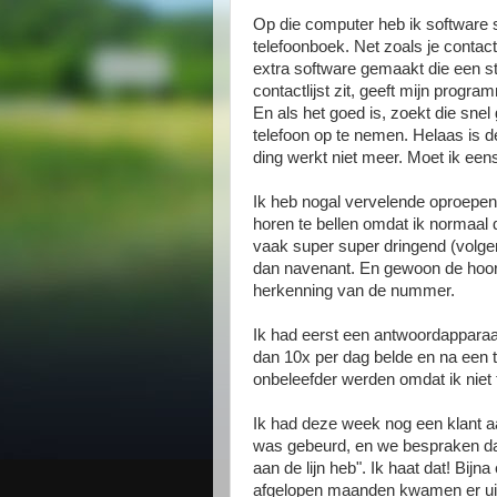
Op die computer heb ik software s
telefoonboek. Net zoals je contac
extra software gemaakt die een st
contactlijst zit, geeft mijn prog
En als het goed is, zoekt die sne
telefoon op te nemen. Helaas is d
ding werkt niet meer. Moet ik ee
Ik heb nogal vervelende oproepen
horen te bellen omdat ik normaal d
vaak super super dringend (volgen
dan navenant. En gewoon de hoor
herkenning van de nummer.
Ik had eerst een antwoordapparaat
dan 10x per dag belde en na een t
onbeleefder werden omdat ik niet
Ik had deze week nog een klant aan
was gebeurd, en we bespraken dat 
aan de lijn heb". Ik haat dat! Bijn
afgelopen maanden kwamen er uit. 