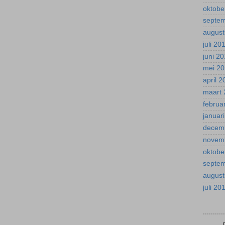
oktobe
septe
august
juli 20
juni 2
mei 2
april 
maart 
februa
januar
decem
novem
oktobe
septe
august
juli 20
.........