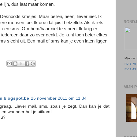
 lijn, dus laat maar komen.
 Desnoods smsjes. Maar bellen, neen, liever niet. Ik
RONDJ
e mensen toe. Ik doe dat juist hetzelfde. Als ik iets
k een sms. Om hem/haar niet te storen. Ik krijg er
edereen daar zo over denkt. Je kunt toch beter efkes
s slecht uit. Een mail of sms kan je even laten liggen.
Mijn cac
RV 1.70 
RV 1.43 
MIJN 
.blogspot.be
25 november 2011 om 11:34
t graag. Liever mail, sms, zoals je zegt. Dan kan je dat
en wanneer het je uitkomt.
nu?