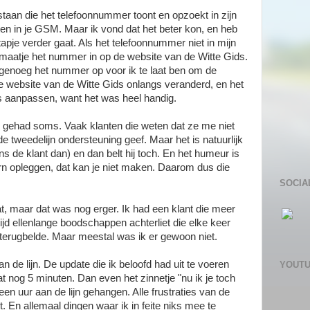
taan die het telefoonnummer toont en opzoekt in zijn
ten in je GSM. Maar ik vond dat het beter kon, en heb
apje verder gaat. Als het telefoonnummer niet in mijn
rammaatje het nummer in op de website van de Witte Gids.
l genoeg het nummer op voor ik te laat ben om de
e website van de Witte Gids onlangs veranderd, en het
ns aanpassen, want het was heel handig.
 gehad soms. Vaak klanten die weten dat ze me niet
e tweedelijn ondersteuning geef. Maar het is natuurlijk
s de klant dan) en dan belt hij toch. En het humeur is
n opleggen, dat kan je niet maken. Daarom dus die
SOCIA
, maar dat was nog erger. Ik had een klant die meer
ijd ellenlange boodschappen achterliet die elke keer
 terugbelde. Maar meestal was ik er gewoon niet.
 de lijn. De update die ik beloofd had uit te voeren
YOUT
nog 5 minuten. Dan even het zinnetje "nu ik je toch
a een uur aan de lijn gehangen. Alle frustraties van de
En allemaal dingen waar ik in feite niks mee te