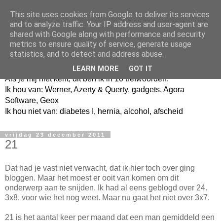
This site uses cookies from Google to deliver its services
and to analyze traffic. Your IP address and user-agent are
shared with Google along with performance and security
metrics to ensure quality of service, generate usage
Jangeox' blog
statistics, and to detect and address abuse.
LEARN MORE
GOT IT
Als je mij niet kent, dit ben ik in 10 trefwoorden.
Ik hou van: Werner, Azerty & Querty, gadgets, Agora
Software, Geox
Ik hou niet van: diabetes I, hernia, alcohol, afscheid
vrijdag 23 december 2011
21
Dat had je vast niet verwacht, dat ik hier toch over ging
bloggen. Maar het moest er ooit van komen om dit
onderwerp aan te snijden. Ik had al eens geblogd over 24.
3x8, voor wie het nog weet. Maar nu gaat het niet over 3x7.
21 is het aantal keer per maand dat een man gemiddeld een