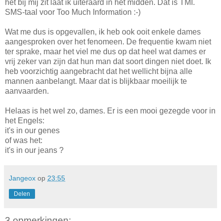
het bij mij zit laat ik uiteraard in het midden. Dat is TMI.
SMS-taal voor Too Much Information :-)
Wat me dus is opgevallen, ik heb ook ooit enkele dames
aangesproken over het fenomeen. De frequentie kwam niet
ter sprake, maar het viel me dus op dat heel wat dames er
vrij zeker van zijn dat hun man dat soort dingen niet doet. Ik
heb voorzichtig aangebracht dat het wellicht bijna alle
mannen aanbelangt. Maar dat is blijkbaar moeilijk te
aanvaarden.
Helaas is het wel zo, dames. Er is een mooi gezegde voor in
het Engels:
it's in our genes
of was het:
it's in our jeans ?
Jangeox
op
23:55
Delen
3 opmerkingen: