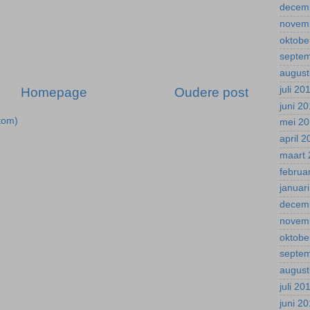
decem
novem
oktobe
septe
august
juli 20
Homepage
Oudere post
juni 2
tom)
mei 2
april 
maart 
februa
januar
decem
novem
oktobe
septe
august
juli 20
juni 2