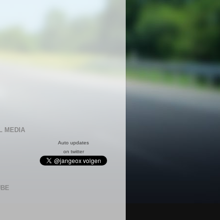
L MEDIA
Auto updates
on twitter
UBE