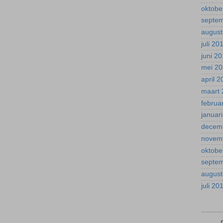
oktobe
septe
august
juli 20
juni 2
mei 2
april 
maart 
februa
januar
decem
novem
oktobe
septe
august
juli 20
.........