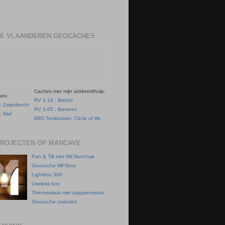
E VLAANDEREN GEOCACHES
Caches met mijn soldeerdhulp:
hes:
RV 1.14 : Brecht
: Zwijndrecht
RV 3.05 : Beveren
: Niel
BB5 Tombraider: Circle of life
PROJECTEN OP MANCAVE
Pan & Tilt met Wii Nunchuk
Geocache MP3box
Lightbox 360
Useless box
Thermostaat met stappenmotor
Geocache codeslot