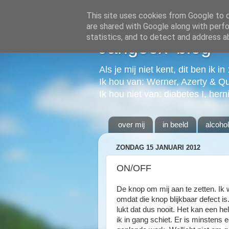
This site uses cookies from Google to de
are shared with Google along with perfo
statistics, and to detect and address a
Jangeox' blog
Als je mij niet kent, dit ben ik i
Ik hou van: Werner, Azerty & Q
Ik hou niet van: diabetes I, hern
over mij
in beeld
alcoho
ZONDAG 15 JANUARI 2012
ON/OFF
De knop om mij aan te zetten. Ik w
omdat die knop blijkbaar defect is
lukt dat dus nooit. Het kan een he
ik in gang schiet. Er is minstens