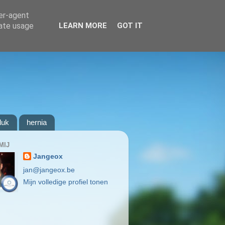
ser-agent
rate usage
LEARN MORE
GOT IT
luk
hernia
MIJ
Jangeox
jan@jangeox.be
Mijn volledige profiel tonen