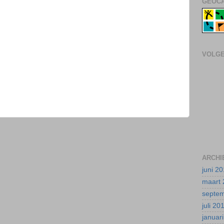
GEOCA
VOLG
ARCHI
juni 2
maart 
septe
juli 20
januar