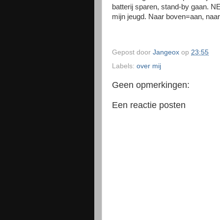
batterij sparen, stand-by gaan. N
mijn jeugd. Naar boven=aan, naar 
Gepost door
Jangeox
op
23:55
Labels:
over mij
Geen opmerkingen:
Een reactie posten