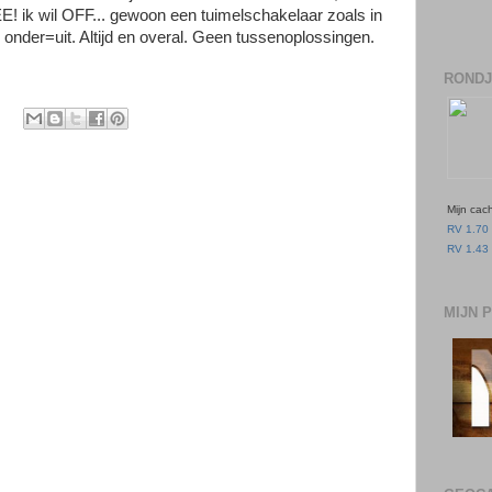
EE! ik wil OFF... gewoon een tuimelschakelaar zoals in
onder=uit. Altijd en overal. Geen tussenoplossingen.
RONDJ
Mijn cac
RV 1.70 
RV 1.43 
MIJN 