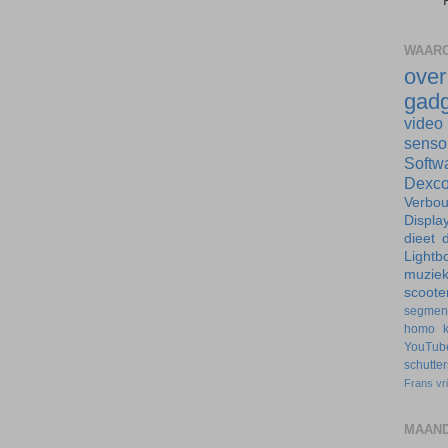
WAARO
ove
gadg
video
senso
Softw
Dexc
Verbo
Displa
dieet
d
Lightb
muzie
scoote
segmen
homo
YouTub
schutte
Frans
vr
MAAND