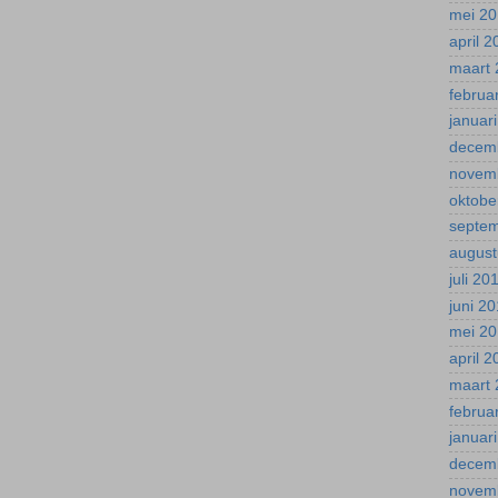
mei 2
april 
maart 
februa
januar
decem
novem
oktobe
septe
august
juli 20
juni 2
mei 2
april 
maart 
februa
januar
decem
novem