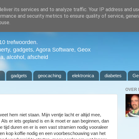
liver its services and to analyze traffic. Your IP address and u
rmance and security metrics to ensure quality of service, gene
buse.
n 10 trefwoorden.
uerty, gadgets, Agora Software, Geox
ia, alcohol, afscheid
l
gadgets
geocaching
elektronica
diabetes
Ge
OVER 
eet hem niet staan. Mijn ventje lacht er altijd mee,
. Als er iets gepland is en ik moet er aan beginnen, dan
le tijd duren en er is een vast stramien nodig vooraleer
 een kop koffie nodig en een voorbeschouwing van het