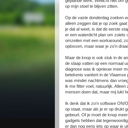
geplande werk. Wellicht niet om g
op mijn stoel te blijven zitten.
Op de vaste donderdag zoeken we 
alleen zeggen dat je op zoek gaat 
je dat al weet, is dat de eerste st
er een waterdicht plan om zoiets o
omzeilen met een workaround, zo 
oplossen, maar waar je zo'n draai 
Maar de knop is ook stuk in de an
de slaap vatten op een normaal uu
diagnose was ik opnieuw meer moe
betekenis variëert in de Vlaamse p
was minder nachtmens dan vroege
ik me fitter voel, natuurlijk. All
mensen doen dat, maar mij lukt he
Ik denk dat ik zo'n software ON/
op staat, maar als je er op drukt 
gebeurt. Of je moet de knop meer 
gadgets hebben dat tegenwoordi
er dan nog eens iets op waar je ui