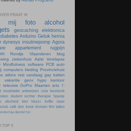
Powered by
Rehab Programs
VER PRAAT IK
r mij
foto
alcohol
ets
geocaching
elektronica
diabetes
Arduino
Geluk
hernia
r
dynesys
insulinepomp
Agora
are
appartement
rugpijn
om
Rondje Vlaanderen
blog
uwing
ziekenhuis
Aalst
timelapse
y
Mindfulness
software
PCB
auto
j
computers
kleding
Provinciehuis
ox
atkins
reis
vandaag
gay
katten
k
vakantie
geox
hypo
kantoor
r
televisie
GoPro
Maarten
arts
7-
t
revalidatie
antwerpen
cola
facebook
koken
student
rechter
therapie
Spanje
e
afscheid
bier
hba1c
koffie
laser
rsclub
café
den boek
dromen
film
tattoo
iendschap
djembé
fun
 TOP 5