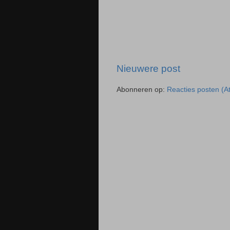
Nieuwere post
Abonneren op:
Reacties posten (A