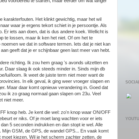
oed voorbereid te starten, maar eerder om wat langer
karakterfouten. Het klinkt gewichtig, maar het wil
naar waar je ergens tekort schiet in je persoontje. Als
ap. Er iets aan doen, dat is dus andere koek. Wellicht is
p te lossen, maar ik ken het niet. Of om het te
noemen we dat in software termen. Iets dat je niet kan
aan geeft dat je er schijnbaar geen last meer van hebt.
dere richting. Ik zou hem graag 's avonds uitzetten en
r. Daar slaag ik ook steeds minder in. Sinds mijn db
/lui/loom. Ik weet de juiste term niet meer want de
rovincies. In elk geval, ik ging weer vroeger slapen en
SOCIA
r. Maar daar komt opnieuw verandering in. Goed dat
een zou ik zo graag normaal gaan slapen om 23u. Veel
t niet meer.
OFF knop heb. Je kent die wel: zo'n knop waar ON/OFF
gebeurt er niks. Of je moet lang wachten voor er iets
YOUT
dan 5 seconden indrukken en dan stopt ie wel. Alle
g. Mijn GSM, de GPS, de wandel GPS... En vaak komt
t moet kiezen. Wil je het scherm zachter zetten, de