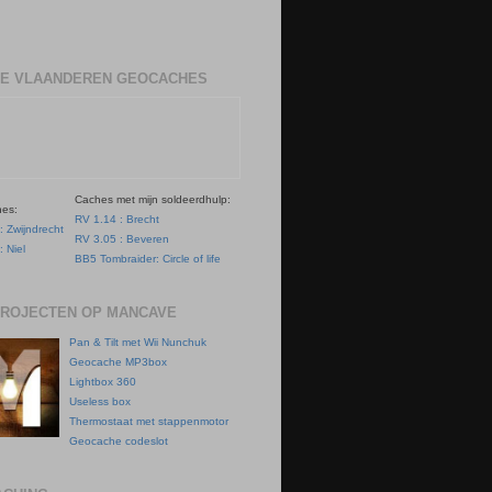
E VLAANDEREN GEOCACHES
Caches met mijn soldeerdhulp:
hes:
RV 1.14 : Brecht
: Zwijndrecht
RV 3.05 : Beveren
: Niel
BB5 Tombraider: Circle of life
PROJECTEN OP MANCAVE
Pan & Tilt met Wii Nunchuk
Geocache MP3box
Lightbox 360
Useless box
Thermostaat met stappenmotor
Geocache codeslot