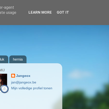
ser-agent
rate usage
LEARN MORE
GOT IT
luk
hernia
MIJ
Jangeox
jan@jangeox.be
Mijn volledige profiel tonen