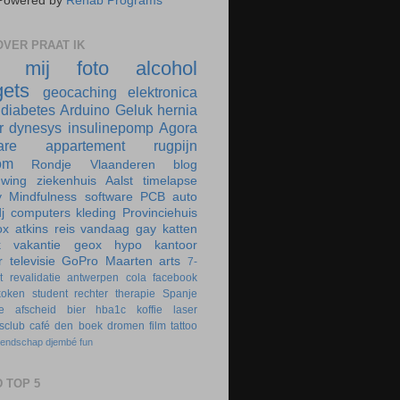
Powered by
Rehab Programs
VER PRAAT IK
r mij
foto
alcohol
ets
geocaching
elektronica
diabetes
Arduino
Geluk
hernia
r
dynesys
insulinepomp
Agora
are
appartement
rugpijn
om
Rondje Vlaanderen
blog
uwing
ziekenhuis
Aalst
timelapse
y
Mindfulness
software
PCB
auto
j
computers
kleding
Provinciehuis
ox
atkins
reis
vandaag
gay
katten
k
vakantie
geox
hypo
kantoor
r
televisie
GoPro
Maarten
arts
7-
t
revalidatie
antwerpen
cola
facebook
koken
student
rechter
therapie
Spanje
e
afscheid
bier
hba1c
koffie
laser
rsclub
café
den boek
dromen
film
tattoo
iendschap
djembé
fun
 TOP 5