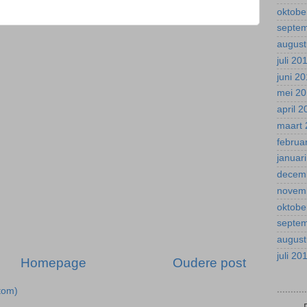
oktobe
septe
august
juli 20
juni 2
mei 2
april 
maart 
februa
januar
decem
novem
oktobe
septe
august
juli 20
Homepage
Oudere post
.........
tom)