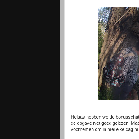
Helaas hebben we de bonusschat 
de opgave niet goed gelezen. Maa
voornemen om in mei elke dag min