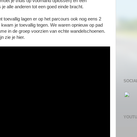
 moet je thuis op voorhand oplossen) en een
s je alle anderen tot een goed einde bracht.
 toevallig lagen er op het parcours ook nog eens 2
 kwam je toevallig tegen. We waren opnieuw op pad
dame in de groep voorzien van echte wandelschoenen.
 zie je hier.
SOCIA
YOUT