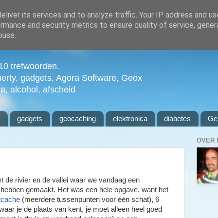
liver its services and to analyze traffic. Your IP address and u
rmance and security metrics to ensure quality of service, gene
buse.
n 10 trefwoorden.
uerty, gadgets, Agora Software, Geox
ia, alcohol, afscheid
l
gadgets
geocaching
elektronica
diabetes
Ge
OVER 
et de rivier en de vallei waar we vandaag een
 hebben gemaakt. Het was een hele opgave, want het
icache
(meerdere tussenpunten voor één schat), 6
waar je de plaats van kent, je moet alleen heel goed