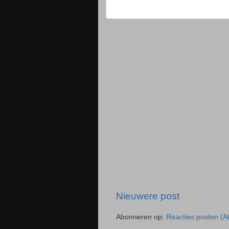
Nieuwere post
Abonneren op:
Reacties posten (A