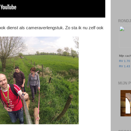
RONDJ
ook dienst als cameraverlengstuk. Zo sta ik nu zelf ook
Mijn cac
RV 1.70 
RV 1.43 
MIJN 