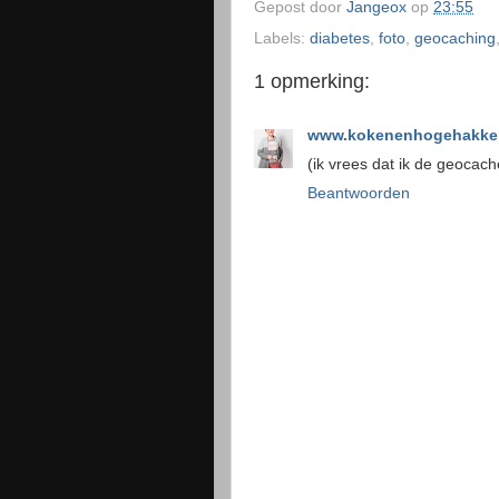
Gepost door
Jangeox
op
23:55
Labels:
diabetes
,
foto
,
geocaching
1 opmerking:
www.kokenenhogehakken
(ik vrees dat ik de geocac
Beantwoorden