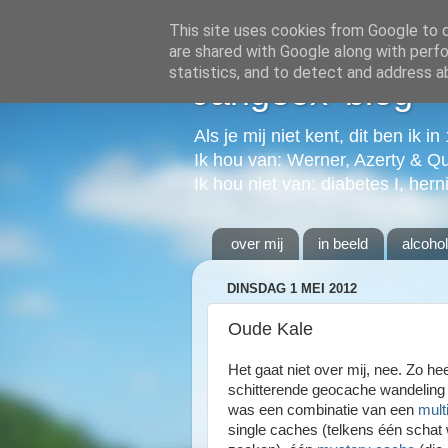
This site uses cookies from Google to de
are shared with Google along with perfo
statistics, and to detect and address a
Jangeox' blog
Als je mij niet kent, dit ben ik i
Ik hou van: Werner, Azerty & Q
Ik hou niet van: diabetes I, hern
over mij
in beeld
alcoho
DINSDAG 1 MEI 2012
Oude Kale
Het gaat niet over mij, nee. Zo he
schitterende geocache wandeling
was een combinatie van een
mult
single caches (telkens één schat 