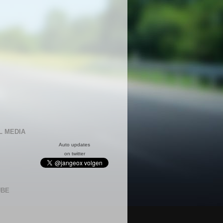
L MEDIA
Auto updates
on twitter
UBE