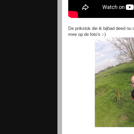
De prikstok die ik bijhad deed nu 
mee op de foto's :-)