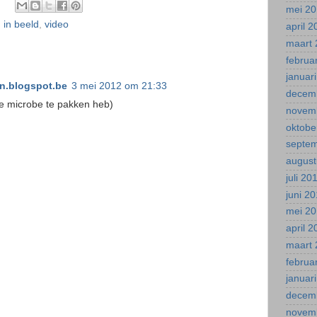
mei 2
,
in beeld
,
video
april 
maart 
februa
januar
.blogspot.be
3 mei 2012 om 21:33
decem
he microbe te pakken heb)
novem
oktobe
septe
august
juli 20
juni 2
mei 2
april 
maart 
februa
januar
decem
novem