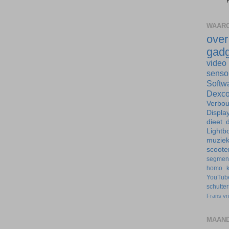
WAARO
ove
gadg
video
senso
Softw
Dexc
Verbo
Displa
dieet
d
Lightb
muzie
scoote
segmen
homo
YouTub
schutte
Frans
vr
MAAND