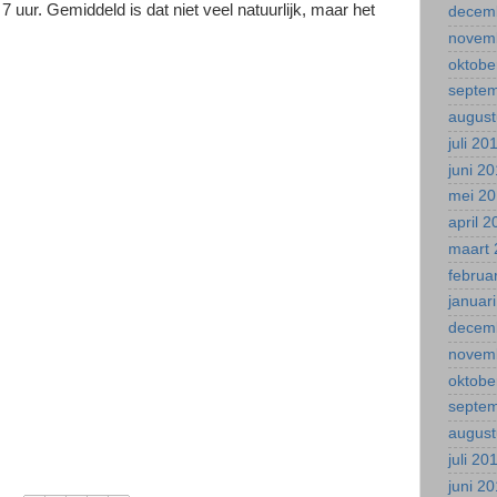
 uur. Gemiddeld is dat niet veel natuurlijk, maar het
decem
novem
oktobe
septe
august
juli 20
juni 2
mei 2
april 
maart 
februa
januar
decem
novem
oktobe
septe
august
juli 20
juni 2