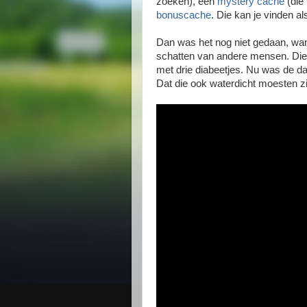
zoeken), één
mystery cache
(die
bonuscache
. Die kan je vinden al
Dan was het nog niet gedaan, want
schatten van andere mensen. Die
met drie diabeetjes. Nu was de 
Dat die ook waterdicht moesten zijn