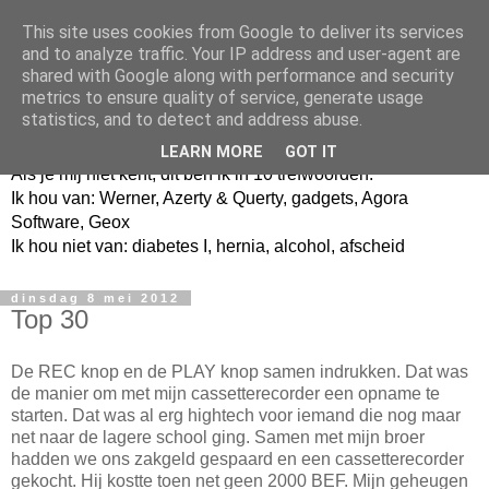
This site uses cookies from Google to deliver its services
and to analyze traffic. Your IP address and user-agent are
shared with Google along with performance and security
metrics to ensure quality of service, generate usage
Jangeox' blog
statistics, and to detect and address abuse.
LEARN MORE
GOT IT
Als je mij niet kent, dit ben ik in 10 trefwoorden.
Ik hou van: Werner, Azerty & Querty, gadgets, Agora
Software, Geox
Ik hou niet van: diabetes I, hernia, alcohol, afscheid
dinsdag 8 mei 2012
Top 30
De REC knop en de PLAY knop samen indrukken. Dat was
de manier om met mijn cassetterecorder een opname te
starten. Dat was al erg hightech voor iemand die nog maar
net naar de lagere school ging. Samen met mijn broer
hadden we ons zakgeld gespaard en een cassetterecorder
gekocht. Hij kostte toen net geen 2000 BEF. Mijn geheugen