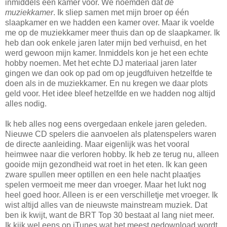
inmiddels een kamer voor. We noemden dat
de
muziekkamer
. Ik sliep samen met mijn broer op één
slaapkamer en we hadden een kamer over. Maar ik voelde
me op de muziekkamer meer thuis dan op de slaapkamer. Ik
heb dan ook enkele jaren later mijn bed verhuisd, en het
werd gewoon mijn kamer. Inmiddels kon je het een echte
hobby noemen. Met het echte DJ materiaal jaren later
gingen we dan ook op pad om op jeugdfuiven hetzelfde te
doen als in de muziekkamer. En nu kregen we daar plots
geld voor. Het idee bleef hetzelfde en we hadden nog altijd
alles nodig.
Ik heb alles nog eens overgedaan enkele jaren geleden.
Nieuwe CD spelers die aanvoelen als platenspelers waren
de directe aanleiding. Maar eigenlijk was het vooral
heimwee naar die verloren hobby. Ik heb ze terug nu, alleen
gooide mijn gezondheid wat roet in het eten. Ik kan geen
zware spullen meer optillen en een hele nacht plaatjes
spelen vermoeit me meer dan vroeger. Maar het lukt nog
heel goed hoor. Alleen is er een verschilletje met vroeger. Ik
wist altijd alles van de nieuwste mainstream muziek. Dat
ben ik kwijt, want de BRT Top 30 bestaat al lang niet meer.
Ik kijk wel eens op iTunes wat het meest gedownload wordt,