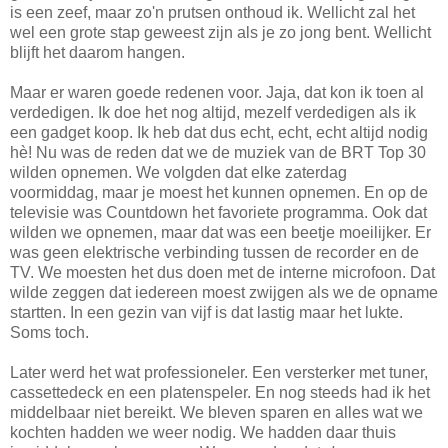
is een zeef, maar zo'n prutsen onthoud ik. Wellicht zal het
wel een grote stap geweest zijn als je zo jong bent. Wellicht
blijft het daarom hangen.
Maar er waren goede redenen voor. Jaja, dat kon ik toen al
verdedigen. Ik doe het nog altijd, mezelf verdedigen als ik
een gadget koop. Ik heb dat dus echt, echt, echt altijd nodig
hè! Nu was de reden dat we de muziek van de BRT Top 30
wilden opnemen. We volgden dat elke zaterdag
voormiddag, maar je moest het kunnen opnemen. En op de
televisie was Countdown het favoriete programma. Ook dat
wilden we opnemen, maar dat was een beetje moeilijker. Er
was geen elektrische verbinding tussen de recorder en de
TV. We moesten het dus doen met de interne microfoon. Dat
wilde zeggen dat iedereen moest zwijgen als we de opname
startten. In een gezin van vijf is dat lastig maar het lukte.
Soms toch.
Later werd het wat professioneler. Een versterker met tuner,
cassettedeck en een platenspeler. En nog steeds had ik het
middelbaar niet bereikt. We bleven sparen en alles wat we
kochten hadden we weer nodig. We hadden daar thuis