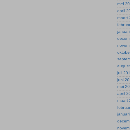
mei 2
april 
maart 
februa
januar
decem
novem
oktobe
septe
august
juli 20
juni 2
mei 2
april 
maart 
februa
januar
decem
novem