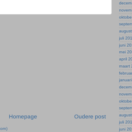
decem
novem
oktobe
septe
august
juli 20
juni 2
mei 2
april 
maart 
februa
januar
decem
novem
oktobe
septe
august
Homepage
Oudere post
juli 20
tom)
juni 2