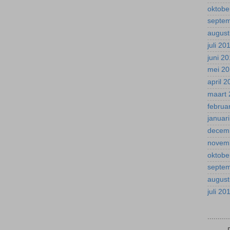
oktobe
septe
august
juli 20
juni 2
mei 2
april 
maart 
februa
januar
decem
novem
oktobe
septe
august
juli 20
.........