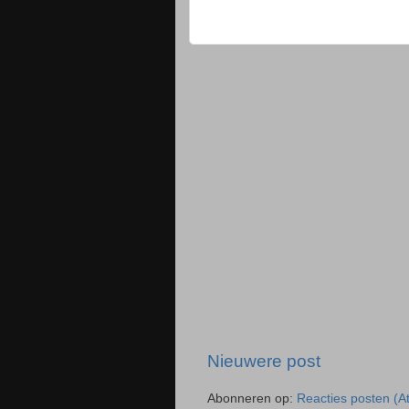
Nieuwere post
Abonneren op:
Reacties posten (A