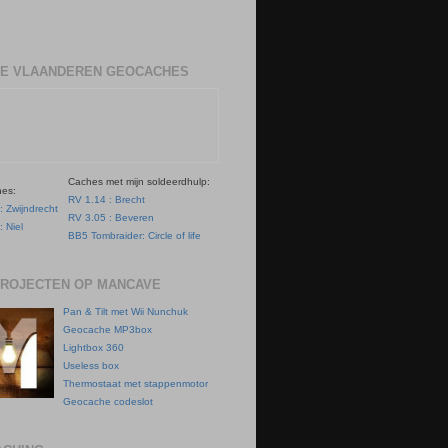
E VLAANDEREN GEOCACHES
Caches met mijn soldeerdhulp:
hes:
RV 1.14 : Brecht
: Zwijndrecht
RV 3.05 : Beveren
: Niel
BB5 Tombraider: Circle of life
PROJECTEN OP MANCAVE
Pan & Tilt met Wii Nunchuk
Geocache MP3box
Lightbox 360
Useless box
Thermostaat met stappenmotor
Geocache codeslot