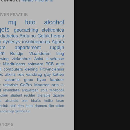
Powered by
Rehab Programs
VER PRAAT IK
r mij
foto
alcohol
ets
geocaching
elektronica
diabetes
Arduino
Geluk
hernia
r
dynesys
insulinepomp
Agora
are
appartement
rugpijn
om
Rondje Vlaanderen
blog
uwing
ziekenhuis
Aalst
timelapse
y
Mindfulness
software
PCB
auto
j
computers
kleding
Provinciehuis
ox
atkins
reis
vandaag
gay
katten
k
vakantie
geox
hypo
kantoor
r
televisie
GoPro
Maarten
arts
7-
t
revalidatie
antwerpen
cola
facebook
koken
student
rechter
therapie
Spanje
e
afscheid
bier
hba1c
koffie
laser
rsclub
café
den boek
dromen
film
tattoo
iendschap
djembé
fun
 TOP 5