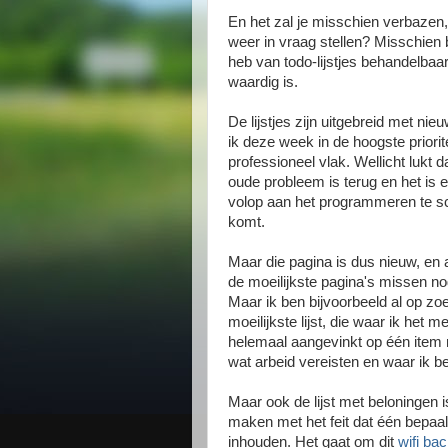
En het zal je misschien verbazen
weer in vraag stellen? Misschien b
heb van todo-lijstjes behandelbaa
waardig is.
De lijstjes zijn uitgebreid met ni
ik deze week in de hoogste priorit
professioneel vlak. Wellicht lukt
oude probleem is terug en het is 
volop aan het programmeren te sch
komt.
Maar die pagina is dus nieuw, en a
de moeilijkste pagina's missen no
Maar ik ben bijvoorbeeld al op z
moeilijkste lijst, die waar ik het
helemaal aangevinkt op één item 
wat arbeid vereisten en waar ik b
Maar ook de lijst met beloningen i
maken met het feit dat één bepaa
inhouden. Het gaat om dit
wifi ba