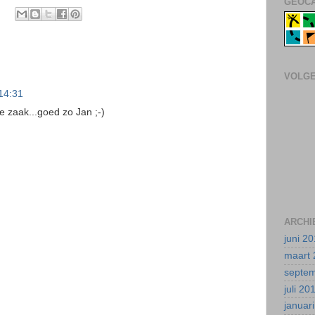
GEOCA
VOLG
14:31
de zaak...goed zo Jan ;-)
ARCHI
juni 2
maart 
septe
juli 20
januar