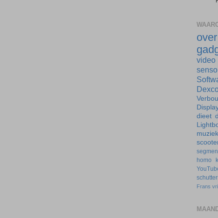
WAARO
ove
gadg
video
senso
Softw
Dexc
Verbo
Displa
dieet
d
Lightb
muzie
scoote
segmen
homo
YouTub
schutte
Frans
vr
MAAND