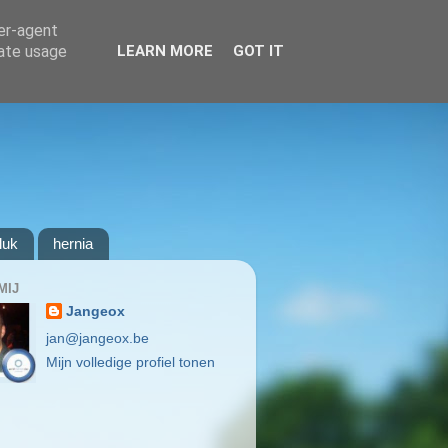
ser-agent
rate usage
LEARN MORE
GOT IT
luk
hernia
MIJ
Jangeox
jan@jangeox.be
Mijn volledige profiel tonen