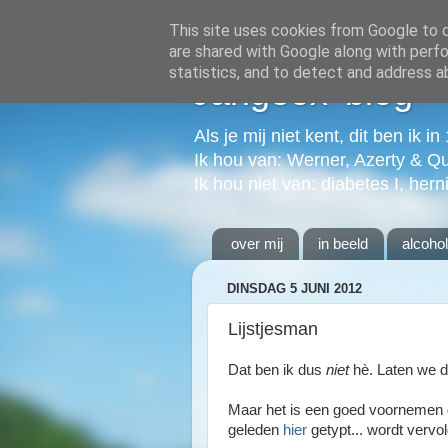
This site uses cookies from Google to de
are shared with Google along with perfo
statistics, and to detect and address a
Jangeox' blog
Als je mij niet kent, dit ben ik i
Ik hou van: Werner, Azerty & Q
Ik hou niet van: diabetes I, hern
over mij
in beeld
alcoho
DINSDAG 5 JUNI 2012
Lijstjesman
Dat ben ik dus
niet
hè. Laten we da
Maar het is een goed voornemen 
geleden
hier
getypt... wordt vervol