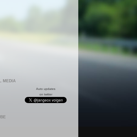
L MEDIA
Auto updates
on twitter
UBE