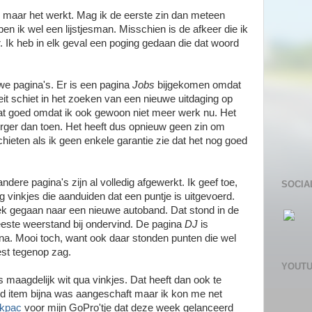
, maar het werkt. Mag ik de eerste zin dan meteen
en ik wel een lijstjesman. Misschien is de afkeer die ik
r. Ik heb in elk geval een poging gedaan die dat woord
euwe pagina's. Er is een pagina
Jobs
bijgekomen omdat
eit schiet in het zoeken van een nieuwe uitdaging op
 dat goed omdat ik ook gewoon niet meer werk nu. Het
erger dan toen. Het heeft dus opnieuw geen zin om
ieten als ik geen enkele garantie zie dat het nog goed
ndere pagina's zijn al volledig afgewerkt. Ik geef toe,
SOCIA
g vinkjes die aanduiden dat een puntje is uitgevoerd.
oek gegaan naar een nieuwe autoband. Dat stond in de
 meeste weerstand bij ondervind. De pagina
DJ
is
na. Mooi toch, want ook daar stonden punten die wel
est tegenop zag.
YOUT
s maagdelijk wit qua vinkjes. Dat heeft dan ook te
ld item bijna was aangeschaft maar ik kon me net
ckpac
voor mijn GoPro'tje dat deze week gelanceerd