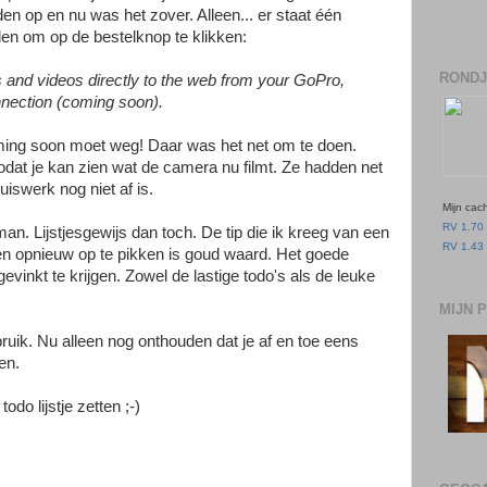
en op en nu was het zover. Alleen... er staat één
den om op de bestelknop te klikken:
RONDJ
 and videos directly to the web from your GoPro,
nection (coming soon).
ming soon moet weg! Daar was het net om te doen.
dat je kan zien wat de camera nu filmt. Ze hadden net
iswerk nog niet af is.
Mijn cac
RV 1.70 
man. Lijstjesgewijs dan toch. De tip die ik kreeg van een
RV 1.43 
n opnieuw op te pikken is goud waard. Het goede
evinkt te krijgen. Zowel de lastige todo's als de leuke
MIJN 
bruik. Nu alleen nog onthouden dat je af en toe eens
en.
do lijstje zetten ;-)