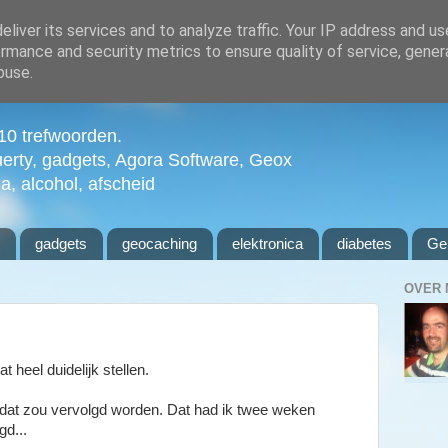
liver its services and to analyze traffic. Your IP address and u
rmance and security metrics to ensure quality of service, gene
buse.
n 10 trefwoorden.
uerty, gadgets, Agora Software, Geox
ia, alcohol, afscheid
l
gadgets
geocaching
elektronica
diabetes
Ge
OVER 
t heel duidelijk stellen.
dat zou vervolgd worden. Dat had ik twee weken
gd...