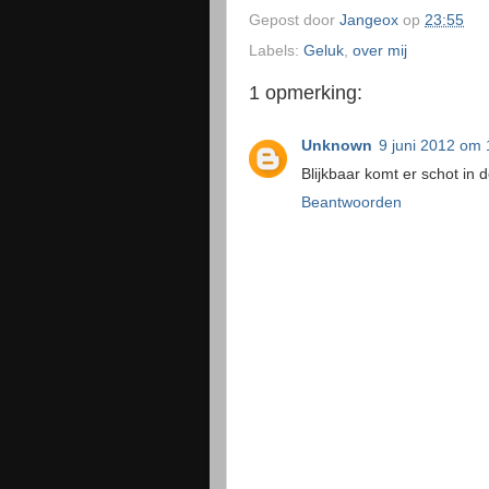
Gepost door
Jangeox
op
23:55
Labels:
Geluk
,
over mij
1 opmerking:
Unknown
9 juni 2012 om 
Blijkbaar komt er schot in 
Beantwoorden