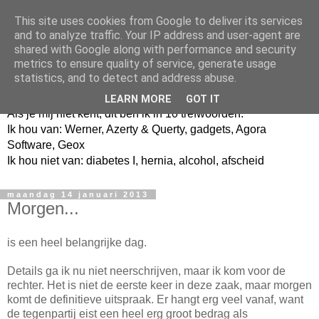
This site uses cookies from Google to deliver its services
and to analyze traffic. Your IP address and user-agent are
shared with Google along with performance and security
metrics to ensure quality of service, generate usage
Jangeox' blog
statistics, and to detect and address abuse.
LEARN MORE
GOT IT
Als je mij niet kent, dit ben ik in 10 trefwoorden.
Ik hou van: Werner, Azerty & Querty, gadgets, Agora
Software, Geox
Ik hou niet van: diabetes I, hernia, alcohol, afscheid
maandag 14 januari 2013
Morgen...
is een heel belangrijke dag.
Details ga ik nu niet neerschrijven, maar ik kom voor de
rechter. Het is niet de eerste keer in deze zaak, maar morgen
komt de definitieve uitspraak. Er hangt erg veel vanaf, want
de tegenpartij eist een heel erg groot bedrag als