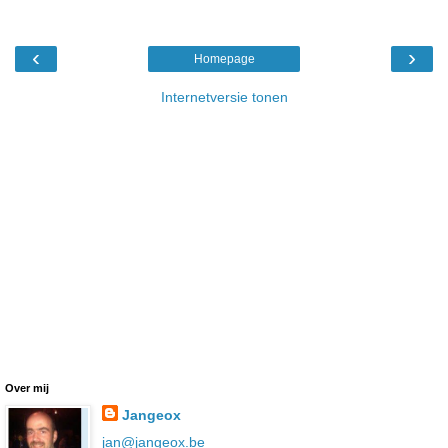
‹
›
Homepage
Internetversie tonen
Over mij
Jangeox
jan@jangeox.be