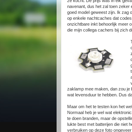
ze kocht. De prijs was in elk geva
navenant, dus het zal toen zeker 
goed model geweest zijn. Ik zag 
op enkele nachtcaches dat codes
onzichtbare inkt behoorlijk meer 
die mijn collega cachers bij zich 
zaklamp mee maken, dan zou je be
wat levensduur te hebben. Dus da
Maar om het te testen kon het wel
Normaal heb je wel wat elektroni
te doen branden, maar de opstelli
lukte best met batterijen die niet h
verbruiken op deze foto ongevee