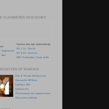
E VLAANDEREN GEOCACHES
Caches met mijn soldeerdhulp:
hes:
RV 1.14 : Brecht
: Zwijndrecht
RV 3.05 : Beveren
: Niel
BB5 Tombraider: Circle of life
PROJECTEN OP MANCAVE
Pan & Tilt met Wii Nunchuk
Geocache MP3box
Lightbox 360
Useless box
Thermostaat met stappenmotor
Geocache codeslot