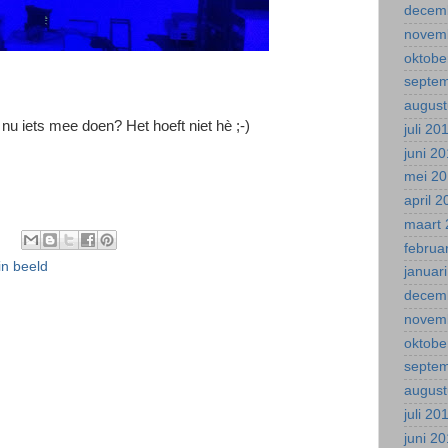
decem
novem
oktobe
septe
august
u iets mee doen? Het hoeft niet hè ;-)
juli 20
juni 2
mei 2
april 
maart 
februa
in beeld
januar
decem
novem
oktobe
septe
august
juli 20
juni 2