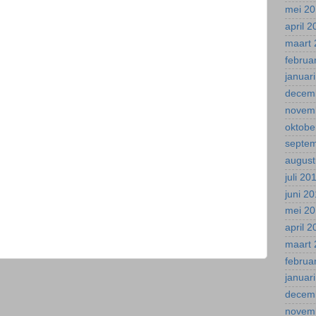
mei 2
april 
maart 
februa
januar
decem
novem
oktobe
septe
august
juli 20
juni 2
mei 2
april 
maart 
februa
januar
decem
novem