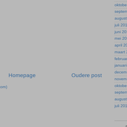
oktobe
septe
august
juli 20
juni 2
mei 2
april 
maart 
februa
januar
decem
Homepage
Oudere post
novem
oktobe
tom)
septe
august
juli 20
.........