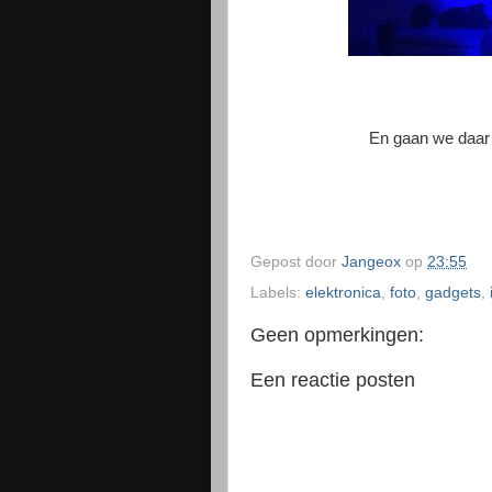
En gaan we daar n
Gepost door
Jangeox
op
23:55
Labels:
elektronica
,
foto
,
gadgets
,
Geen opmerkingen:
Een reactie posten