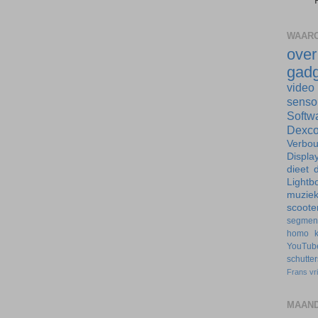
WAARO
ove
gadg
video
senso
Softw
Dexc
Verbo
Displa
dieet
d
Lightb
muzie
scoote
segmen
homo
YouTub
schutte
Frans
vr
MAAND