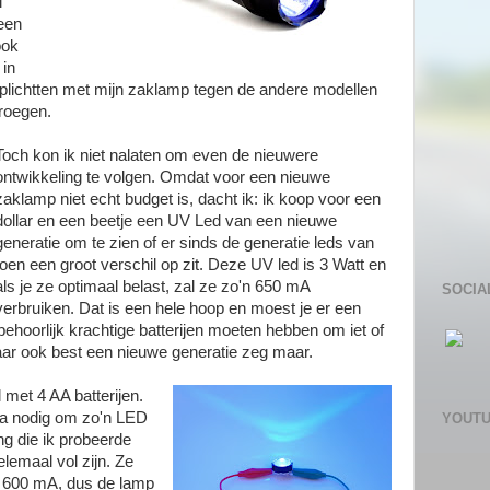
l
een
ook
 in
oplichtten met mijn zaklamp tegen de andere modellen
droegen.
Toch kon ik niet nalaten om even de nieuwere
ontwikkeling te volgen. Omdat voor een nieuwe
zaklamp niet echt budget is, dacht ik: ik koop voor een
dollar en een beetje een UV Led van een nieuwe
generatie om te zien of er sinds de generatie leds van
toen een groot verschil op zit. Deze UV led is 3 Watt en
als je ze optimaal belast, zal ze zo'n 650 mA
SOCIA
verbruiken. Dat is een hele hoop en moest je er een
hoorlijk krachtige batterijen moeten hebben om iet of
ar ook best een nieuwe generatie zeg maar.
 met 4 AA batterijen.
ca nodig om zo'n LED
YOUT
ng die ik probeerde
elemaal vol zijn. Ze
r 600 mA, dus de lamp