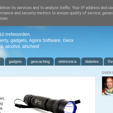
liver its services and to analyze traffic. Your IP address and u
rmance and security metrics to ensure quality of service, gene
buse.
n 10 trefwoorden.
uerty, gadgets, Agora Software, Geox
ia, alcohol, afscheid
l
gadgets
geocaching
elektronica
diabetes
Ge
OVER 
et.
ig
ik