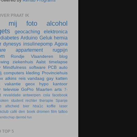
Powered by
Rehab Programs
VER PRAAT IK
r mij
foto
alcohol
ets
geocaching
elektronica
diabetes
Arduino
Geluk
hernia
r
dynesys
insulinepomp
Agora
are
appartement
rugpijn
om
Rondje Vlaanderen
blog
uwing
ziekenhuis
Aalst
timelapse
y
Mindfulness
software
PCB
auto
j
computers
kleding
Provinciehuis
ox
atkins
reis
vandaag
gay
katten
k
vakantie
geox
hypo
kantoor
r
televisie
GoPro
Maarten
arts
7-
t
revalidatie
antwerpen
cola
facebook
koken
student
rechter
therapie
Spanje
e
afscheid
bier
hba1c
koffie
laser
rsclub
café
den boek
dromen
film
tattoo
iendschap
djembé
fun
 TOP 5