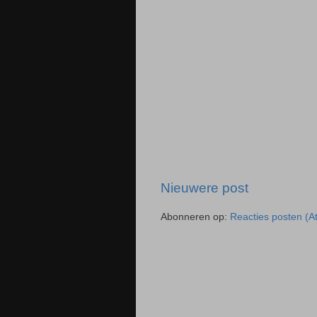
Nieuwere post
Abonneren op:
Reacties posten (A