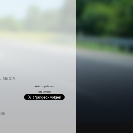
L MEDIA
Auto updates
on twitter
UBE