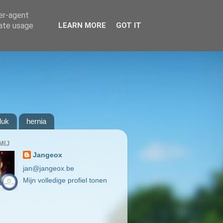
ser-agent
rate usage
LEARN MORE
GOT IT
luk
hernia
MIJ
Jangeox
jan@jangeox.be
Mijn volledige profiel tonen