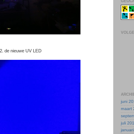
GEOCA
VOLG
2. de nieuwe UV LED
ARCHI
juni 2
maart 
septe
juli 20
januar