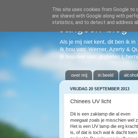
This site uses cookies from Google to de
are shared with Google along with perfo
statistics, and to detect and address a
Jangeox' blog
Als je mij niet kent, dit ben ik i
Ik hou van: Werner, Azerty & Q
Ik hou niet van: diabetes I, hern
over mij
in beeld
alcoho
VRIJDAG 20 SEPTEMBER 2013
Chinees UV licht
Dit is een zaklamp die al even
meegaat zoals je misschien wel zi
Het is een UV lamp die erg kracht
is, of dat is toch wat ik dacht toen 