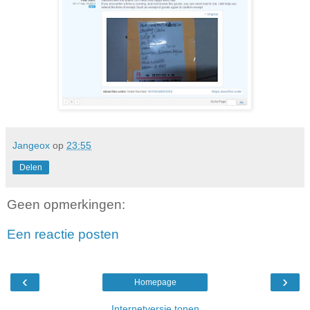
Jangeox
op
23:55
Delen
Geen opmerkingen:
Een reactie posten
‹
›
Homepage
Internetversie tonen