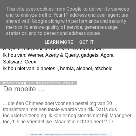
This site uses cookies from Google to deliver its services
and to analyze traffic. Your IP address and user-agent are
shared with Google along with performance and security
metrics to ensure quality of service, generate usage
Jangeox' blog
statistics, and to detect and address abuse.
LEARN MORE
GOT IT
Als je mij niet kent, dit ben ik in 10 trefwoorden.
Ik hou van: Werner, Azerty & Querty, gadgets, Agora
Software, Geox
Ik hou niet van: diabetes I, hernia, alcohol, afscheid
woensdag 18 september 2013
De moeite ...
... die één Chinees doet voor een bestelling van 20
transistoren met een totale waarde van 4$. Dat is dus
inclusief verzending. Ik kan er nog steeds niet bij! Maar geef
toe, 't is ne vriendelijke. Maar of ie echt zo heet ? :D