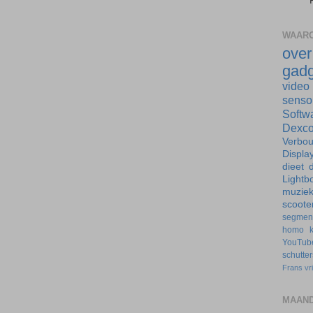
WAARO
ove
gadg
video
senso
Softw
Dexc
Verbo
Displa
dieet
d
Lightb
muzie
scoote
segmen
homo
YouTub
schutte
Frans
vr
MAAND