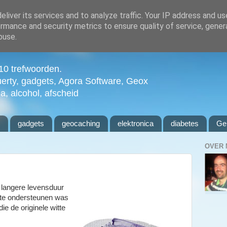
liver its services and to analyze traffic. Your IP address and u
rmance and security metrics to ensure quality of service, gene
buse.
n 10 trefwoorden.
uerty, gadgets, Agora Software, Geox
ia, alcohol, afscheid
l
gadgets
geocaching
elektronica
diabetes
Ge
OVER 
e langere levensduur
te ondersteunen was
e de originele witte