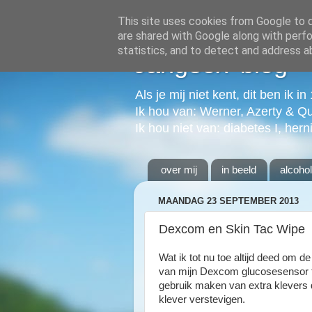
This site uses cookies from Google to de
are shared with Google along with perfo
statistics, and to detect and address a
Jangeox' blog
Als je mij niet kent, dit ben ik i
Ik hou van: Werner, Azerty & Q
Ik hou niet van: diabetes I, hern
over mij
in beeld
alcoho
MAANDAG 23 SEPTEMBER 2013
Dexcom en Skin Tac Wipe
Wat ik tot nu toe altijd deed om d
van mijn Dexcom glucosesensor 
gebruik maken van extra klevers di
klever verstevigen.