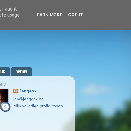
ser-agent
rate usage
LEARN MORE
GOT IT
luk
hernia
MIJ
Jangeox
jan@jangeox.be
Mijn volledige profiel tonen