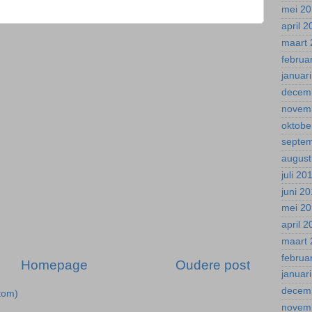
mei 2
april 
maart 
februa
januar
decem
novem
oktobe
septe
august
juli 20
juni 2
mei 2
april 
maart 
februa
Homepage
Oudere post
januar
decem
tom)
novem