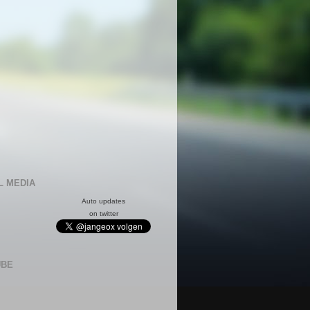
L MEDIA
Auto updates
on twitter
UBE