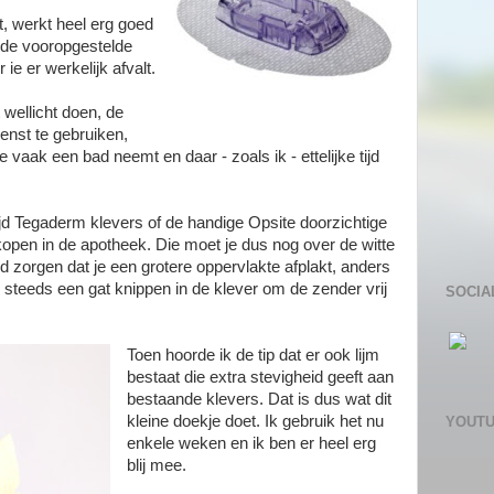
, werkt heel erg goed
 de vooropgestelde
ie er werkelijk afvalt.
 wellicht doen, de
nst te gebruiken,
je vaak een bad neemt en daar - zoals ik - ettelijke tijd
tijd Tegaderm klevers of de handige Opsite doorzichtige
nkopen in de apotheek. Die moet je dus nog over de witte
d zorgen dat je een grotere oppervlakte afplakt, anders
k steeds een gat knippen in de klever om de zender vrij
SOCIA
Toen hoorde ik de tip dat er ook lijm
bestaat die extra stevigheid geeft aan
bestaande klevers. Dat is dus wat dit
kleine doekje doet. Ik gebruik het nu
YOUT
enkele weken en ik ben er heel erg
blij mee.