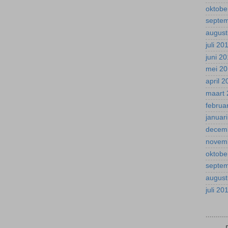
oktobe
septe
august
juli 20
juni 2
mei 2
april 
maart 
februa
januar
decem
novem
oktobe
septe
august
juli 20
.........