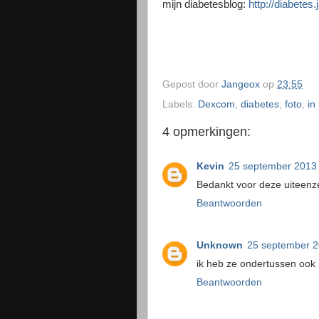
mijn diabetesblog:
http://diabetes
Gepost door
Jangeox
op
23:55
Labels:
Dexcom
,
diabetes
,
foto
,
in
4 opmerkingen:
Kevin
25 september 2013
Bedankt voor deze uiteenze
Beantwoorden
Unknown
25 september 
ik heb ze ondertussen ook 
Beantwoorden