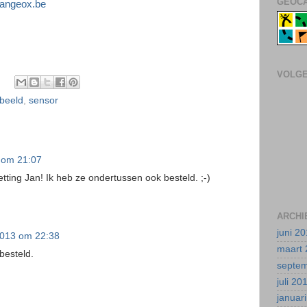
GEOCA
.jangeox.be
VOLG
 beeld
,
sensor
 om 21:07
tting Jan! Ik heb ze ondertussen ook besteld. ;-)
ARCHI
juni 2
2013 om 22:38
maart 
besteld.
septe
juli 20
januar