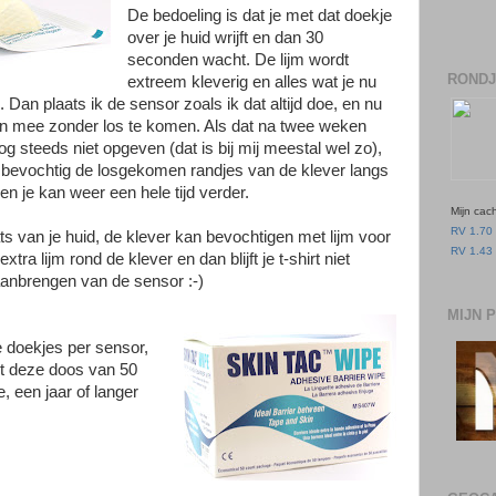
De bedoeling is dat je met dat doekje
over je huid wrijft en dan 30
seconden wacht. De lijm wordt
RONDJ
extreem kleverig en alles wat je nu
n. Dan plaats ik de sensor zoals ik dat altijd doe, en nu
en mee zonder los te komen. Als dat na twee weken
og steeds niet opgeven (dat is bij mij meestal wel zo),
 bevochtig de losgekomen randjes van de klever langs
 je kan weer een hele tijd verder.
Mijn cac
RV 1.70 
ats van je huid, de klever kan bevochtigen met lijm voor
RV 1.43 
ra lijm rond de klever en dan blijft je t-shirt niet
 aanbrengen van de sensor :-)
MIJN 
e doekjes per sensor,
et deze doos van 50
, een jaar of langer