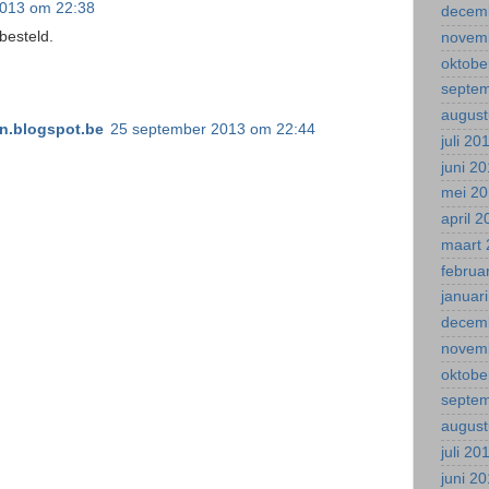
2013 om 22:38
decem
besteld.
novem
oktobe
septe
august
.blogspot.be
25 september 2013 om 22:44
juli 20
juni 2
mei 2
april 
maart 
februa
januar
decem
novem
oktobe
septe
august
juli 20
juni 2