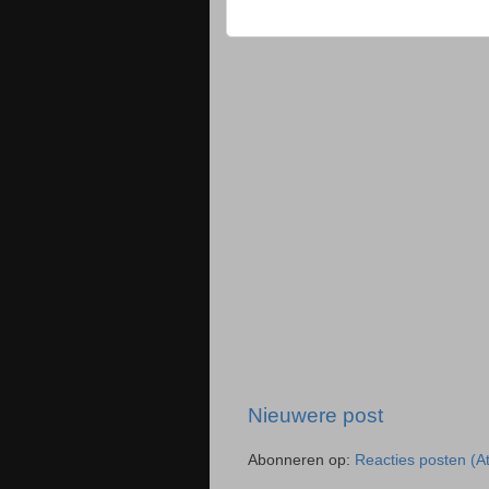
Nieuwere post
Abonneren op:
Reacties posten (A