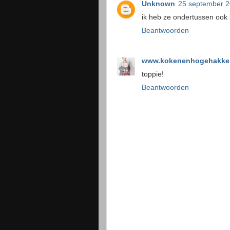
Unknown
25 september 
ik heb ze ondertussen ook 
Beantwoorden
www.kokenenhogehakken
toppie!
Beantwoorden