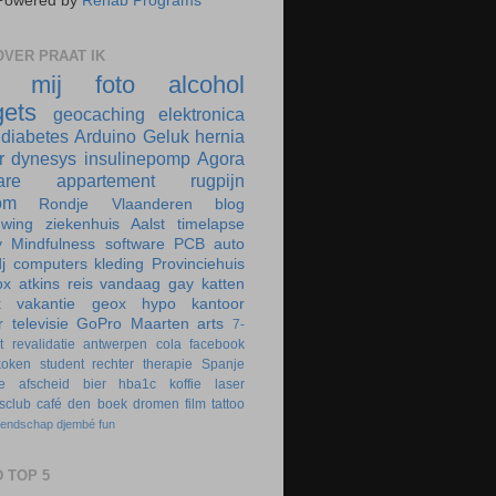
Powered by
Rehab Programs
VER PRAAT IK
r mij
foto
alcohol
ets
geocaching
elektronica
diabetes
Arduino
Geluk
hernia
r
dynesys
insulinepomp
Agora
are
appartement
rugpijn
om
Rondje Vlaanderen
blog
uwing
ziekenhuis
Aalst
timelapse
y
Mindfulness
software
PCB
auto
j
computers
kleding
Provinciehuis
ox
atkins
reis
vandaag
gay
katten
k
vakantie
geox
hypo
kantoor
r
televisie
GoPro
Maarten
arts
7-
t
revalidatie
antwerpen
cola
facebook
koken
student
rechter
therapie
Spanje
e
afscheid
bier
hba1c
koffie
laser
rsclub
café
den boek
dromen
film
tattoo
iendschap
djembé
fun
 TOP 5