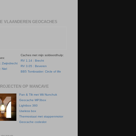
E VLAANDEREN GEOCACHES
Caches met mijn soldeerdhulp:
hes:
RV 1.14 : Brecht
: Zwijndrecht
RV 3.05 : Beveren
: Niel
BB5 Tombraider: Circle of life
PROJECTEN OP MANCAVE
Pan & Tilt met Wii Nunchuk
Geocache MP3box
Lightbox 360
Useless box
Thermostaat met stappenmotor
Geocache codeslot