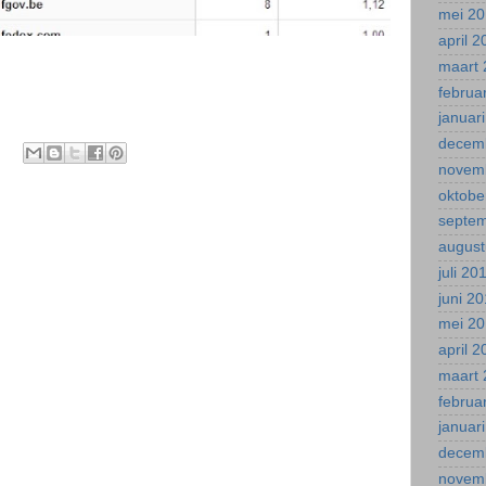
mei 2
april 
maart 
februa
januar
decem
novem
oktobe
septe
august
juli 20
juni 2
mei 2
april 
maart 
februa
januar
decem
novem