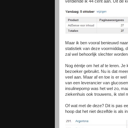
verdiende ik 44 cent aan. Uit de k
Maar ik ben vooral benieuwd naar d
statistiek van deze voormiddag, d
zal wel behoorlijk slechter worden 
Nog ééntje om het af te leren. J
bezoeker gebruikt. Nu is dat mees
veel aan. Maar af en toe is er we
van een leverancier van glucosem
insulinepomp was het wel zo, maa
ziekenhuis ook trouwens, ik stel 
Of wat met de deze? Dit is pas ee
hoop dat het niet dezelfde is als i