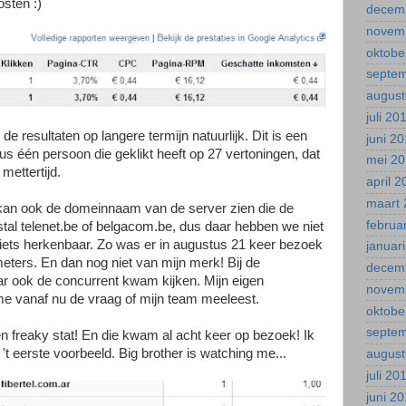
osten :)
decem
novem
oktobe
septe
august
juli 20
e resultaten op langere termijn natuurlijk. Dit is een
juni 2
us één persoon die geklikt heeft op 27 vertoningen, dat
mei 2
mettertijd.
april 
maart 
e kan ook de domeinnaam van de server zien die de
februa
tal telenet.be of belgacom.be, dus daar hebben we niet
l iets herkenbaar. Zo was er in augustus 21 keer bezoek
januar
eters. En dan nog niet van mijn merk! Bij de
decem
r ook de concurrent kwam kijken. Mijn eigen
novem
me vanaf nu de vraag of mijn team meeleest.
oktobe
septe
n freaky stat! En die kwam al acht keer op bezoek! Ik
n 't eerste voorbeeld. Big brother is watching me...
august
juli 20
juni 2