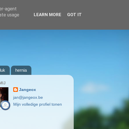
ser-agent
rate usage
LEARN MORE
GOT IT
luk
hernia
MIJ
Jangeox
jan@jangeox.be
Mijn volledige profiel tonen