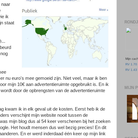
t naar
e
ie ik
RONDJ
jn staat
...
ebeurd
 nog
Mijn cac
RV 1.70 
RV 1.43 
mee
 er nu euro's mee gemoeid zijn. Niet veel, maar ik ben
oor mijn 10€ aan advertentieruimte opgebruikt is. En ik
MIJN 
 wordt door de opbrengsten van de advertentieruimte
ag kwam ik in elk geval uit de kosten. Eerst heb ik de
ders verschijnt mijn website nooit tussen de
as mijn blog dus al 54 keer verschenen bij het zoeken
ogle. Het houdt mensen dus wel bezig precies! En dit
Vlaanderen. En er werd inderdaad één keer op mijn link