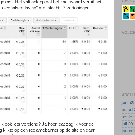
GEOCA
gekost. Het valt ook op dat het zoekwoord veruit het
 "alcoholverslaving" met slechts 7 vertoningen.
VOLG
ARCHI
juni 2
maart 
septe
juli 20
ik ook iets verdiend? Ja hoor, dat zag ik voor de
rg klikte op een reclamebanner op de site en daar
januar