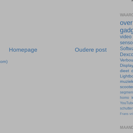
WAARO
ove
gadg
video
senso
Softw
Homepage
Oudere post
Dexc
Verbo
tom)
Displa
dieet
d
Lightb
muzie
scoote
segmen
homo
YouTub
schutte
Frans
vr
MAAND