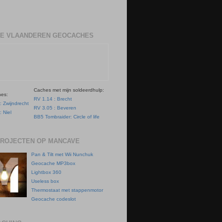
E VLAANDEREN GEOCACHES
Caches met mijn soldeerdhulp:
hes:
RV 1.14 : Brecht
: Zwijndrecht
RV 3.05 : Beveren
: Niel
BB5 Tombraider: Circle of life
PROJECTEN OP MANCAVE
Pan & Tilt met Wii Nunchuk
Geocache MP3box
Lightbox 360
Useless box
Thermostaat met stappenmotor
Geocache codeslot