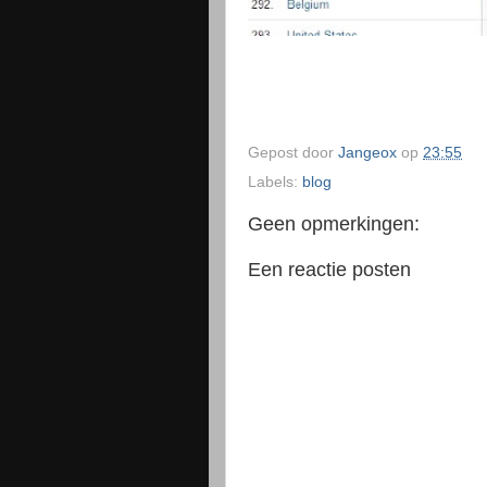
Gepost door
Jangeox
op
23:55
Labels:
blog
Geen opmerkingen:
Een reactie posten