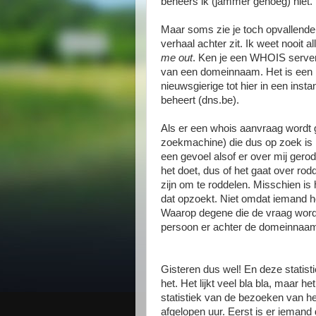
beheers ik (jammer genoeg) niet.
Maar soms zie je toch opvallende
verhaal achter zit. Ik weet nooit a
me out
. Ken je een WHOIS server?
van een domeinnaam. Het is een p
nieuwsgierige tot hier in een inst
beheert (dns.be).
Als er een whois aanvraag wordt g
zoekmachine) die dus op zoek is na
een gevoel alsof er over mij gero
het doet, dus of het gaat over ro
zijn om te roddelen. Misschien is
dat opzoekt. Niet omdat iemand hee
Waarop degene die de vraag wordt
persoon er achter de domeinnaam 
Gisteren dus wel! En deze statist
het. Het lijkt veel bla bla, maar he
statistiek van de bezoeken van he
afgelopen uur. Eerst is er iemand 