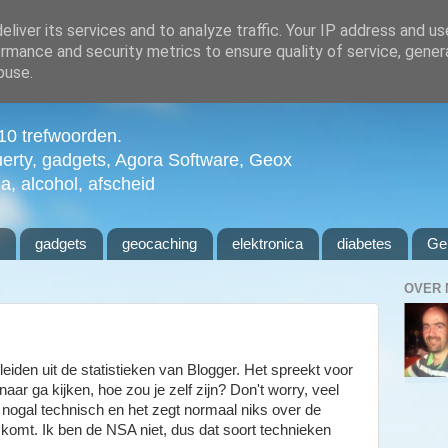
liver its services and to analyze traffic. Your IP address and u
rmance and security metrics to ensure quality of service, gene
buse.
n 10 trefwoorden.
uerty, gadgets, Agora Software, Geox
ia, alcohol, afscheid
l
gadgets
geocaching
elektronica
diabetes
Ge
OVER 
fleiden uit de statistieken van Blogger. Het spreekt voor
aar ga kijken, hoe zou je zelf zijn? Don't worry, veel
 is nogal technisch en het zegt normaal niks over de
t komt. Ik ben de NSA niet, dus dat soort technieken