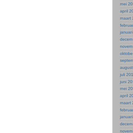
mei 2
april 
maart 
februa
januar
decem
novem
oktobe
septe
august
juli 20
juni 2
mei 2
april 
maart 
februa
januar
decem
novem