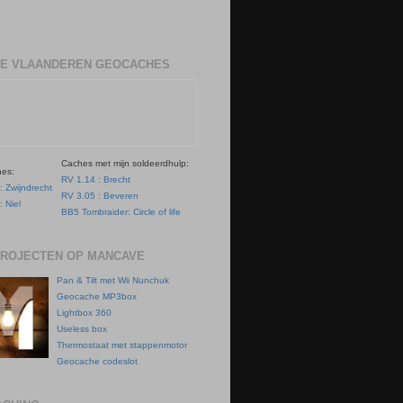
E VLAANDEREN GEOCACHES
Caches met mijn soldeerdhulp:
hes:
RV 1.14 : Brecht
: Zwijndrecht
RV 3.05 : Beveren
: Niel
BB5 Tombraider: Circle of life
PROJECTEN OP MANCAVE
Pan & Tilt met Wii Nunchuk
Geocache MP3box
Lightbox 360
Useless box
Thermostaat met stappenmotor
Geocache codeslot