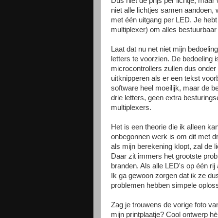
Dus niet de prijs per lichtje, maa
niet alle lichtjes samen aandoen,
met één uitgang per LED. Je hebt
multiplexer) om alles bestuurbaar
Laat dat nu net niet mijn bedoelin
letters te voorzien. De bedoeling is
microcontrollers zullen dus onde
uitknipperen als er een tekst voo
software heel moeilijk, maar de b
drie letters, geen extra besturin
multiplexers.
Het is een theorie die ik alleen k
onbegonnen werk is om dit met dr
als mijn berekening klopt, zal de l
Daar zit immers het grootste pro
branden. Als alle LED's op één ri
Ik ga gewoon zorgen dat ik ze du
problemen hebben simpele oploss
Zag je trouwens de vorige foto va
mijn printplaatje? Cool ontwerp hè