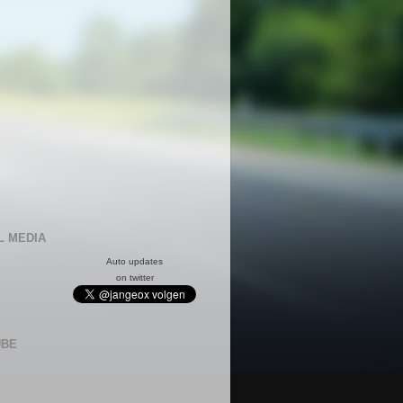
L MEDIA
Auto updates
on twitter
UBE