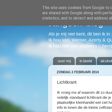
This site uses cookies from Google to de
are shared with Google along with perfo
statistics, and to detect and address a
Jangeox' blog
Als je mij niet kent, dit ben ik i
Ik hou van: Werner, Azerty & Q
Ik hou niet van: diabetes I, hern
over mij
in beeld
alcoho
ZONDAG 2 FEBRUARI 2014
Lichtkrant
Ik vroeg me af waarom dit zo duur
redelijk standaard lichtkrant die je
plaatselijke kleinhandel wel ziet
info te tonen die de kleine zelfsta