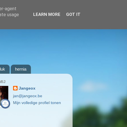
ser-agent
rate usage
LEARN MORE
GOT IT
luk
hernia
MIJ
Jangeox
jan@jangeox.be
Mijn volledige profiel tonen