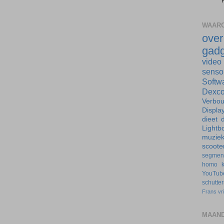
WAARO
ove
gadg
video
senso
Softw
Dexc
Verbo
Displa
dieet
d
Lightb
muzie
scoote
segmen
homo
YouTub
schutte
Frans
vr
MAAND