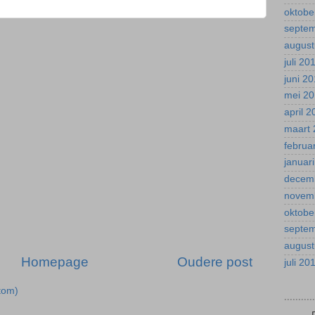
oktobe
septe
august
juli 20
juni 2
mei 2
april 
maart 
februa
januar
decem
novem
oktobe
septe
august
Homepage
Oudere post
juli 20
tom)
.........