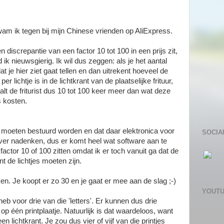
wam ik tegen bij mijn Chinese vrienden op AliExpress.
n discrepantie van een factor 10 tot 100 in een prijs zit,
 ik nieuwsgierig. Ik wil dus zeggen: als je het aantal
dat je hier ziet gaat tellen en dan uitrekent hoeveel de
 per lichtje is in de lichtkrant van de plaatselijke frituur,
alt de friturist dus 10 tot 100 keer meer dan wat deze
s kosten.
es moeten bestuurd worden en dat daar elektronica voor
SOCIA
ver nadenken, dus er komt heel wat software aan te
e factor 10 of 100 zitten omdat ik er toch vanuit ga dat de
t de lichtjes moeten zijn.
n. Je koopt er zo 30 en je gaat er mee aan de slag ;-)
YOUT
eb voor drie van die 'letters'. Er kunnen dus drie
s op één printplaatje. Natuurlijk is dat waardeloos, want
een lichtkrant. Je zou dus vier of vijf van die printjes