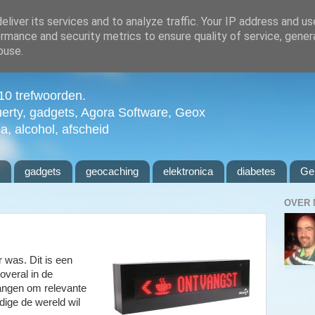
liver its services and to analyze traffic. Your IP address and u
rmance and security metrics to ensure quality of service, gene
buse.
n 10 trefwoorden.
uerty, gadgets, Agora Software, Geox
ia, alcohol, afscheid
l
gadgets
geocaching
elektronica
diabetes
Ge
OVER 
 was. Dit is een
 overal in de
 hangen om relevante
ndige de wereld wil