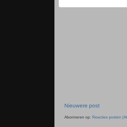
Nieuwere post
Abonneren op:
Reacties posten (A