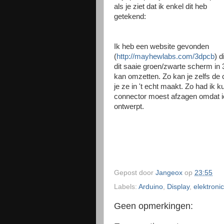
als je ziet dat ik enkel dit heb
getekend:
Ik heb een website gevonden
(
http://mayhewlabs.com/3dpcb
) d
dit saaie groen/zwarte scherm in
kan omzetten. Zo kan je zelfs de 
je ze in 't echt maakt. Zo had ik 
connector moest afzagen omdat ie e
ontwerpt.
Gepost door
Jangeox
op
23:55
Labels:
Arduino
,
Display
,
elektroni
Geen opmerkingen: