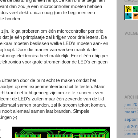
r wel de besturing is een ramp. Je kan om te beginnen
GEOCA
 want dan zou je een microcontroller moeten hebben
 dus veel elektronica nodig (om te beginnen een
 te houden.
g zijn. Ik ga proberen om één microcontroller per drie
VOLG
 dat je één printplaatje zal krijgen voor drie letters. De
r elkaar moeten beslissen welke LED's moeten aan- en
rbij loopt. Door die manier van werken maak ik de
esturingselektronica heel makkelijk. Enkel één chip per
gselektronica voor grote stromen door de LED's en geen
an uittesten door de print echt te maken omdat het
aadjes op een experimenteerbord uit te testen. Maar
ichtkrant net licht genoeg zijn om ze te kunnen lezen.
ARCHI
bleem: de LED's zullen maar één zevende van de tijd
juni 2
j allemaal samen branden, zal ik stroom tekort komen.
s nooit allemaal samen laat branden. Simpele
maart 
ingen ;-)
septe
juli 20
n
januar
,