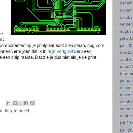
decem
novem
oktobe
septe
august
ie
juli 20
 3D
componenten op je printplaat echt zien staan, nog voor
juni 2
kunnen vermijden dat ik in
mijn vorig ontwerp
een
mei 2
en chip raakte. Dat zie je dus niet als je de print
april 
maart 
februa
januar
decem
novem
oktobe
septe
ca
,
foto
,
in beeld
august
juli 20
juni 2