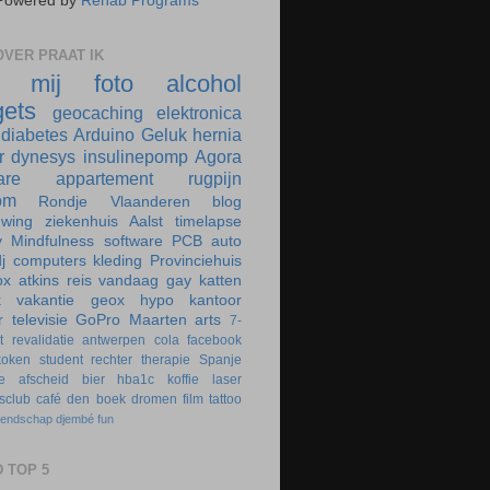
Powered by
Rehab Programs
VER PRAAT IK
r mij
foto
alcohol
ets
geocaching
elektronica
diabetes
Arduino
Geluk
hernia
r
dynesys
insulinepomp
Agora
are
appartement
rugpijn
om
Rondje Vlaanderen
blog
uwing
ziekenhuis
Aalst
timelapse
y
Mindfulness
software
PCB
auto
j
computers
kleding
Provinciehuis
ox
atkins
reis
vandaag
gay
katten
k
vakantie
geox
hypo
kantoor
r
televisie
GoPro
Maarten
arts
7-
t
revalidatie
antwerpen
cola
facebook
koken
student
rechter
therapie
Spanje
e
afscheid
bier
hba1c
koffie
laser
rsclub
café
den boek
dromen
film
tattoo
iendschap
djembé
fun
 TOP 5