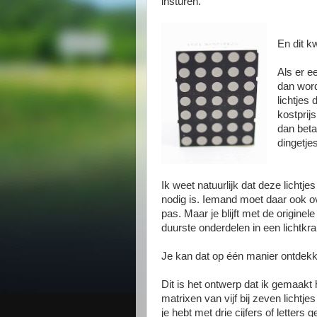
insturen.
En dit k
Als er ee
dan word
lichtjes 
kostprijs
dan beta
dingetje
Ik weet natuurlijk dat deze lichtj
nodig is. Iemand moet daar ook o
pas. Maar je blijft met de originel
duurste onderdelen in een lichtkran
Je kan dat op één manier ontdekke
Dit is het ontwerp dat ik gemaakt h
matrixen van vijf bij zeven lichtje
je hebt met drie cijfers of letters g