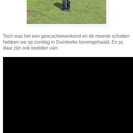
Toch was het een geocacheweekend en de meeste schatten
hebben we op zondag in Duinkerke bovengehaald. En ja,
daar zijn ook beelden van: