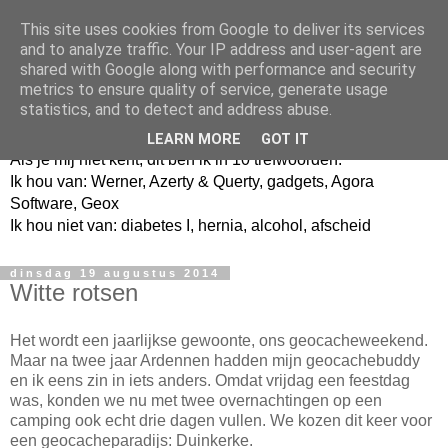
This site uses cookies from Google to deliver its services
and to analyze traffic. Your IP address and user-agent are
shared with Google along with performance and security
metrics to ensure quality of service, generate usage
Jangeox' blog
statistics, and to detect and address abuse.
LEARN MORE
GOT IT
Als je mij niet kent, dit ben ik in 10 trefwoorden.
Ik hou van: Werner, Azerty & Querty, gadgets, Agora
Software, Geox
Ik hou niet van: diabetes I, hernia, alcohol, afscheid
dinsdag 19 augustus 2014
Witte rotsen
Het wordt een jaarlijkse gewoonte, ons geocacheweekend.
Maar na twee jaar Ardennen hadden mijn geocachebuddy
en ik eens zin in iets anders. Omdat vrijdag een feestdag
was, konden we nu met twee overnachtingen op een
camping ook echt drie dagen vullen. We kozen dit keer voor
een geocacheparadijs: Duinkerke.