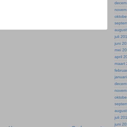
decem
novem
oktobe
septe
august
juli 20
juni 2
mei 2
april 
maart 
februa
januar
decem
novem
oktobe
septe
august
juli 20
juni 2