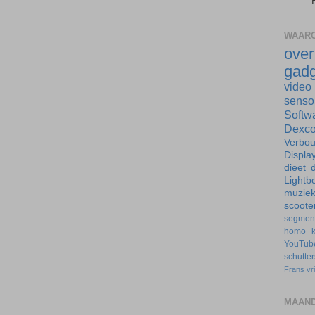
WAARO
ove
gadg
video
senso
Softw
Dexc
Verbo
Displa
dieet
d
Lightb
muzie
scoote
segmen
homo
YouTub
schutte
Frans
vr
MAAND