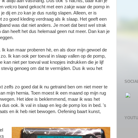
ik altijd aan vasthang. Dus ook 's nachts, daar kan je
en velcro band gekocht met een zakje waar de pomp in
je dij en zo kan je dus rustig slapen. Alleen, er is
t zo goed kleding verdraag als ik slaap. Het geeft een
band was dat niet anders. Je moet dat best wel strak
n dan heeft het dus helemaal geen nut meer. Dan kan je
leggen.
t. Ik kan maar proberen hè, en als door mijn gewoel de
zo. Ik kan ook per toeval in slaap vallen op de pomp,
kan niet per toeval wat knopjes indrukken die je lijf
 stevig genoeg om dat te vermijden. Dus ik wou het
SOCIA
t zelfs zo goed dat ik nu getraind ben om niet meer te
van mijn hernia. Toen moest ik een maand op mijn rug
bewegen. Het idee is beklemmend, maar ik was het
us ook. Ik val in slaap en leg de pomp los in bed. 's
laats en ik heb niet bewogen. Oefening baart kunst,
YOUT
el
iks