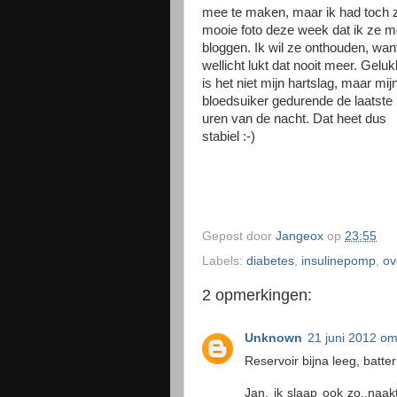
mee te maken, maar ik had toch 
mooie foto deze week dat ik ze m
bloggen. Ik wil ze onthouden, wan
wellicht lukt dat nooit meer. Geluk
is het niet mijn hartslag, maar mij
bloedsuiker gedurende de laatste
uren van de nacht. Dat heet dus
stabiel :-)
Gepost door
Jangeox
op
23:55
Labels:
diabetes
,
insulinepomp
,
ov
2 opmerkingen:
Unknown
21 juni 2012 o
Reservoir bijna leeg, batteri
Jan, ik slaap ook zo..naak