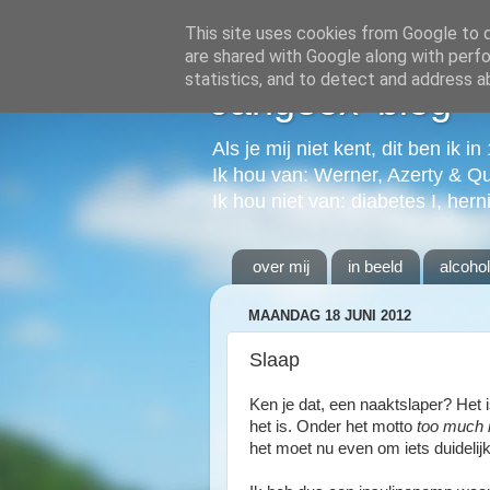
This site uses cookies from Google to de
are shared with Google along with perfo
statistics, and to detect and address a
Jangeox' blog
Als je mij niet kent, dit ben ik i
Ik hou van: Werner, Azerty & Q
Ik hou niet van: diabetes I, hern
over mij
in beeld
alcoho
MAANDAG 18 JUNI 2012
Slaap
Ken je dat, een naaktslaper? Het 
het is. Onder het motto
too much 
het moet nu even om iets duidelij