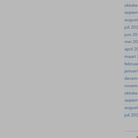
oktobe
septe
august
juli 20
juni 2
mei 2
april 
maart 
februa
januar
decem
novem
oktobe
septe
august
juli 20
.........