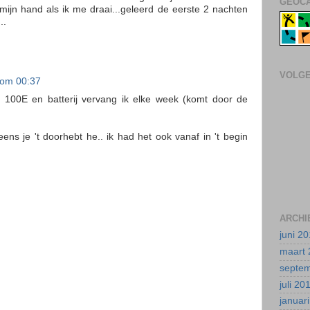
GEOCA
mijn hand als ik me draai...geleerd de eerste 2 nachten
..
VOLG
 om 00:37
t 100E en batterij vervang ik elke week (komt door de
ns je 't doorhebt he.. ik had het ook vanaf in 't begin
ARCHI
juni 2
maart 
septe
juli 20
januar