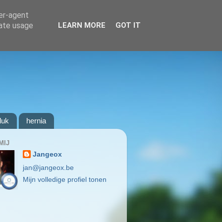
ser-agent
rate usage
LEARN MORE
GOT IT
luk
hernia
MIJ
Jangeox
jan@jangeox.be
Mijn volledige profiel tonen