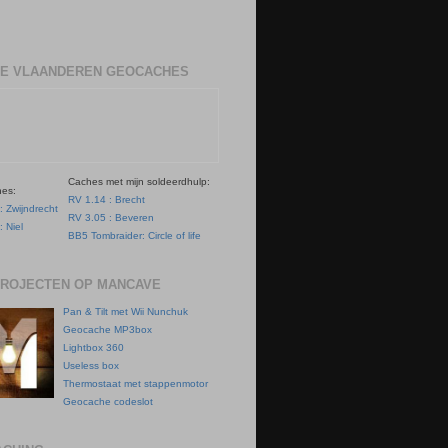
E VLAANDEREN GEOCACHES
Caches met mijn soldeerdhulp:
hes:
RV 1.14 : Brecht
: Zwijndrecht
RV 3.05 : Beveren
: Niel
BB5 Tombraider: Circle of life
PROJECTEN OP MANCAVE
Pan & Tilt met Wii Nunchuk
Geocache MP3box
Lightbox 360
Useless box
Thermostaat met stappenmotor
Geocache codeslot