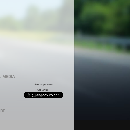
L MEDIA
Auto updates
on twitter
UBE