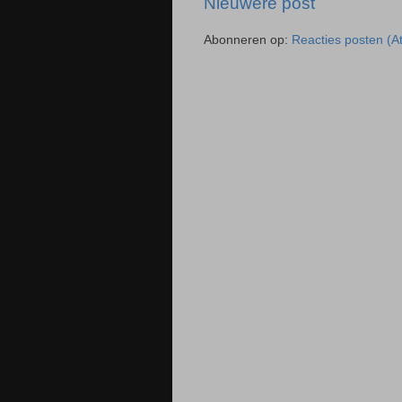
Nieuwere post
Abonneren op:
Reacties posten (A