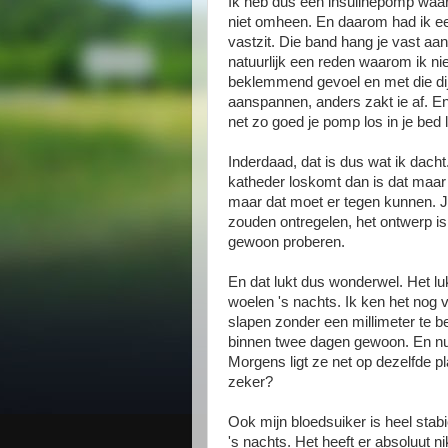
Ik heb dus een insulinepomp waar 
niet omheen. En daarom had ik e
vastzit. Die band hang je vast aan 
natuurlijk een reden waarom ik nie
beklemmend gevoel en met die dij
aanspannen, anders zakt ie af. E
net zo goed je pomp los in je bed 
Inderdaad, dat is dus wat ik dach
katheder loskomt dan is dat maar 
maar dat moet er tegen kunnen. Je 
zouden ontregelen, het ontwerp is
gewoon proberen.
En dat lukt dus wonderwel. Het luk
woelen 's nachts. Ik ken het nog 
slapen zonder een millimeter te 
binnen twee dagen gewoon. En nu d
Morgens ligt ze net op dezelfde p
zeker?
Ook mijn bloedsuiker is heel stabi
's nachts. Het heeft er absoluut n