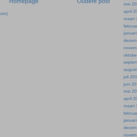
Homepage
Oudere post
mei 2
april 
tom)
maart 
februa
januar
decem
novem
oktobe
septe
august
juli 20
juni 2
mei 2
april 
maart 
februa
januar
decem
novem