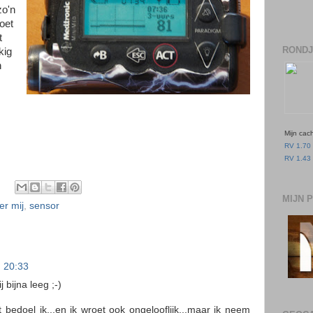
zo'n
oet
t
RONDJ
kig
n
Mijn cac
RV 1.70 
RV 1.43 
MIJN 
er mij
,
sensor
m 20:33
j bijna leeg ;-)
t bedoel ik...en ik wroet ook ongelooflijk...maar ik neem