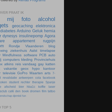
Powered by
Rehab Programs
VER PRAAT IK
r mij
foto
alcohol
ets
geocaching
elektronica
diabetes
Arduino
Geluk
hernia
r
dynesys
insulinepomp
Agora
are
appartement
rugpijn
om
Rondje Vlaanderen
blog
uwing
ziekenhuis
Aalst
timelapse
y
Mindfulness
software
PCB
auto
j
computers
kleding
Provinciehuis
ox
atkins
reis
vandaag
gay
katten
k
vakantie
geox
hypo
kantoor
r
televisie
GoPro
Maarten
arts
7-
t
revalidatie
antwerpen
cola
facebook
koken
student
rechter
therapie
Spanje
e
afscheid
bier
hba1c
koffie
laser
rsclub
café
den boek
dromen
film
tattoo
iendschap
djembé
fun
 TOP 5