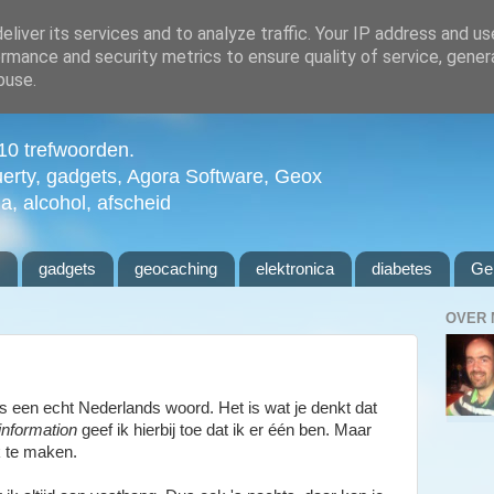
liver its services and to analyze traffic. Your IP address and u
rmance and security metrics to ensure quality of service, gene
buse.
n 10 trefwoorden.
uerty, gadgets, Agora Software, Geox
ia, alcohol, afscheid
l
gadgets
geocaching
elektronica
diabetes
Ge
OVER 
is een echt Nederlands woord. Het is wat je denkt dat
information
geef ik hierbij toe dat ik er één ben. Maar
k te maken.