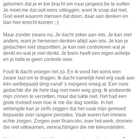
gekomen dat je er toe bracht om naar jangeox.be te surfen.
Je moet me dat ooit eens uitleggen, want ik snap dat niet.
God weet waarom mensen dat doen, daar aan denken en
dan hier terecht komen ;-)
Maar zonder zwans nu. Je dacht zeker aan iets. Je kan niet
anders, want je hersenen denken altijd aan iets. Je kan je
gedachten niet stopzettten, je kan niet controleren wat je
denkt en wat je niet denkt. Je brein heeft een eigen willetje
en je hebt er geen controle over.
Fout! Ik dacht vroeger net zo. En ik vond het soms een
zware last om te dragen. Ik dacht namelijk heel erg vaak aan
één welbepaald ding vanaf 's morgens vroeg al. Een nare
gedachte die de hele dag niet meer weg ging. Ik probeerde
mijn zinnen te verzetten, maar dat lukte niet. Het had een
grote invloed over hoe ik me die dag voelde. In het
verlengde kan je zelfs zeggen dat het vaak mijn gemoed
bepaalde over langere periodes. Vaak waren het immers
echte zorgen. Zorgen over financiën, over het werk, dromen
die niet uitkwamen, verwachtingen die me teleurstelden.