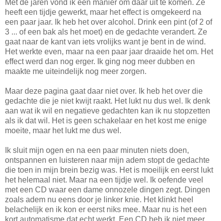
Met de jaren vond ik één manier om daar uit te komen. Ze
heeft een tijdje gewerkt, maar het effect is omgekeerd na
een paar jaar. Ik heb het over alcohol. Drink een pint (of 2 of
3 ... of een bak als het moet) en de gedachte verandert. Ze
gaat naar de kant van iets vrolijks want je bent in de wind.
Het werkte even, maar na een paar jaar draaide het om. Het
effect werd dan nog erger. Ik ging nog meer dubben en
maakte me uiteindelijk nog meer zorgen.
Maar deze pagina gaat daar niet over. Ik heb het over die
gedachte die je niet kwijt raakt. Het lukt nu dus wel. Ik denk
aan wat ik wil en negatieve gedachten kan ik nu stopzetten
als ik dat wil. Het is geen schakelaar en het kost me enige
moeite, maar het lukt me dus wel.
Ik sluit mijn ogen en na een paar minuten niets doen,
ontspannen en luisteren naar mijn adem stopt de gedachte
die toen in mijn brein bezig was. Het is moeilijk en eerst lukt
het helemaal niet. Maar na een tijdje wel. Ik oefende veel
met een CD waar een dame onnozele dingen zegt. Dingen
zoals adem nu eens door je linker knie. Het klinkt heel
belachelijk en ik kon er eerst niks mee. Maar nu is het een
kort automatisme dat echt werkt. Een CD heb ik niet meer