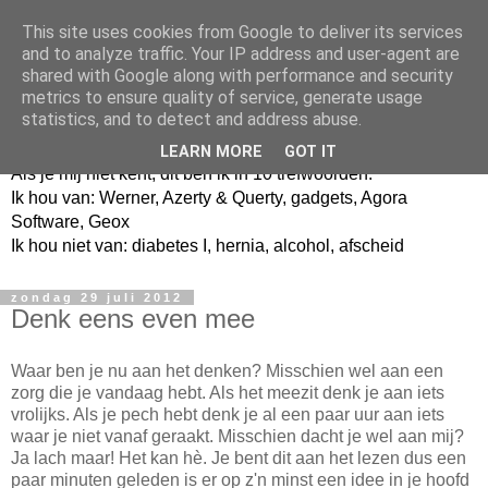
This site uses cookies from Google to deliver its services
and to analyze traffic. Your IP address and user-agent are
shared with Google along with performance and security
metrics to ensure quality of service, generate usage
Jangeox' blog
statistics, and to detect and address abuse.
LEARN MORE
GOT IT
Als je mij niet kent, dit ben ik in 10 trefwoorden.
Ik hou van: Werner, Azerty & Querty, gadgets, Agora
Software, Geox
Ik hou niet van: diabetes I, hernia, alcohol, afscheid
zondag 29 juli 2012
Denk eens even mee
Waar ben je nu aan het denken? Misschien wel aan een
zorg die je vandaag hebt. Als het meezit denk je aan iets
vrolijks. Als je pech hebt denk je al een paar uur aan iets
waar je niet vanaf geraakt. Misschien dacht je wel aan mij?
Ja lach maar! Het kan hè. Je bent dit aan het lezen dus een
paar minuten geleden is er op z'n minst een idee in je hoofd