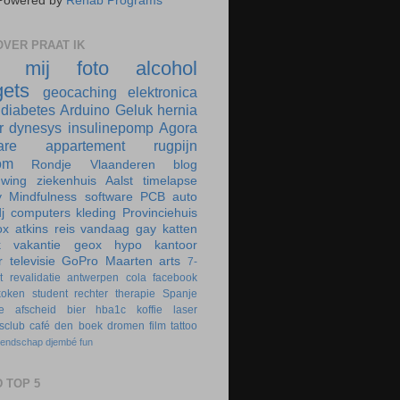
Powered by
Rehab Programs
VER PRAAT IK
r mij
foto
alcohol
ets
geocaching
elektronica
diabetes
Arduino
Geluk
hernia
r
dynesys
insulinepomp
Agora
are
appartement
rugpijn
om
Rondje Vlaanderen
blog
uwing
ziekenhuis
Aalst
timelapse
y
Mindfulness
software
PCB
auto
j
computers
kleding
Provinciehuis
ox
atkins
reis
vandaag
gay
katten
k
vakantie
geox
hypo
kantoor
r
televisie
GoPro
Maarten
arts
7-
t
revalidatie
antwerpen
cola
facebook
koken
student
rechter
therapie
Spanje
e
afscheid
bier
hba1c
koffie
laser
rsclub
café
den boek
dromen
film
tattoo
iendschap
djembé
fun
 TOP 5