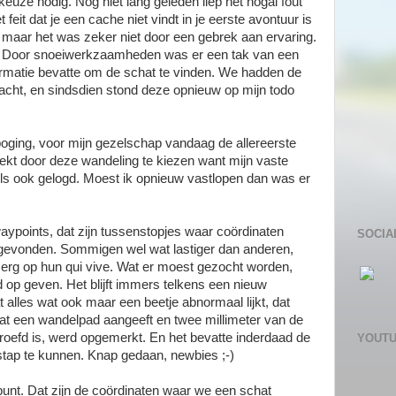
euze nodig. Nog niet lang geleden liep het nogal fout
 feit dat je een cache niet vindt in je eerste avontuur is
, maar het was zeker niet door een gebrek aan ervaring.
in. Door snoeiwerkzaamheden was er een tak van een
rmatie bevatte om de schat te vinden. We hadden de
acht, en sindsdien stond deze opnieuw op mijn todo
oging, voor mijn gezelschap vandaag de allereerste
ekt door deze wandeling te kiezen want mijn vaste
 ook gelogd. Moest ik opnieuw vastlopen dan was er
aypoints, dat zijn tussenstopjes waar coördinaten
SOCIA
ot gevonden. Sommigen wel wat lastiger dan anderen,
erg op hun qui vive. Wat er moest gezocht worden,
d op geven. Het blijft immers telkens een nieuw
 alles wat ook maar een beetje abnormaal lijkt, dat
dat een wandelpad aangeeft en twee millimeter van de
roefd is, werd opgemerkt. En het bevatte inderdaad de
YOUT
stap te kunnen. Knap gedaan, newbies ;-)
 punt. Dat zijn de coördinaten waar we een schat