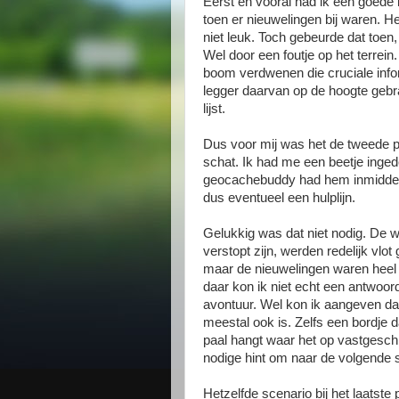
Eerst en vooral had ik een goede k
toen er nieuwelingen bij waren. Het
niet leuk. Toch gebeurde dat toen
Wel door een foutje op het terre
boom verdwenen die cruciale info
legger daarvan op de hoogte gebr
lijst.
Dus voor mij was het de tweede p
schat. Ik had me een beetje inged
geocachebuddy had hem inmiddels
dus eventueel een hulplijn.
Gelukkig was dat niet nodig. De w
verstopt zijn, werden redelijk vl
maar de nieuwelingen waren heel 
daar kon ik niet echt een antwoor
avontuur. Wel kon ik aangeven dat
meestal ook is. Zelfs een bordje 
paal hangt waar het op vastgesch
nodige hint om naar de volgende 
Hetzelfde scenario bij het laatste