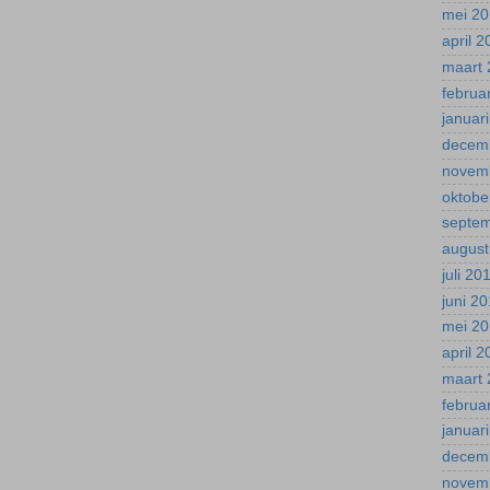
mei 2
april 
maart 
februa
januar
decem
novem
oktobe
septe
august
juli 20
juni 2
mei 2
april 
maart 
februa
januar
decem
novem