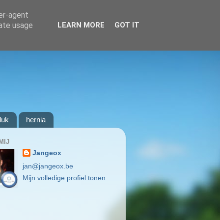
ser-agent
rate usage
LEARN MORE
GOT IT
luk
hernia
MIJ
Jangeox
jan@jangeox.be
Mijn volledige profiel tonen