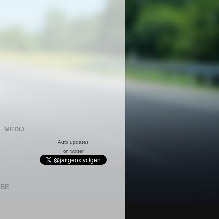
L MEDIA
Auto updates
on twitter
UBE