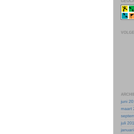
GEOCA
VOLG
ARCHI
juni 2
maart 
septe
juli 20
januar