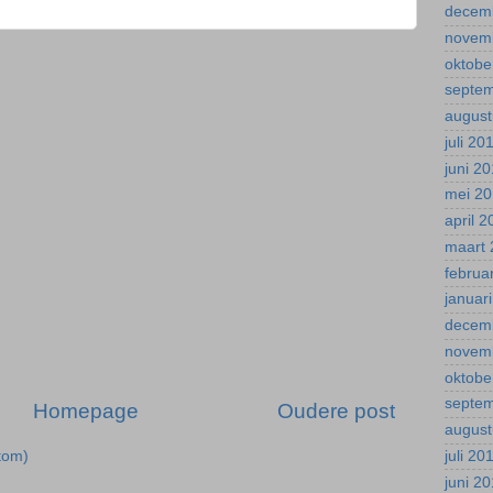
decem
novem
oktobe
septe
august
juli 20
juni 2
mei 2
april 
maart 
februa
januar
decem
novem
oktobe
septe
Homepage
Oudere post
august
tom)
juli 20
juni 2