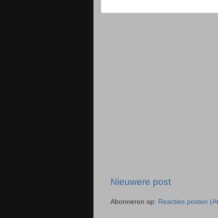
Nieuwere post
Abonneren op:
Reacties posten (A