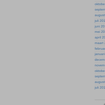
oktobe
septe
august
juli 20
juni 2
mei 2
april 
maart 
februa
januar
decem
novem
oktobe
septe
august
juli 20
.........