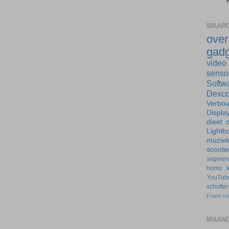
WAARO
ove
gadg
video
senso
Softw
Dexc
Verbo
Displa
dieet
d
Lightb
muzie
scoote
segmen
homo
YouTub
schutte
Frans
vr
MAAND