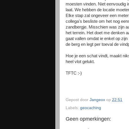
moesten vinden. Niet eenvoudig in
laat. We hebben de locatie moete
Elke stap zal ongeveer een meter 
collega's besliste om het nog eens
zandbergje. Misschien was zijn aa
het terrein. Het doet me denken a
gaat vallen omdat ie enkel op zijn 
de berg en legt per toeval de vindp
Hoe je een schat vindt, maakt niks 
heel vlot gelukt.
TFTC :-)
Gepost door
Jangeox
op
22:51
Labels:
geocaching
Geen opmerkingen: