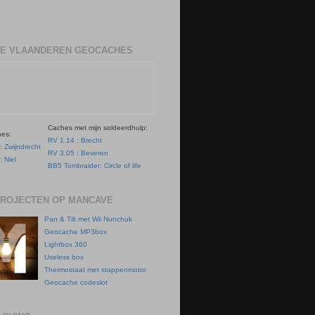
E VLAANDEREN GEOCACHES
Caches met mijn soldeerdhulp:
hes:
RV 1.14 : Brecht
: Zwijndrecht
RV 3.05 : Beveren
: Niel
BB5 Tombraider: Circle of life
PROJECTEN OP MANCAVE
Pan & Tilt met Wii Nunchuk
Geocache MP3box
Lightbox 360
Useless box
Thermostaat met stappenmotor
Geocache codeslot