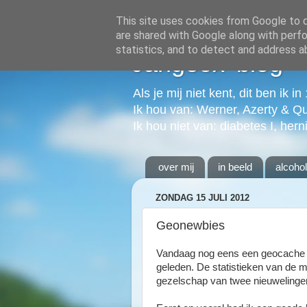
This site uses cookies from Google to de
are shared with Google along with perfo
statistics, and to detect and address a
Jangeox' blog
Als je mij niet kent, dit ben ik i
Ik hou van: Werner, Azerty & Q
Ik hou niet van: diabetes I, hern
over mij
in beeld
alcoho
ZONDAG 15 JULI 2012
Geonewbies
Vandaag nog eens een geocache g
geleden. De statistieken van de ma
gezelschap van twee nieuwelingen