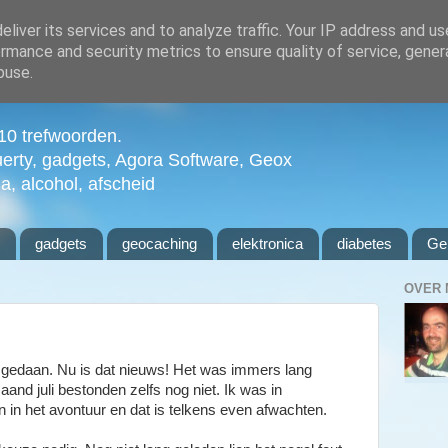
liver its services and to analyze traffic. Your IP address and u
rmance and security metrics to ensure quality of service, gene
buse.
n 10 trefwoorden.
uerty, gadgets, Agora Software, Geox
ia, alcohol, afscheid
l
gadgets
geocaching
elektronica
diabetes
Ge
OVER 
edaan. Nu is dat nieuws! Het was immers lang
and juli bestonden zelfs nog niet. Ik was in
 in het avontuur en dat is telkens even afwachten.