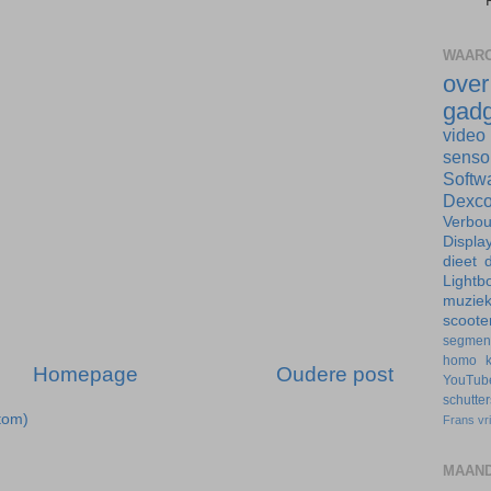
WAARO
ove
gadg
video
senso
Softw
Dexc
Verbo
Displa
dieet
d
Lightb
muzie
scoote
segmen
homo
Homepage
Oudere post
YouTub
schutte
tom)
Frans
vr
MAAND