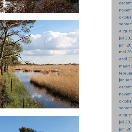
decem
novem
oktobe
septe
august
juli 20
juni 2
mei 2
april 
maart 
februa
januar
decem
novem
oktobe
septe
august
juli 20
juni 2