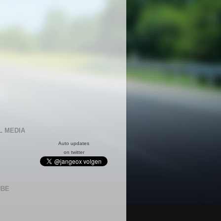
L MEDIA
Auto updates
on twitter
UBE