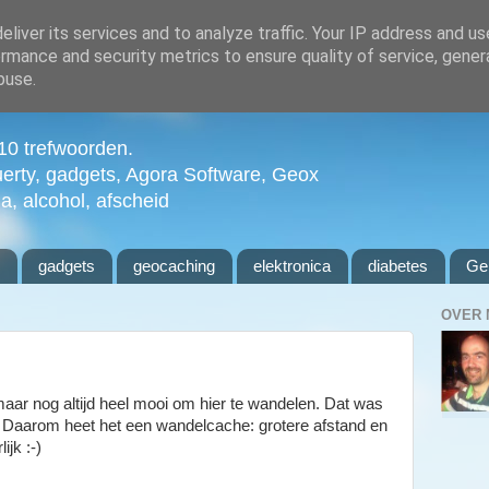
liver its services and to analyze traffic. Your IP address and u
rmance and security metrics to ensure quality of service, gene
buse.
n 10 trefwoorden.
uerty, gadgets, Agora Software, Geox
ia, alcohol, afscheid
l
gadgets
geocaching
elektronica
diabetes
Ge
OVER 
 maar nog altijd heel mooi om hier te wandelen. Dat was
 Daarom heet het een wandelcache: grotere afstand en
ijk :-)