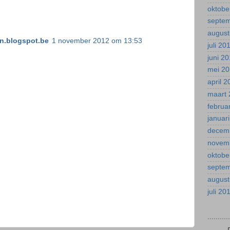
oktobe
septe
august
.blogspot.be
1 november 2012 om 13:53
juli 20
juni 2
mei 2
april 
maart 
februa
januar
decem
novem
oktobe
septe
august
juli 20
.........