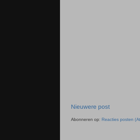
Nieuwere post
Abonneren op:
Reacties posten (A