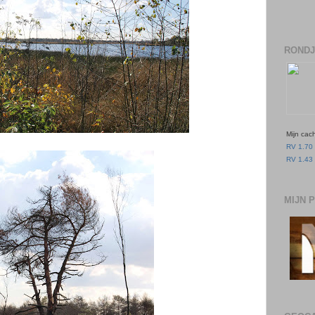
RONDJ
Mijn cac
RV 1.70 
RV 1.43 
MIJN 