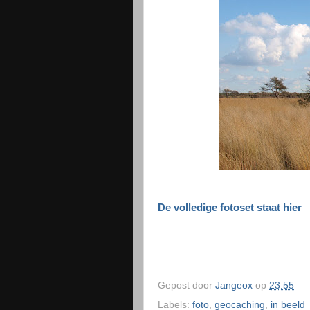
De volledige fotoset staat hier
Gepost door
Jangeox
op
23:55
Labels:
foto
,
geocaching
,
in beeld