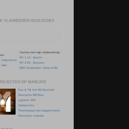
E VLAANDEREN GEOCACHES
Caches met mijn soldeerdhulp:
hes:
RV 1.14 : Brecht
: Zwijndrecht
RV 3.05 : Beveren
: Niel
BB5 Tombraider: Circle of life
PROJECTEN OP MANCAVE
Pan & Tilt met Wii Nunchuk
Geocache MP3box
Lightbox 360
Useless box
Thermostaat met stappenmotor
Geocache codeslot