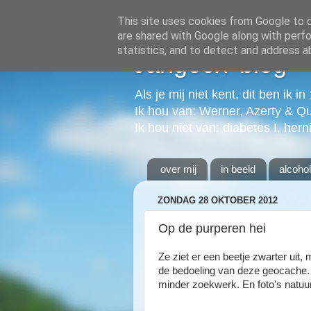
This site uses cookies from Google to de
are shared with Google along with perfo
statistics, and to detect and address a
Jangeox' blog
Als je mij niet kent, dit ben ik i
Ik hou van: Werner, Azerty & Q
Ik hou niet van: diabetes I, hern
over mij
in beeld
alcoho
ZONDAG 28 OKTOBER 2012
Op de purperen hei
Ze ziet er een beetje zwarter uit,
de bedoeling van deze geocache.
minder zoekwerk. En foto's natuurl