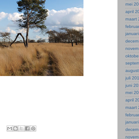
mei 2
april 
maart 
februa
januar
decem
novem
oktobe
septe
august
juli 20
juni 2
mei 2
april 
maart 
februa
januar
decem
novem