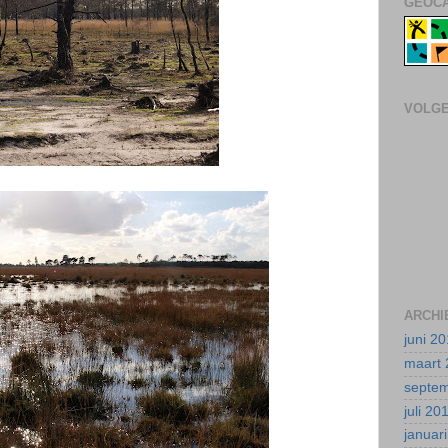
GEOCA
VOLG
ARCHI
juni 2
maart 
septe
juli 20
januar