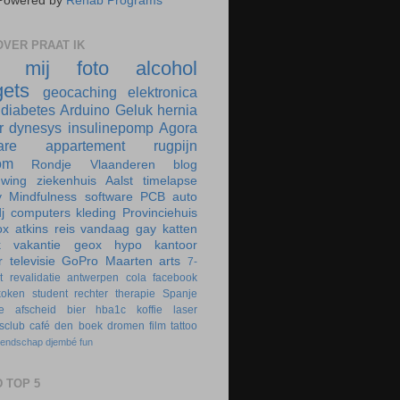
Powered by
Rehab Programs
VER PRAAT IK
r mij
foto
alcohol
ets
geocaching
elektronica
diabetes
Arduino
Geluk
hernia
r
dynesys
insulinepomp
Agora
are
appartement
rugpijn
om
Rondje Vlaanderen
blog
uwing
ziekenhuis
Aalst
timelapse
y
Mindfulness
software
PCB
auto
j
computers
kleding
Provinciehuis
ox
atkins
reis
vandaag
gay
katten
k
vakantie
geox
hypo
kantoor
r
televisie
GoPro
Maarten
arts
7-
t
revalidatie
antwerpen
cola
facebook
koken
student
rechter
therapie
Spanje
e
afscheid
bier
hba1c
koffie
laser
rsclub
café
den boek
dromen
film
tattoo
iendschap
djembé
fun
 TOP 5