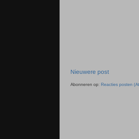
Nieuwere post
Abonneren op:
Reacties posten (A