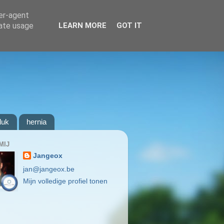
ser-agent
rate usage
LEARN MORE
GOT IT
luk
hernia
MIJ
Jangeox
jan@jangeox.be
Mijn volledige profiel tonen