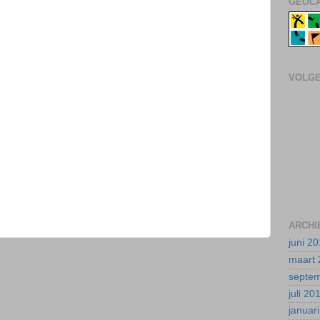
GEOCA
VOLG
ARCHI
juni 2
maart 
septe
juli 20
januar