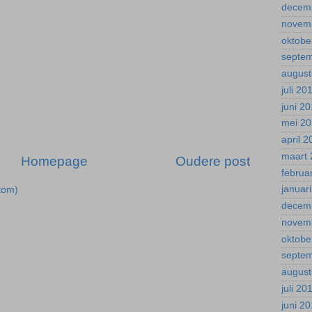
decem
novem
oktobe
septe
august
juli 20
juni 2
mei 2
april 
maart 
Homepage
Oudere post
februa
januar
tom)
decem
novem
oktobe
septe
august
juli 20
juni 2