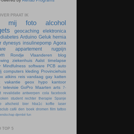
Powered by
Rehab Programs
VER PRAAT IK
r mij
foto
alcohol
ets
geocaching
elektronica
diabetes
Arduino
Geluk
hernia
r
dynesys
insulinepomp
Agora
are
appartement
rugpijn
om
Rondje Vlaanderen
blog
uwing
ziekenhuis
Aalst
timelapse
y
Mindfulness
software
PCB
auto
j
computers
kleding
Provinciehuis
ox
atkins
reis
vandaag
gay
katten
k
vakantie
geox
hypo
kantoor
r
televisie
GoPro
Maarten
arts
7-
t
revalidatie
antwerpen
cola
facebook
koken
student
rechter
therapie
Spanje
e
afscheid
bier
hba1c
koffie
laser
rsclub
café
den boek
dromen
film
tattoo
iendschap
djembé
fun
 TOP 5