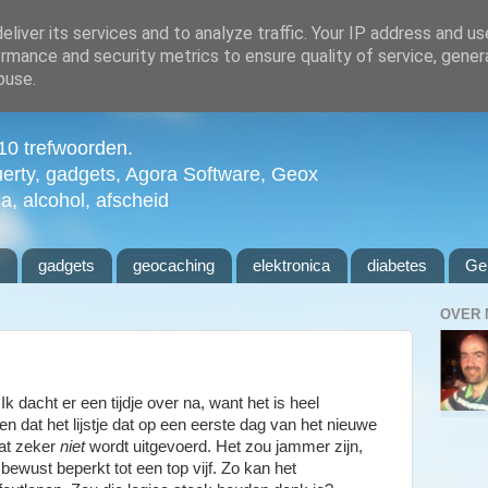
liver its services and to analyze traffic. Your IP address and u
rmance and security metrics to ensure quality of service, gene
buse.
n 10 trefwoorden.
uerty, gadgets, Agora Software, Geox
ia, alcohol, afscheid
l
gadgets
geocaching
elektronica
diabetes
Ge
OVER 
 dacht er een tijdje over na, want het is heel
n dat het lijstje dat op een eerste dag van het nieuwe
dat zeker
niet
wordt uitgevoerd. Het zou jammer zijn,
 bewust beperkt tot een top vijf. Zo kan het