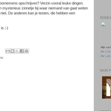
voornemens opschrijven? Verzin vooral leuke dingen.
en mysterieus zinnetje bij waar niemand van gaat weten
niet. De anderen kan je testen, die hebben een
RONDJ
is ;-)
Mijn cac
RV 1.70 
RV 1.43 
ns
MIJN 