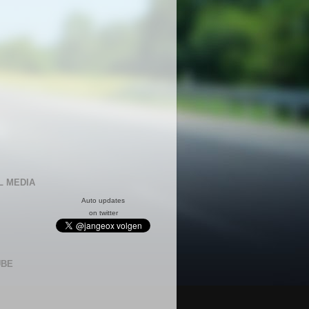
L MEDIA
Auto updates
on twitter
UBE