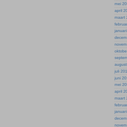
mei 2
april 
maart 
februa
januar
decem
novem
oktobe
septe
august
juli 20
juni 2
mei 2
april 
maart 
februa
januar
decem
novem