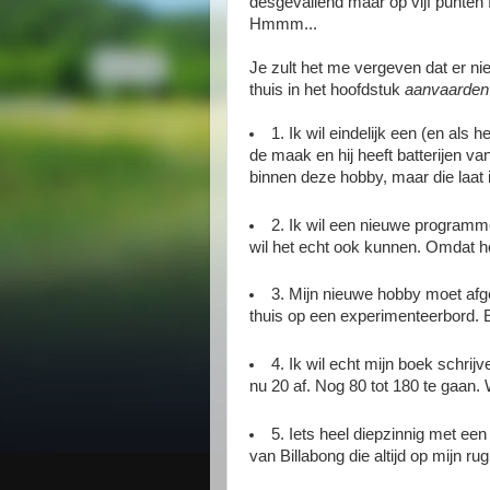
desgevallend maar op vijf punten 
Hmmm...
Je zult het me vergeven dat er nie
thuis in het hoofdstuk
aanvaarden 
1. Ik wil eindelijk een (en als
de maak en hij heeft batterijen v
binnen deze hobby, maar die laat i
2. Ik wil een nieuwe programme
wil het echt ook kunnen. Omdat het
3. Mijn nieuwe hobby moet afge
thuis op een experimenteerbord. 
4. Ik wil echt mijn boek schrijv
nu 20 af. Nog 80 tot 180 te gaan.
5. Iets heel diepzinnig met een 
van Billabong die altijd op mijn ru