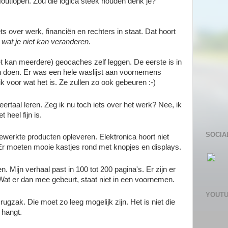
foutlopen. Zou die logica steek houden denk je?
ts over werk, financiën en rechters in staat. Dat hoort
wat je niet kan veranderen
.
 het kan meerdere) geocaches zelf leggen. De eerste is in
an doen. Er was een hele waslijst aan voornemens
k voor wat het is. Ze zullen zo ook gebeuren :-)
ertaal leren. Zeg ik nu toch iets over het werk? Nee, ik
 heel fijn is.
SOCIA
werkte producten opleveren. Elektronica hoort niet
Er moeten mooie kastjes rond met knopjes en displays.
en. Mijn verhaal past in 100 tot 200 pagina's. Er zijn er
 Wat er dan mee gebeurt, staat niet in een voornemen.
YOUT
rugzak. Die moet zo leeg mogelijk zijn. Het is niet die
g hangt.