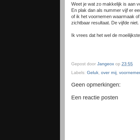
Weet je wat zo makkelijk is aan 
En plak dan als nummer vijf er e
of ik het voornemen waarmaak of 
zichtbaar resultaat. De vijfde niet.
Ik vrees dat het wel de moeilijkste 
Gepost door
Jangeox
op
23:55
Labels:
Geluk
,
over mij
,
voorneme
Geen opmerkingen:
Een reactie posten