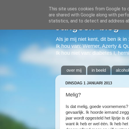
This site uses cookies from Google to de
are shared with Google along with perfo
statistics, and to detect and address a
Jangeox' blog
Als je mij niet kent, dit ben ik i
Ik hou van: Werner, Azerty & Q
Ik hou niet van: diabetes I, hern
over mij
in beeld
alcoho
DINSDAG 1 JANUARI 2013
Melig?
Is dat melig, goede voornemens? Ik
gevaarlijk. Ik hoorde iemand zegge
jaar wordt opgesteld het lijstje is 
want ik heb er wel één. Ik heb het