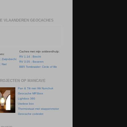
E VLAANDEREN GEOCACHES
Caches met mijn soldeerdhulp:
hes:
RV 1.14 : Brecht
: Zwijndrecht
RV 3.05 : Beveren
: Niel
BB5 Tombraider: Circle of life
PROJECTEN OP MANCAVE
Pan & Tilt met Wii Nunchuk
Geocache MP3box
Lightbox 360
Useless box
Thermostaat met stappenmotor
Geocache codeslot