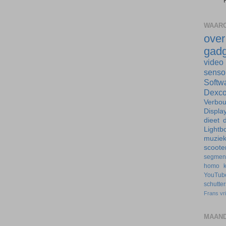
WAARO
ove
gadg
video
senso
Softw
Dexc
Verbo
Displa
dieet
d
Lightb
muzie
scoote
segmen
homo
YouTub
schutte
Frans
vr
MAAND