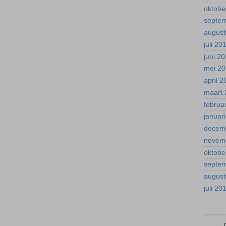
oktobe
septe
august
juli 20
juni 2
mei 2
april 
maart 
februa
januar
decem
novem
oktobe
septe
august
juli 20
.........