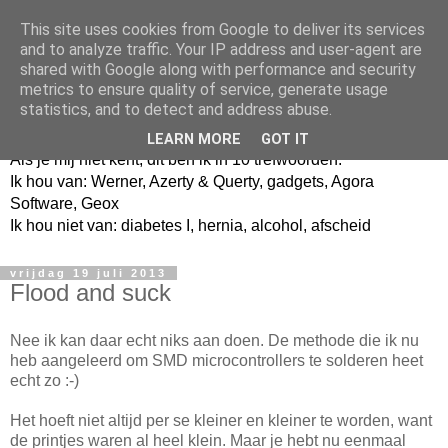
This site uses cookies from Google to deliver its services
and to analyze traffic. Your IP address and user-agent are
shared with Google along with performance and security
metrics to ensure quality of service, generate usage
Jangeox' blog
statistics, and to detect and address abuse.
LEARN MORE
GOT IT
Als je mij niet kent, dit ben ik in 10 trefwoorden.
Ik hou van: Werner, Azerty & Querty, gadgets, Agora
Software, Geox
Ik hou niet van: diabetes I, hernia, alcohol, afscheid
vrijdag 19 juli 2013
Flood and suck
Nee ik kan daar echt niks aan doen. De methode die ik nu
heb aangeleerd om SMD microcontrollers te solderen heet
echt zo :-)
Het hoeft niet altijd per se kleiner en kleiner te worden, want
de printjes waren al heel klein. Maar je hebt nu eenmaal