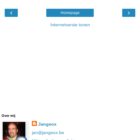
‹
›
Homepage
Internetversie tonen
Over mij
Jangeox
jan@jangeox.be