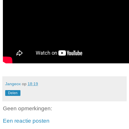
Jangeox
op
18:19
Delen
Geen opmerkingen:
Een reactie posten