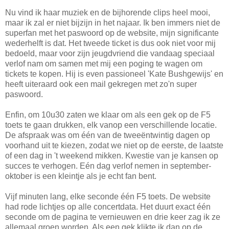
Nu vind ik haar muziek en de bijhorende clips heel mooi,
maar ik zal er niet bijzijn in het najaar. Ik ben immers niet de
superfan met het paswoord op de website, mijn significante
wederhelft is dat. Het tweede ticket is dus ook niet voor mij
bedoeld, maar voor zijn jeugdvriend die vandaag speciaal
verlof nam om samen met mij een poging te wagen om
tickets te kopen. Hij is even passioneel 'Kate Bushgewijs' en
heeft uiteraard ook een mail gekregen met zo'n super
paswoord.
Enfin, om 10u30 zaten we klaar om als een gek op de F5
toets te gaan drukken, elk vanop een verschillende locatie.
De afspraak was om één van de tweeëntwintig dagen op
voorhand uit te kiezen, zodat we niet op de eerste, de laatste
of een dag in 't weekend mikken. Kwestie van je kansen op
succes te verhogen. Eén dag verlof nemen in september-
oktober is een kleintje als je echt fan bent.
Vijf minuten lang, elke seconde één F5 toets. De website
had rode lichtjes op alle concertdata. Het duurt exact één
seconde om de pagina te vernieuwen en drie keer zag ik ze
allemaal groen worden. Als een gek klikte ik dan op de