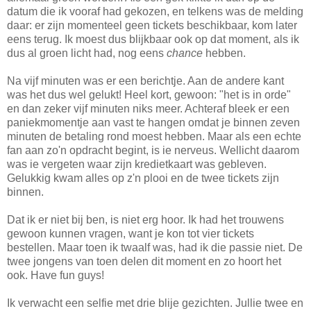
datum die ik vooraf had gekozen, en telkens was de melding
daar: er zijn momenteel geen tickets beschikbaar, kom later
eens terug. Ik moest dus blijkbaar ook op dat moment, als ik
dus al groen licht had, nog eens
chance
hebben.
Na vijf minuten was er een berichtje. Aan de andere kant
was het dus wel gelukt! Heel kort, gewoon: "het is in orde"
en dan zeker vijf minuten niks meer. Achteraf bleek er een
paniekmomentje aan vast te hangen omdat je binnen zeven
minuten de betaling rond moest hebben. Maar als een echte
fan aan zo'n opdracht begint, is ie nerveus. Wellicht daarom
was ie vergeten waar zijn kredietkaart was gebleven.
Gelukkig kwam alles op z'n plooi en de twee tickets zijn
binnen.
Dat ik er niet bij ben, is niet erg hoor. Ik had het trouwens
gewoon kunnen vragen, want je kon tot vier tickets
bestellen. Maar toen ik twaalf was, had ik die passie niet. De
twee jongens van toen delen dit moment en zo hoort het
ook. Have fun guys!
Ik verwacht een selfie met drie blije gezichten. Jullie twee en