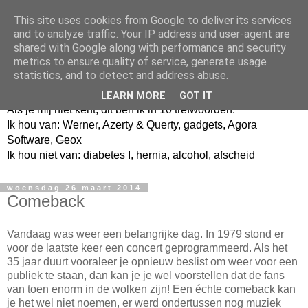
This site uses cookies from Google to deliver its services
and to analyze traffic. Your IP address and user-agent are
shared with Google along with performance and security
metrics to ensure quality of service, generate usage
Jangeox' blog
statistics, and to detect and address abuse.
LEARN MORE
GOT IT
Als je mij niet kent, dit ben ik in 10 trefwoorden.
Ik hou van: Werner, Azerty & Querty, gadgets, Agora
Software, Geox
Ik hou niet van: diabetes I, hernia, alcohol, afscheid
woensdag 26 maart 2014
Comeback
Vandaag was weer een belangrijke dag. In 1979 stond er
voor de laatste keer een concert geprogrammeerd. Als het
35 jaar duurt vooraleer je opnieuw beslist om weer voor een
publiek te staan, dan kan je je wel voorstellen dat de fans
van toen enorm in de wolken zijn! Een échte comeback kan
je het wel niet noemen, er werd ondertussen nog muziek