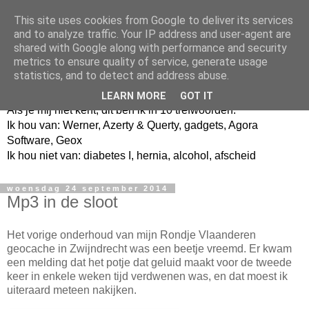
This site uses cookies from Google to deliver its services
and to analyze traffic. Your IP address and user-agent are
shared with Google along with performance and security
metrics to ensure quality of service, generate usage
Jangeox' blog
statistics, and to detect and address abuse.
LEARN MORE
GOT IT
Als je mij niet kent, dit ben ik in 10 trefwoorden.
Ik hou van: Werner, Azerty & Querty, gadgets, Agora
Software, Geox
Ik hou niet van: diabetes I, hernia, alcohol, afscheid
woensdag 24 september 2014
Mp3 in de sloot
Het vorige onderhoud van mijn Rondje Vlaanderen
geocache in Zwijndrecht was een beetje vreemd. Er kwam
een melding dat het potje dat geluid maakt voor de tweede
keer in enkele weken tijd verdwenen was, en dat moest ik
uiteraard meteen nakijken.