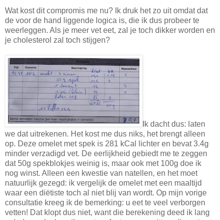
Wat kost dit compromis me nu? Ik druk het zo uit omdat dat
de voor de hand liggende logica is, die ik dus probeer te
weerleggen. Als je meer vet eet, zal je toch dikker worden en
je cholesterol zal toch stijgen?
Ik dacht dus: laten
we dat uitrekenen. Het kost me dus niks, het brengt alleen
op. Deze omelet met spek is 281 kCal lichter en bevat 3.4g
minder verzadigd vet. De eerlijkheid gebiedt me te zeggen
dat 50g spekblokjes weinig is, maar ook met 100g doe ik
nog winst. Alleen een kwestie van natellen, en het moet
natuurlijk gezegd: ik vergelijk de omelet met een maaltijd
waar een diëtiste toch al niet blij van wordt. Op mijn vorige
consultatie kreeg ik de bemerking: u eet te veel verborgen
vetten! Dat klopt dus niet, want die berekening deed ik lang