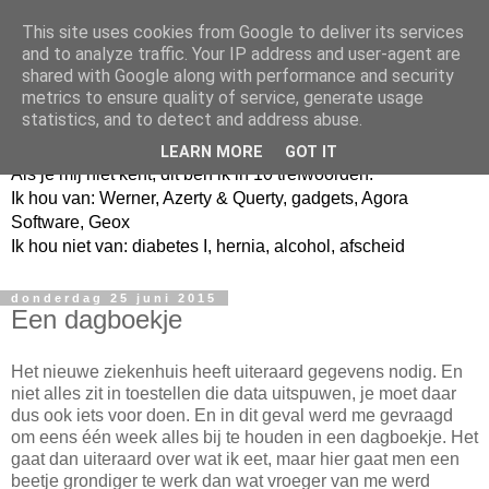
This site uses cookies from Google to deliver its services
and to analyze traffic. Your IP address and user-agent are
shared with Google along with performance and security
metrics to ensure quality of service, generate usage
Jangeox' blog
statistics, and to detect and address abuse.
LEARN MORE
GOT IT
Als je mij niet kent, dit ben ik in 10 trefwoorden.
Ik hou van: Werner, Azerty & Querty, gadgets, Agora
Software, Geox
Ik hou niet van: diabetes I, hernia, alcohol, afscheid
donderdag 25 juni 2015
Een dagboekje
Het nieuwe ziekenhuis heeft uiteraard gegevens nodig. En
niet alles zit in toestellen die data uitspuwen, je moet daar
dus ook iets voor doen. En in dit geval werd me gevraagd
om eens één week alles bij te houden in een dagboekje. Het
gaat dan uiteraard over wat ik eet, maar hier gaat men een
beetje grondiger te werk dan wat vroeger van me werd