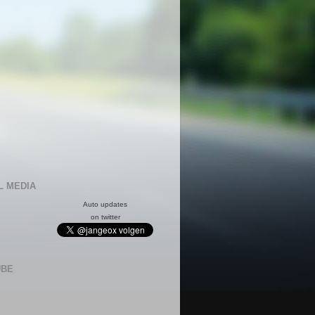
L MEDIA
Auto updates
on twitter
UBE