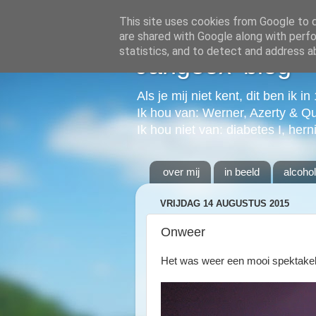
This site uses cookies from Google to de
are shared with Google along with perfo
statistics, and to detect and address a
Jangeox' blog
Als je mij niet kent, dit ben ik i
Ik hou van: Werner, Azerty & Q
Ik hou niet van: diabetes I, hern
over mij
in beeld
alcoho
VRIJDAG 14 AUGUSTUS 2015
Onweer
Het was weer een mooi spektakel 