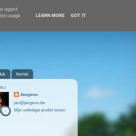
ser-agent
rate usage
LEARN MORE
GOT IT
luk
hernia
MIJ
Jangeox
jan@jangeox.be
Mijn volledige profiel tonen