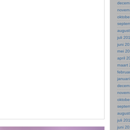
decem
novem
oktobe
septe
august
juli 20
juni 2
mei 2
april 
maart 
februa
januar
decem
novem
oktobe
septe
august
juli 20
juni 2