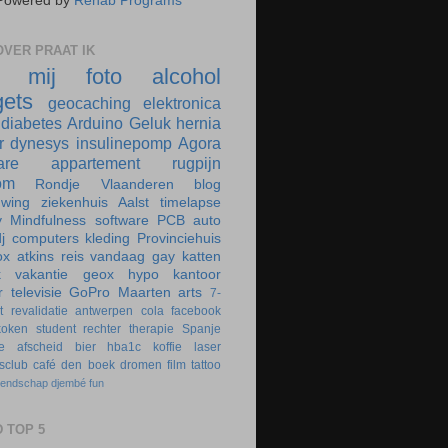
Powered by
Rehab Programs
VER PRAAT IK
r mij
foto
alcohol
ets
geocaching
elektronica
diabetes
Arduino
Geluk
hernia
r
dynesys
insulinepomp
Agora
are
appartement
rugpijn
om
Rondje Vlaanderen
blog
uwing
ziekenhuis
Aalst
timelapse
y
Mindfulness
software
PCB
auto
j
computers
kleding
Provinciehuis
ox
atkins
reis
vandaag
gay
katten
k
vakantie
geox
hypo
kantoor
r
televisie
GoPro
Maarten
arts
7-
t
revalidatie
antwerpen
cola
facebook
koken
student
rechter
therapie
Spanje
e
afscheid
bier
hba1c
koffie
laser
rsclub
café
den boek
dromen
film
tattoo
iendschap
djembé
fun
 TOP 5