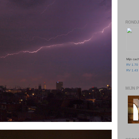
RONDJ
Mijn cac
RV 1.70 
RV 1.43 
MIJN 