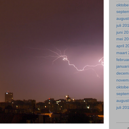
oktobe
septe
august
juli 20
juni 2
mei 2
april 
maart 
februa
januar
decem
novem
oktobe
septe
august
juli 20
.........