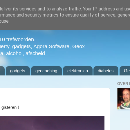
liver its services and to analyze traffic. Your IP address and u
rmance and security metrics to ensure quality of service, gene
buse.
n 10 trefwoorden.
uerty, gadgets, Agora Software, Geox
ia, alcohol, afscheid
l
gadgets
geocaching
elektronica
diabetes
Ge
OVER 
gisteren !