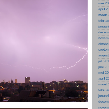
mei 2
april 
maart 
februa
januar
decem
novem
oktobe
septe
august
juli 20
juni 2
mei 2
april 
maart 
februa
januar
decem
novem