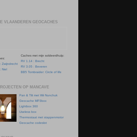
E VLAANDEREN GEOCACHES
Caches met mijn soldeerdhulp:
hes:
RV 1.14 : Brecht
: Zwijndrecht
RV 3.05 : Beveren
: Niel
BB5 Tombraider: Circle of life
PROJECTEN OP MANCAVE
Pan & Tilt met Wii Nunchuk
Geocache MP3box
Lightbox 360
Useless box
Thermostaat met stappenmotor
Geocache codeslot