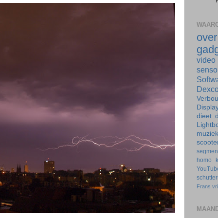
WAARO
ove
gadg
video
senso
Softw
Dexc
Verbo
Displa
dieet
d
Lightb
muzie
scoote
segmen
homo
YouTub
schutte
Frans
vr
MAAND