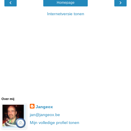
‹
›
Homepage
Internetversie tonen
Over mij
Jangeox
jan@jangeox.be
Mijn volledige profiel tonen