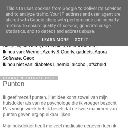
This site uses cookies from Google to deliver its services
and to analyze traffic. Your IP address and user-agent are
shared with Google along with performance and security
metrics to ensure quality of service, generate usage
Jangeox' blog
statistics, and to detect and address abuse.
LEARN MORE
GOT IT
Als je mij niet kent, dit ben ik in 10 trefwoorden.
Ik hou van: Werner, Azerty & Querty, gadgets, Agora
Software, Geox
Ik hou niet van: diabetes I, hernia, alcohol, afscheid
zondag 9 oktober 2011
Punten
Ik geef mezelf punten. Het idee komt zowel van mijn
huisdokter als van de psychologe die ik vroeger bezocht.
Pas vorige week heb ik beseft dat de twee manieren van
punten geven erg op elkaar lijken.
Mijn huisdokter heeft me veel medicatie gegeven toen ik